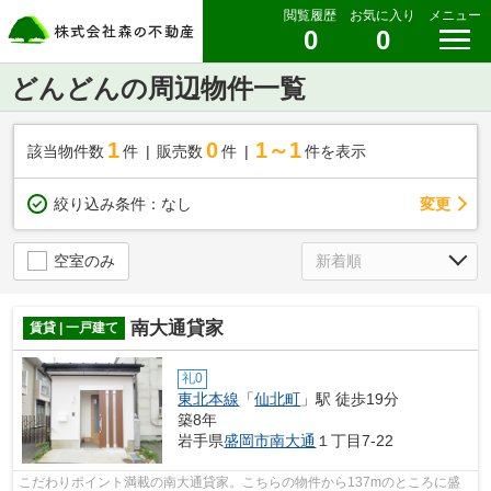
閲覧履歴
お気に入り
メニュー
0
0
どんどんの周辺物件一覧
1
0
1～1
該当物件数
件
販売数
件
件を表示
変更
絞り込み条件：
なし
空室のみ
南大通貸家
賃貸 | 一戸建て
礼0
東北本線
「
仙北町
」駅 徒歩19分
築8年
岩手県
盛岡市
南大通
１丁目7-22
こだわりポイント満載の南大通貸家。こちらの物件から137mのところに盛