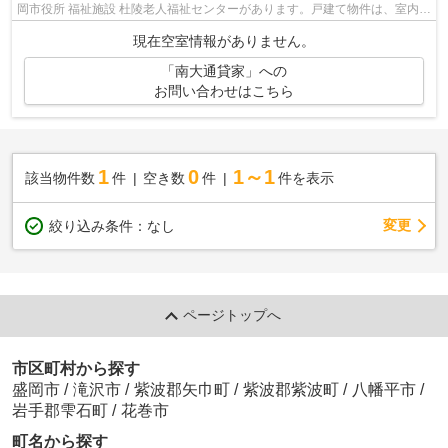
岡市役所 福祉施設 杜陵老人福祉センターがあります。戸建て物件は、室内の
レイアウトの自由度も高くお勧めです...
現在空室情報がありません。
「南大通貸家」への
お問い合わせはこちら
1
0
1～1
該当物件数
件
空き数
件
件を表示
変更
絞り込み条件：
なし
ページトップへ
市区町村から探す
盛岡市
/
滝沢市
/
紫波郡矢巾町
/
紫波郡紫波町
/
八幡平市
/
岩手郡雫石町
/
花巻市
町名から探す