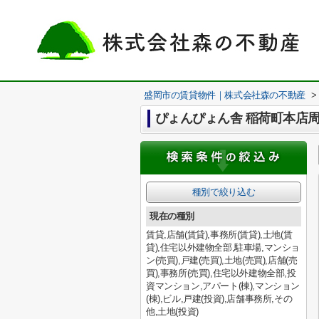
盛岡市の賃貸物件｜株式会社森の不動産
>
ぴょんぴょん舎 稲荷町本店
種別で絞り込む
現在の種別
賃貸,店舗(賃貸),事務所(賃貸),土地(賃
貸),住宅以外建物全部,駐車場,マンショ
ン(売買),戸建(売買),土地(売買),店舗(売
買),事務所(売買),住宅以外建物全部,投
資マンション,アパート(棟),マンション
(棟),ビル,戸建(投資),店舗事務所,その
他,土地(投資)