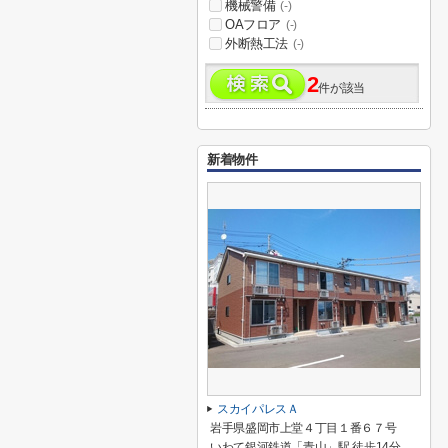
機械警備
(-)
OAフロア
(-)
外断熱工法
(-)
2
件が該当
新着物件
スカイパレスＡ
岩手県盛岡市上堂４丁目１番６７号
いわて銀河鉄道「青山」駅 徒歩14分