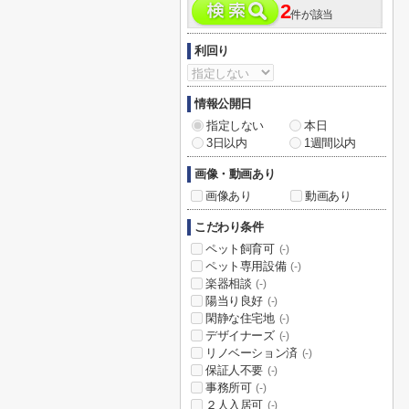
2
件が該当
利回り
情報公開日
指定しない
本日
3日以内
1週間以内
画像・動画あり
画像あり
動画あり
こだわり条件
ペット飼育可
(-)
ペット専用設備
(-)
楽器相談
(-)
陽当り良好
(-)
閑静な住宅地
(-)
デザイナーズ
(-)
リノベーション済
(-)
保証人不要
(-)
事務所可
(-)
２人入居可
(-)