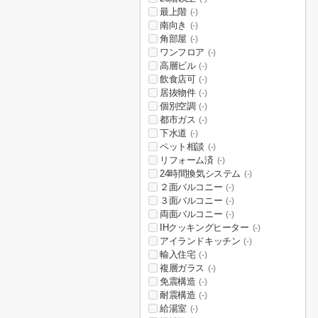
最上階
(-)
南向き
(-)
角部屋
(-)
ワンフロア
(-)
高層ビル
(-)
飲食店可
(-)
居抜物件
(-)
個別空調
(-)
都市ガス
(-)
下水道
(-)
ペット相談
(-)
リフォーム済
(-)
24時間換気システム
(-)
２面バルコニー
(-)
３面バルコニー
(-)
両面バルコニー
(-)
IHクッキングヒーター
(-)
アイランドキッチン
(-)
輸入住宅
(-)
複層ガラス
(-)
免震構造
(-)
耐震構造
(-)
給湯室
(-)