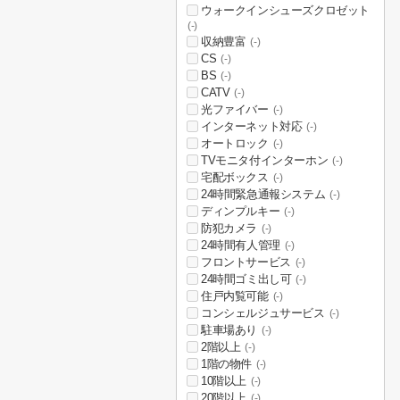
ウォークインシューズクロゼット
(-)
収納豊富
(-)
CS
(-)
BS
(-)
CATV
(-)
光ファイバー
(-)
インターネット対応
(-)
オートロック
(-)
TVモニタ付インターホン
(-)
宅配ボックス
(-)
24時間緊急通報システム
(-)
ディンプルキー
(-)
防犯カメラ
(-)
24時間有人管理
(-)
フロントサービス
(-)
24時間ゴミ出し可
(-)
住戸内覧可能
(-)
コンシェルジュサービス
(-)
駐車場あり
(-)
2階以上
(-)
1階の物件
(-)
10階以上
(-)
20階以上
(-)