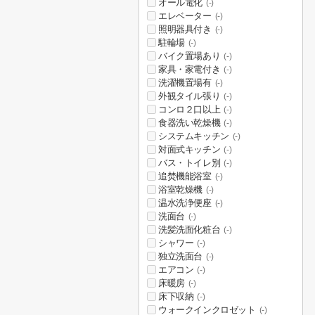
オール電化
(-)
エレベーター
(-)
照明器具付き
(-)
駐輪場
(-)
バイク置場あり
(-)
家具・家電付き
(-)
洗濯機置場有
(-)
外観タイル張り
(-)
コンロ２口以上
(-)
食器洗い乾燥機
(-)
システムキッチン
(-)
対面式キッチン
(-)
バス・トイレ別
(-)
追焚機能浴室
(-)
浴室乾燥機
(-)
温水洗浄便座
(-)
洗面台
(-)
洗髪洗面化粧台
(-)
シャワー
(-)
独立洗面台
(-)
エアコン
(-)
床暖房
(-)
床下収納
(-)
ウォークインクロゼット
(-)