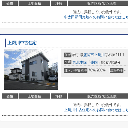
価格
土地面積
坪数
販売区画 / 総区画数
過去に掲載していた物件です。
中太田新田売地へのお問い合わせはこ
上厨川中古住宅
岩手県
盛岡市
上厨川
字杉原111-1
住所
交通
東北本線
「
盛岡
」駅 徒歩39分
70%/200%
-
建ぺい率/容積率
建築条件
価格
土地面積
坪数
販売区画 / 総区画数
過去に掲載していた物件です。
上厨川中古住宅へのお問い合わせはこ