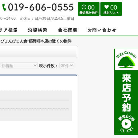
00
00
0〜14:00
定休日：
日,祝祭日,第2.4.5土曜日
ぴょんぴょん舎 稲荷町本店の近くの物件
表示件数：