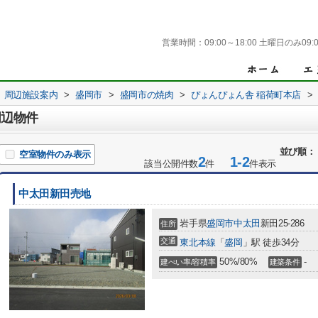
営業時間：
09:00～18:00 土曜日のみ09:0
周辺施設案内
>
盛岡市
>
盛岡市の焼肉
>
ぴょんぴょん舎 稲荷町本店
>
周辺物件
並び順：
空室物件のみ表示
2
1-2
該当公開件数
件
件表示
中太田新田売地
岩手県
盛岡市
中太田
新田25-286
住所
交通
東北本線
「
盛岡
」駅 徒歩34分
50%/80%
-
建ぺい率/容積率
建築条件