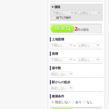
▼価格
～
値下げ物件
2
件が該当
土地面積
～
面積
～
築年数
駅からの徒歩
建築条件
指定しない
あり
なし