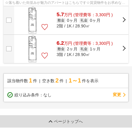
☆落ち着いた街並みが魅力のアパートはこちらです☆賃貸物件をお求めな
ら、盛岡市がオススメです☆森の不動産オスス...
5.7
万
円
(管理費等：3,300円 )
0ヶ月
0ヶ月
敷金
礼金
2階 / 1K / 28.90㎡
6.2
万
円
(管理費等：3,300円 )
2ヶ月
1ヶ月
敷金
礼金
3階 / 1K / 28.90㎡
1
2
1～1
該当物件数
件
空き数
件
件を表示
変更
絞り込み条件：
なし
ページトップへ