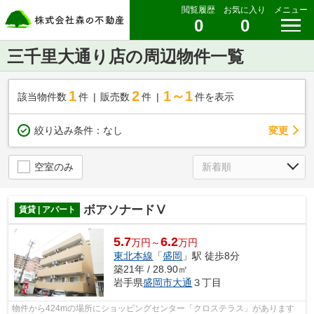
閲覧履歴
お気に入り
メニュー
0
0
三千里大通り店の周辺物件一覧
1
2
1～1
該当物件数
件
販売数
件
件を表示
変更
絞り込み条件：
なし
空室のみ
ボアソナードⅤ
賃貸 | アパート
5.7
6.2
万円～
万円
東北本線
「
盛岡
」駅 徒歩8分
築21年 / 28.90㎡
岩手県
盛岡市
大通
３丁目
物件から424mの場所にショッピングセンター「クロステラス」があります