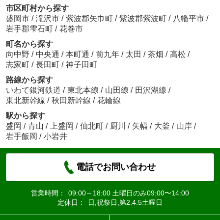
市区町村から探す
盛岡市
/
滝沢市
/
紫波郡矢巾町
/
紫波郡紫波町
/
八幡平市
/
岩手郡雫石町
/
花巻市
町名から探す
向中野
/
中央通
/
本町通
/
前九年
/
太田
/
茶畑
/
高松
/
志家町
/
長田町
/
神子田町
路線から探す
いわて銀河鉄道
/
東北本線
/
山田線
/
田沢湖線
/
東北新幹線
/
秋田新幹線
/
花輪線
駅から探す
盛岡
/
青山
/
上盛岡
/
仙北町
/
厨川
/
矢幅
/
大釜
/
山岸
/
岩手飯岡
/
小岩井
電話でお問い合わせ
営業時間：
09:00～18:00 土曜日のみ09:00〜14:00
定休日：
日,祝祭日,第2.4.5土曜日