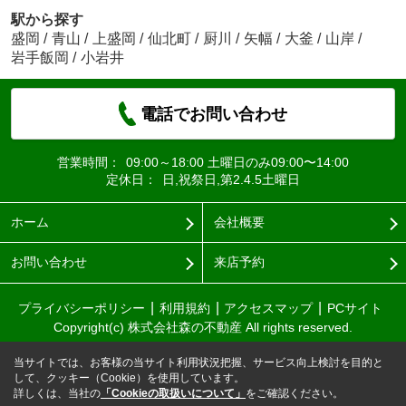
駅から探す
盛岡
/
青山
/
上盛岡
/
仙北町
/
厨川
/
矢幅
/
大釜
/
山岸
/
岩手飯岡
/
小岩井
電話でお問い合わせ
営業時間：
09:00～18:00 土曜日のみ09:00〜14:00
定休日：
日,祝祭日,第2.4.5土曜日
ホーム
会社概要
お問い合わせ
来店予約
プライバシーポリシー
利用規約
アクセスマップ
PCサイト
Copyright(c) 株式会社森の不動産 All rights reserved.
当サイトでは、お客様の当サイト利用状況把握、サービス向上検討を目的と
して、クッキー（Cookie）を使用しています。
詳しくは、当社の
「Cookieの取扱いについて」
をご確認ください。