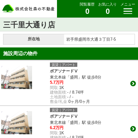
閲覧履歴
お気に入り
メニュー
0
0
三千里大通り店
所在地
岩手県盛岡市大通３丁目7-5
施設周辺の物件
賃貸｜アパート
ボアソナードⅤ
東北本線「盛岡」駅 徒歩8分
5.7万円
間取:
1K
建物面積:
- / 8.74坪
土地面積:
- / -
敷金/礼金:
0ヶ月/0ヶ月
賃貸｜アパート
ボアソナードⅤ
東北本線「盛岡」駅 徒歩8分
6.2万円
間取:
1K
建物面積:
- / 8.74坪