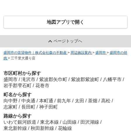
地図アプリで開く
ページトップへ
盛岡市の賃貸物件｜株式会社森の不動産
>
周辺施設案内
>
盛岡市
>
盛岡市の焼
肉
>
三千里大通り店
市区町村から探す
盛岡市
/
滝沢市
/
紫波郡矢巾町
/
紫波郡紫波町
/
八幡平市
/
岩手郡雫石町
/
花巻市
町名から探す
向中野
/
中央通
/
本町通
/
前九年
/
太田
/
茶畑
/
高松
/
志家町
/
長田町
/
神子田町
路線から探す
いわて銀河鉄道
/
東北本線
/
山田線
/
田沢湖線
/
東北新幹線
/
秋田新幹線
/
花輪線