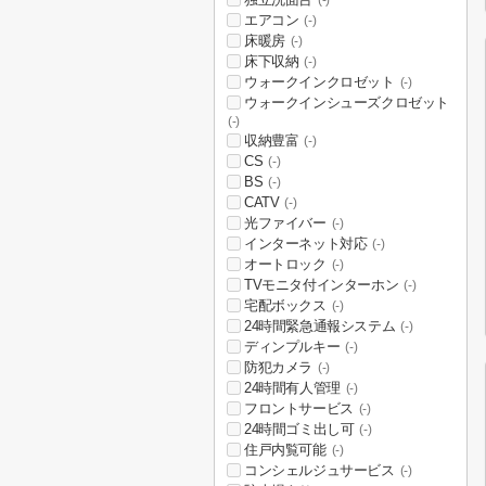
(-)
エアコン
(-)
床暖房
(-)
床下収納
(-)
ウォークインクロゼット
(-)
ウォークインシューズクロゼット
(-)
収納豊富
(-)
CS
(-)
BS
(-)
CATV
(-)
光ファイバー
(-)
インターネット対応
(-)
オートロック
(-)
TVモニタ付インターホン
(-)
宅配ボックス
(-)
24時間緊急通報システム
(-)
ディンプルキー
(-)
防犯カメラ
(-)
24時間有人管理
(-)
フロントサービス
(-)
24時間ゴミ出し可
(-)
住戸内覧可能
(-)
コンシェルジュサービス
(-)