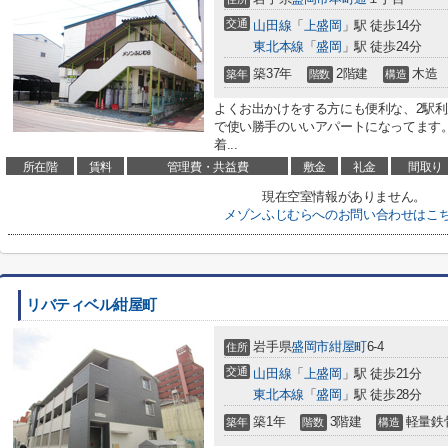
交通
山田線
「
上盛岡
」駅 徒歩14分
東北本線
「
盛岡
」駅 徒歩24分
築37年
2階建
木造
築年
階数
構造
よくお出かけをする方にも便利な、2駅
で使い勝手のいいアパートになってます。
着...
所在階
賃料
管理費・共益費
敷金
礼金
間取り
現在空室情報がありません。
メゾンふじむらへのお問い合わせはこ
リバティベル紺屋町
岩手県
盛岡市
紺屋町
6-4
住所
交通
山田線
「
上盛岡
」駅 徒歩21分
東北本線
「
盛岡
」駅 徒歩28分
築1年
3階建
軽量鉄
築年
階数
構造