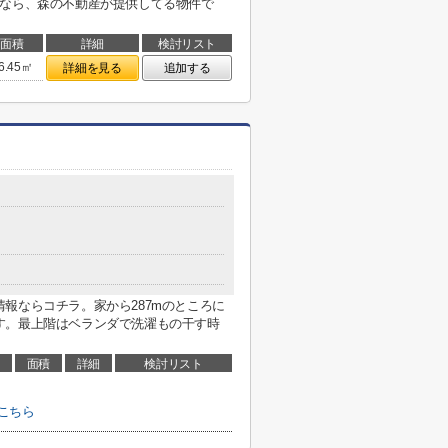
びなら、森の不動産が提供してる物件で
面積
詳細
検討リスト
6.45㎡
詳細を見る
追加する
報ならコチラ。家から287mのところに
す。最上階はベランダで洗濯もの干す時
面積
詳細
検討リスト
こちら