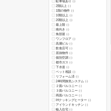
駐車場あり
(-)
2階以上
(-)
1階の物件
(-)
10階以上
(-)
20階以上
(-)
最上階
(-)
南向き
(-)
角部屋
(-)
ワンフロア
(-)
高層ビル
(-)
飲食店可
(-)
居抜物件
(-)
個別空調
(-)
都市ガス
(-)
下水道
(-)
ペット相談
(-)
リフォーム済
(-)
24時間換気システム
(-)
２面バルコニー
(-)
３面バルコニー
(-)
両面バルコニー
(-)
IHクッキングヒーター
(-)
アイランドキッチン
(-)
輸入住宅
(-)