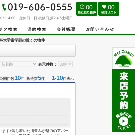
00
00
0〜14:00
定休日：
日,祝祭日,第2.4.5土曜日
科大学歯学部の近くの物件
表示件数：
10
5
1-10
公開件数
件 販売数
件
件表示
います♪落ち着いた街並みが魅力のアパー