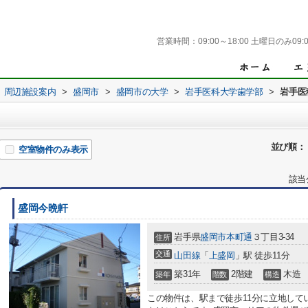
営業時間：
09:00～18:00 土曜日のみ09:0
周辺施設案内
>
盛岡市
>
盛岡市の大学
>
岩手医科大学歯学部
>
岩手医
並び順：
空室物件のみ表示
該当
盛岡今晩軒
岩手県
盛岡市
本町通
３丁目3-34
住所
交通
山田線
「
上盛岡
」駅 徒歩11分
築31年
2階建
木造
築年
階数
構造
この物件は、駅まで徒歩11分に立地して