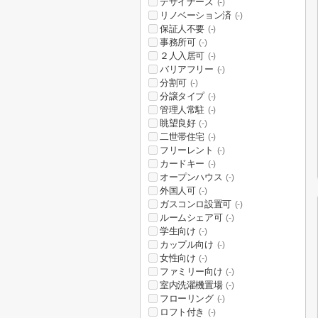
デザイナーズ
(-)
リノベーション済
(-)
保証人不要
(-)
事務所可
(-)
２人入居可
(-)
バリアフリー
(-)
分割可
(-)
分譲タイプ
(-)
管理人常駐
(-)
眺望良好
(-)
二世帯住宅
(-)
フリーレント
(-)
カードキー
(-)
オープンハウス
(-)
外国人可
(-)
ガスコンロ設置可
(-)
ルームシェア可
(-)
学生向け
(-)
カップル向け
(-)
女性向け
(-)
ファミリー向け
(-)
室内洗濯機置場
(-)
フローリング
(-)
ロフト付き
(-)