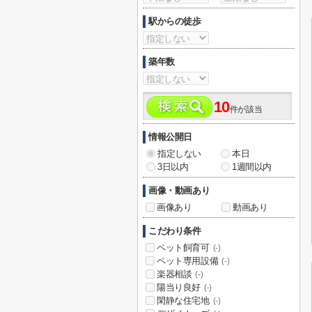
駅からの徒歩
築年数
10
件が該当
情報公開日
指定しない
本日
3日以内
1週間以内
画像・動画あり
画像あり
動画あり
こだわり条件
ペット飼育可
(-)
ペット専用設備
(-)
楽器相談
(-)
陽当り良好
(-)
閑静な住宅地
(-)