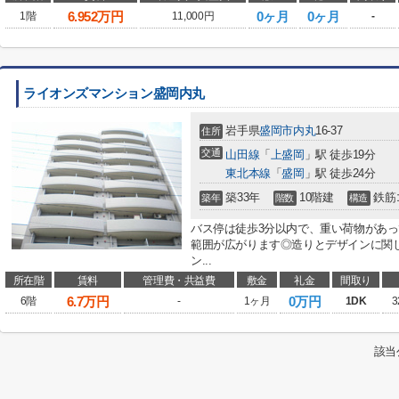
6.952
万円
0ヶ月
0ヶ月
1階
11,000円
-
ライオンズマンション盛岡内丸
岩手県
盛岡市
内丸
16-37
住所
交通
山田線
「
上盛岡
」駅 徒歩19分
東北本線
「
盛岡
」駅 徒歩24分
築33年
10階建
鉄筋
築年
階数
構造
バス停は徒歩3分以内で、重い荷物があっ
範囲が広がります◎造りとデザインに関
ン...
所在階
賃料
管理費・共益費
敷金
礼金
間取り
6.7
万円
0万円
6階
-
1ヶ月
1DK
3
該当