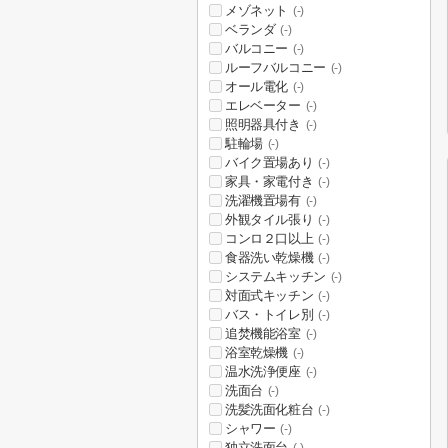
メゾネット
(-)
ベランダ
(-)
バルコニー
(-)
ルーフバルコニー
(-)
オール電化
(-)
エレベーター
(-)
照明器具付き
(-)
駐輪場
(-)
バイク置場あり
(-)
家具・家電付き
(-)
洗濯機置場有
(-)
外観タイル張り
(-)
コンロ２口以上
(-)
食器洗い乾燥機
(-)
システムキッチン
(-)
対面式キッチン
(-)
バス・トイレ別
(-)
追焚機能浴室
(-)
浴室乾燥機
(-)
温水洗浄便座
(-)
洗面台
(-)
洗髪洗面化粧台
(-)
シャワー
(-)
独立洗面台