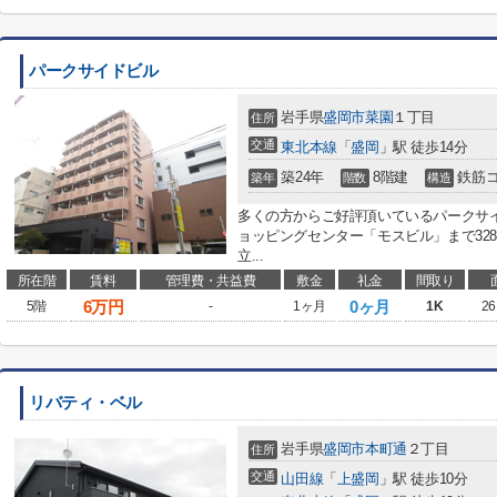
パークサイドビル
岩手県
盛岡市
菜園
１丁目
住所
交通
東北本線
「
盛岡
」駅 徒歩14分
築24年
8階建
鉄筋
築年
階数
構造
多くの方からご好評頂いているパークサ
ョッピングセンター「モスビル」まで32
立...
所在階
賃料
管理費・共益費
敷金
礼金
間取り
6
万円
0ヶ月
5階
-
1ヶ月
1K
26
リバティ・ベル
岩手県
盛岡市
本町通
２丁目
住所
交通
山田線
「
上盛岡
」駅 徒歩10分