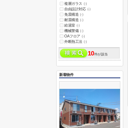
複層ガラス
(-)
自由設計対応
(-)
免震構造
(-)
耐震構造
(-)
給湯室
(-)
機械警備
(-)
OAフロア
(-)
外断熱工法
(-)
10
件が該当
新着物件