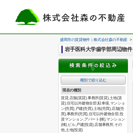
盛岡市の賃貸物件｜株式会社森の不動産
>
岩手医科大学歯学部周辺物件
種別で絞り込む
現在の種別
賃貸,店舗(賃貸),事務所(賃貸),土地(賃
貸),住宅以外建物全部,駐車場,マンショ
ン(売買),戸建(売買),土地(売買),店舗(売
買),事務所(売買),住宅以外建物全部,投
資マンション,アパート(棟),マンション
(棟),ビル,戸建(投資),店舗事務所,その
他,土地(投資)