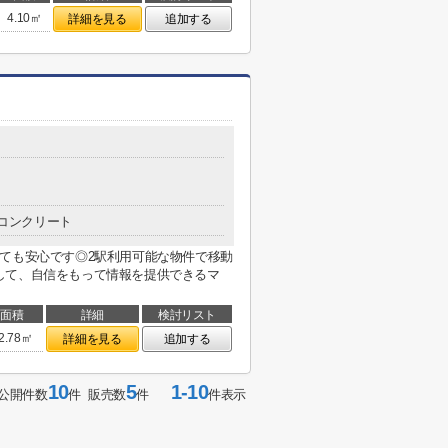
4.10㎡
詳細を見る
追加する
コンクリート
ても安心です◎2駅利用可能な物件で移動
して、自信をもって情報を提供できるマ
面積
詳細
検討リスト
2.78㎡
詳細を見る
追加する
10
5
1-10
公開件数
件 販売数
件
件表示