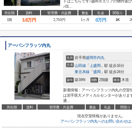
トはこちらです♪盛岡市エリアの物件選
♪01...
所在階
賃料
管理費・共益費
敷金
礼金
間取り
3.8
万円
0万円
1階
2,750円
1ヶ月
1K
2
アーバンフラッツ内丸
岩手県
盛岡市
内丸
住所
交通
山田線
「
上盛岡
」駅 徒歩16分
東北本線
「
盛岡
」駅 徒歩24分
築38年
2階建
木造
築年
階数
構造
新着情報：アーバンフラッツ内丸の空室情
は岩手医大メディカルセンターがありま
通...
所在階
賃料
管理費・共益費
敷金
礼金
間取り
現在空室情報がありません。
アーバンフラッツ内丸へのお問い合わせは