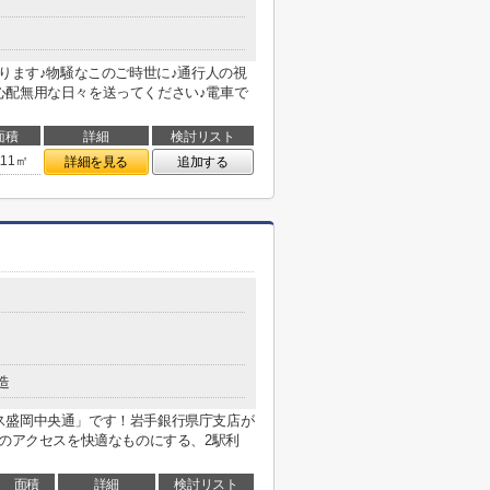
あります♪物騒なこのご時世に♪通行人の視
心配無用な日々を送ってください♪電車で
面積
詳細
検討リスト
.11㎡
詳細を見る
追加する
造
ス盛岡中央通」です！岩手銀行県庁支店が
でのアクセスを快適なものにする、2駅利
面積
詳細
検討リスト