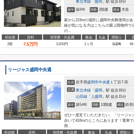
東北本線
「
盛岡
」駅 徒歩19分
築8年
2階建
木造
築年
階数
構造
家から219mの場所に盛岡中央郵便局が
線が気になる方はこちらの最上階物件で
の...
所在階
賃料
管理費・共益費
敷金
礼金
間取り
7.5
万円
2階
3,000円
2ヶ月
1LDK
49
リージャス盛岡中央通
岩手県
盛岡市
中央通
１丁目7-35
住所
交通
東北本線
「
盛岡
」駅 徒歩18分
山田線
「
上盛岡
」駅 徒歩15分
築54年
10階建
鉄骨
築年
階数
構造
ぜひ一度見ていただきたい、「リージャ
歩いて418mのところにあります！電車
用...
所在階
賃料
管理費・共益費
敷金
礼金
間取り