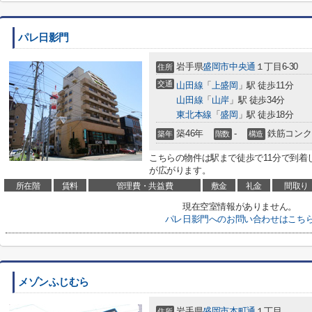
パレ日影門
岩手県
盛岡市
中央通
１丁目6-30
住所
交通
山田線
「
上盛岡
」駅 徒歩11分
山田線
「
山岸
」駅 徒歩34分
東北本線
「
盛岡
」駅 徒歩18分
築46年
-
鉄筋コンク
築年
階数
構造
こちらの物件は駅まで徒歩で11分で到着
が広がります。
所在階
賃料
管理費・共益費
敷金
礼金
間取り
現在空室情報がありません。
パレ日影門へのお問い合わせはこち
メゾンふじむら
岩手県
盛岡市
本町通
１丁目
住所