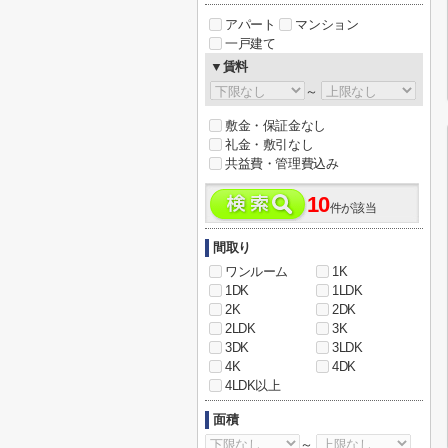
アパート
マンション
一戸建て
▼賃料
～
敷金・保証金なし
礼金・敷引なし
共益費・管理費込み
10
件が該当
間取り
ワンルーム
1K
1DK
1LDK
2K
2DK
2LDK
3K
3DK
3LDK
4K
4DK
4LDK以上
面積
～