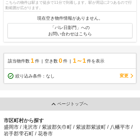
こちらの物件は駅まで徒歩で11分で到着します。駅が周辺に2つあるので行
動範囲が広がります。
現在空き物件情報がありません。
「パレ日影門」への
お問い合わせはこちら
1
0
1～1
該当物件数
件
空き数
件
件を表示
変更
絞り込み条件：
なし
ページトップへ
市区町村から探す
盛岡市
/
滝沢市
/
紫波郡矢巾町
/
紫波郡紫波町
/
八幡平市
/
岩手郡雫石町
/
花巻市