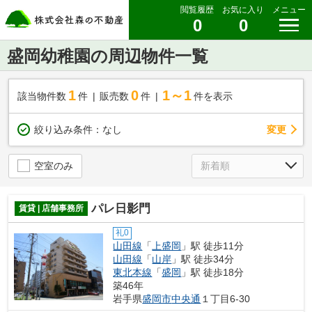
閲覧履歴
お気に入り
メニュー
0
0
盛岡幼稚園の周辺物件一覧
1
0
1～1
該当物件数
件
販売数
件
件を表示
変更
絞り込み条件：
なし
空室のみ
パレ日影門
賃貸 | 店舗事務所
礼0
山田線
「
上盛岡
」駅 徒歩11分
山田線
「
山岸
」駅 徒歩34分
東北本線
「
盛岡
」駅 徒歩18分
築46年
岩手県
盛岡市
中央通
１丁目6-30