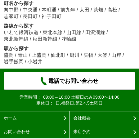
町名から探す
向中野
/
中央通
/
本町通
/
前九年
/
太田
/
茶畑
/
高松
/
志家町
/
長田町
/
神子田町
路線から探す
いわて銀河鉄道
/
東北本線
/
山田線
/
田沢湖線
/
東北新幹線
/
秋田新幹線
/
花輪線
駅から探す
盛岡
/
青山
/
上盛岡
/
仙北町
/
厨川
/
矢幅
/
大釜
/
山岸
/
岩手飯岡
/
小岩井
電話でお問い合わせ
営業時間：
09:00～18:00 土曜日のみ09:00〜14:00
定休日：
日,祝祭日,第2.4.5土曜日
ホーム
会社概要
お問い合わせ
来店予約