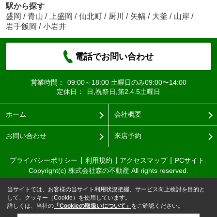
駅から探す
盛岡
/
青山
/
上盛岡
/
仙北町
/
厨川
/
矢幅
/
大釜
/
山岸
/
岩手飯岡
/
小岩井
電話でお問い合わせ
営業時間：
09:00～18:00 土曜日のみ09:00〜14:00
定休日：
日,祝祭日,第2.4.5土曜日
ホーム
会社概要
お問い合わせ
来店予約
プライバシーポリシー
利用規約
アクセスマップ
PCサイト
Copyright(c) 株式会社森の不動産 All rights reserved.
当サイトでは、お客様の当サイト利用状況把握、サービス向上検討を目的と
して、クッキー（Cookie）を使用しています。
詳しくは、当社の
「Cookieの取扱いについて」
をご確認ください。