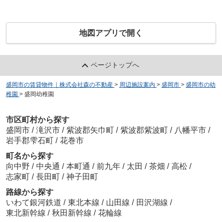
地図アプリで開く
ページトップへ
盛岡市の賃貸物件｜株式会社森の不動産
>
周辺施設案内
>
盛岡市
>
盛岡市の幼
稚園
>
盛岡幼稚園
市区町村から探す
盛岡市
/
滝沢市
/
紫波郡矢巾町
/
紫波郡紫波町
/
八幡平市
/
岩手郡雫石町
/
花巻市
町名から探す
向中野
/
中央通
/
本町通
/
前九年
/
太田
/
茶畑
/
高松
/
志家町
/
長田町
/
神子田町
路線から探す
いわて銀河鉄道
/
東北本線
/
山田線
/
田沢湖線
/
東北新幹線
/
秋田新幹線
/
花輪線