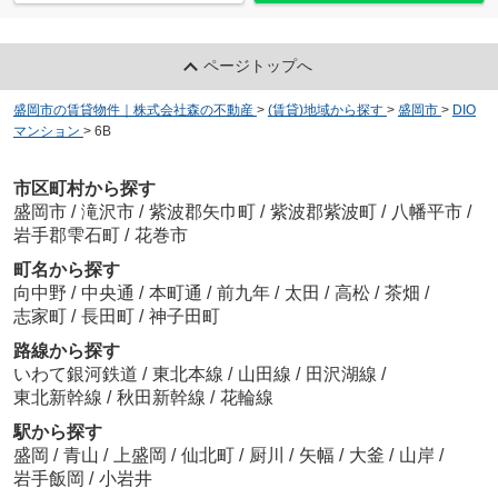
ページトップへ
盛岡市の賃貸物件｜株式会社森の不動産
>
(賃貸)地域から探す
>
盛岡市
>
DIO
マンション
>
6B
市区町村から探す
盛岡市
/
滝沢市
/
紫波郡矢巾町
/
紫波郡紫波町
/
八幡平市
/
岩手郡雫石町
/
花巻市
町名から探す
向中野
/
中央通
/
本町通
/
前九年
/
太田
/
高松
/
茶畑
/
志家町
/
長田町
/
神子田町
路線から探す
いわて銀河鉄道
/
東北本線
/
山田線
/
田沢湖線
/
東北新幹線
/
秋田新幹線
/
花輪線
駅から探す
盛岡
/
青山
/
上盛岡
/
仙北町
/
厨川
/
矢幅
/
大釜
/
山岸
/
岩手飯岡
/
小岩井