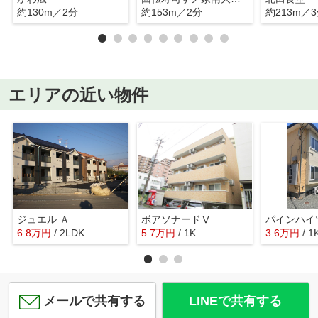
約130m／2分
約153m／2分
約213m／
エリアの近い物件
ジュエル Ａ
ボアソナードⅤ
パインハイ
6.8
万
円
/ 2LDK
5.7
万
円
/ 1K
3.6
万
円
/ 1
メールで共有する
LINEで共有する