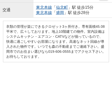
東北本線
「
仙北町
」駅 徒歩15分
交通
東北本線
「
盛岡
」駅 徒歩28分
衣類の管理が楽にできるクロゼット3ヶ所付き。専有面積45.08
平米で、広々しております。地上10階建ての物件。室内設備は
システムキッチン・エアコン・CATVなどが揃っているので、
快適に過ごしやすいお部屋になります。高速なネット回線が導
入された物件です。いつでも森の不動産までご連絡下さい。盛
岡市でのお住まい選びなら019-606-0555までアクセス下さい。
お待ちしております。