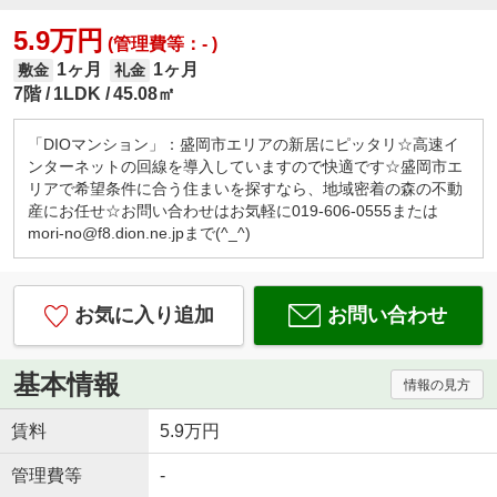
5.9万円
(管理費等：- )
1ヶ月
1ヶ月
敷金
礼金
7階
1LDK
45.08㎡
「DIOマンション」：盛岡市エリアの新居にピッタリ☆高速イ
ンターネットの回線を導入していますので快適です☆盛岡市エ
リアで希望条件に合う住まいを探すなら、地域密着の森の不動
産にお任せ☆お問い合わせはお気軽に019-606-0555または
mori-no@f8.dion.ne.jpまで(^_^)
お気に入り追加
お問い合わせ
基本情報
情報の見方
賃料
5.9万円
管理費等
-