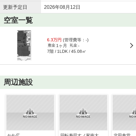
更新予定日
2026年08月12日
空室一覧
6.3万円
(管理費等：-)
1ヶ月
-
敷金
礼金
7階
45.08㎡
1LDK
周辺施設
かわ広
回転寿司すノ家南大通店
北田食堂