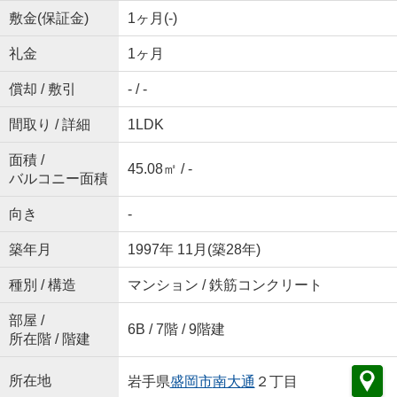
敷金(保証金)
1ヶ月(-)
礼金
1ヶ月
償却 / 敷引
- / -
間取り / 詳細
1LDK
面積 /
45.08㎡ / -
バルコニー面積
向き
-
築年月
1997年 11月(築28年)
種別 / 構造
マンション / 鉄筋コンクリート
部屋 /
6B / 7階 / 9階建
所在階 / 階建
所在地
岩手県
盛岡市
南大通
２丁目