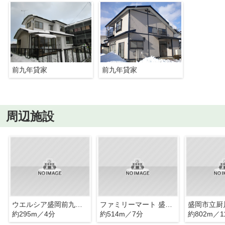
前九年貸家
前九年貸家
周辺施設
ウエルシア盛岡前九年店
ファミリーマート 盛岡館向店
盛岡市立厨
約295m／4分
約514m／7分
約802m／1