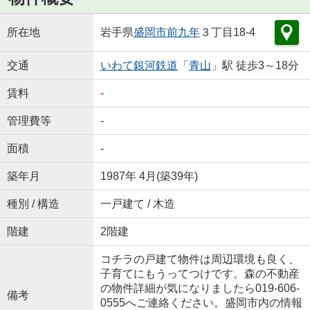
所在地
岩手県
盛岡市
前九年
３丁目18-4
交通
いわて銀河鉄道
「
青山
」駅 徒歩3～18分
賃料
-
管理費等
-
面積
-
築年月
1987年 4月(築39年)
種別 / 構造
一戸建て / 木造
階建
2階建
コチラの戸建て物件は周辺環境も良く、
子育てにもうってつけです。森の不動産
の物件詳細が気になりましたら019-606-
備考
0555へご連絡ください。盛岡市内の情報