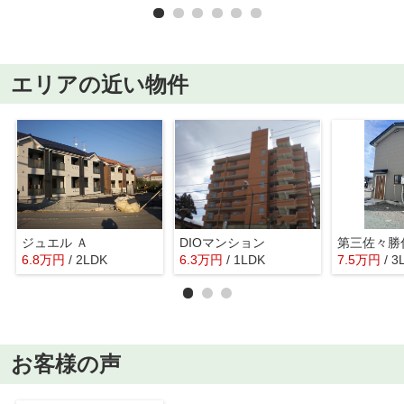
エリアの近い物件
ジュエル Ａ
DIOマンション
第三佐々勝
6.8
万
円
/ 2LDK
6.3
万
円
/ 1LDK
7.5
万
円
/ 3
お客様の声