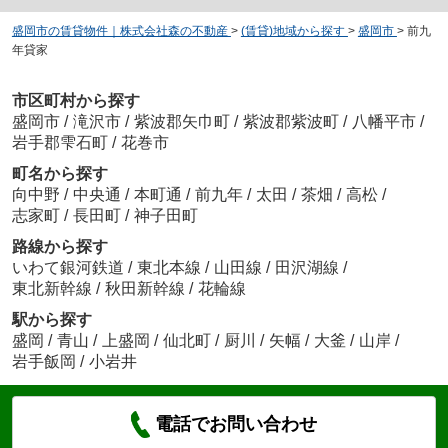
盛岡市の賃貸物件｜株式会社森の不動産
>
(賃貸)地域から探す
>
盛岡市
>
前九
年貸家
市区町村から探す
盛岡市
/
滝沢市
/
紫波郡矢巾町
/
紫波郡紫波町
/
八幡平市
/
岩手郡雫石町
/
花巻市
町名から探す
向中野
/
中央通
/
本町通
/
前九年
/
太田
/
茶畑
/
高松
/
志家町
/
長田町
/
神子田町
路線から探す
いわて銀河鉄道
/
東北本線
/
山田線
/
田沢湖線
/
東北新幹線
/
秋田新幹線
/
花輪線
駅から探す
盛岡
/
青山
/
上盛岡
/
仙北町
/
厨川
/
矢幅
/
大釜
/
山岸
/
岩手飯岡
/
小岩井
電話でお問い合わせ