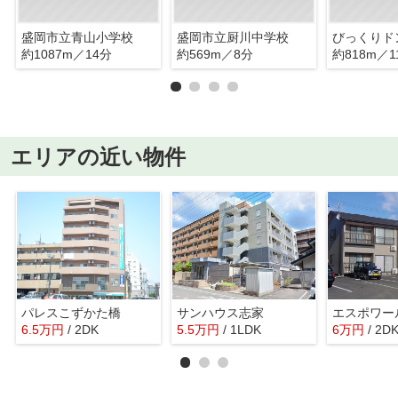
盛岡市立青山小学校
盛岡市立厨川中学校
びっくりド
約1087m／14分
約569m／8分
約818m／1
エリアの近い物件
パレスこずかた橋
サンハウス志家
エスポワー
6.5
万
円
/ 2DK
5.5
万
円
/ 1LDK
6
万
円
/ 2D