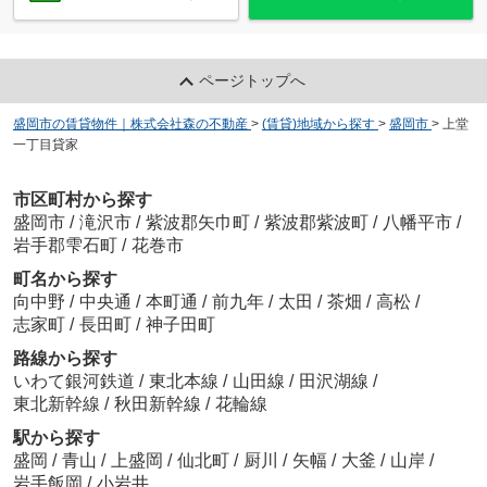
ページトップへ
盛岡市の賃貸物件｜株式会社森の不動産
>
(賃貸)地域から探す
>
盛岡市
>
上堂
一丁目貸家
市区町村から探す
盛岡市
/
滝沢市
/
紫波郡矢巾町
/
紫波郡紫波町
/
八幡平市
/
岩手郡雫石町
/
花巻市
町名から探す
向中野
/
中央通
/
本町通
/
前九年
/
太田
/
茶畑
/
高松
/
志家町
/
長田町
/
神子田町
路線から探す
いわて銀河鉄道
/
東北本線
/
山田線
/
田沢湖線
/
東北新幹線
/
秋田新幹線
/
花輪線
駅から探す
盛岡
/
青山
/
上盛岡
/
仙北町
/
厨川
/
矢幅
/
大釜
/
山岸
/
岩手飯岡
/
小岩井