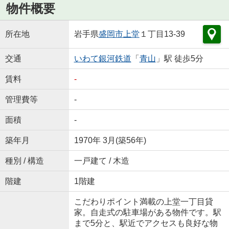
物件概要
所在地
岩手県
盛岡市
上堂
１丁目13-39
交通
いわて銀河鉄道
「
青山
」駅 徒歩5分
賃料
-
管理費等
-
面積
-
築年月
1970年 3月(築56年)
種別 / 構造
一戸建て / 木造
階建
1階建
こだわりポイント満載の上堂一丁目貸
家。自走式の駐車場がある物件です。駅
まで5分と、駅近でアクセスも良好な物