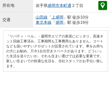
所在地
岩手県
盛岡市
本町通
２丁目
山田線
「
上盛岡
」駅 徒歩10分
交通
東北本線
「
盛岡
」駅 徒歩19分
「リバティ・ベル」：盛岡市エリアの新居にピッタリ。高速ネ
ット回線工事済み。工事期間も工事費用もありません。コート
なども扱いやすいクロゼットが設置されています。車をお持ち
の方にお勧め、只今1台分空きスペースがあります。どういっ
た生活を送りたいか。それも住まい選びでは必要な要素です。
新しい住まいでの快適な生活を、当社スタッフがお手伝い致し
ます。