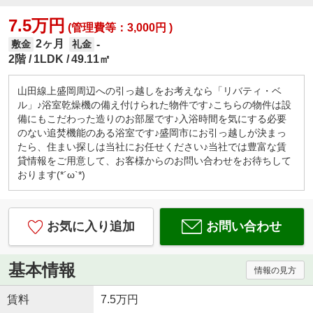
7.5万円
(管理費等：3,000円 )
2ヶ月
-
敷金
礼金
2階
1LDK
49.11㎡
山田線上盛岡周辺への引っ越しをお考えなら「リバティ・ベ
ル」♪浴室乾燥機の備え付けられた物件です♪こちらの物件は設
備にもこだわった造りのお部屋です♪入浴時間を気にする必要
のない追焚機能のある浴室です♪盛岡市にお引っ越しが決まっ
たら、住まい探しは当社にお任せください♪当社では豊富な賃
貸情報をご用意して、お客様からのお問い合わせをお待ちして
おります(*´ω`*)
お気に入り追加
お問い合わせ
基本情報
情報の見方
賃料
7.5万円