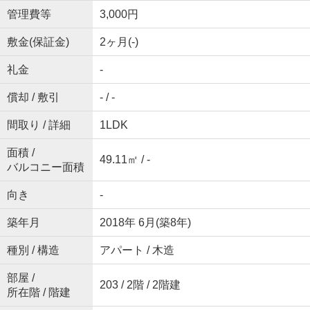
管理費等
3,000円
敷金(保証金)
2ヶ月(-)
礼金
-
償却 / 敷引
- / -
間取り / 詳細
1LDK
面積 /
49.11㎡ / -
バルコニー面積
向き
-
築年月
2018年 6月(築8年)
種別 / 構造
アパート / 木造
部屋 /
203 / 2階 / 2階建
所在階 / 階建