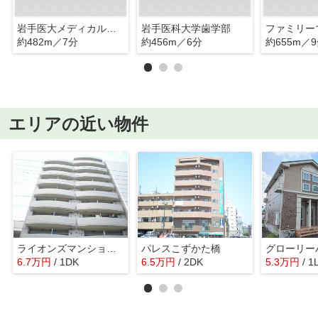
岩手医大メディカルセンター
岩手医科大学歯学部
ファミリー
約482m／7分
約456m／6分
約655m／
エリアの近い物件
ライオンズマンション盛岡内丸
パレスこずかた橋
グローリー
6.7
万
円
/ 1DK
6.5
万
円
/ 2DK
5.3
万
円
/ 1