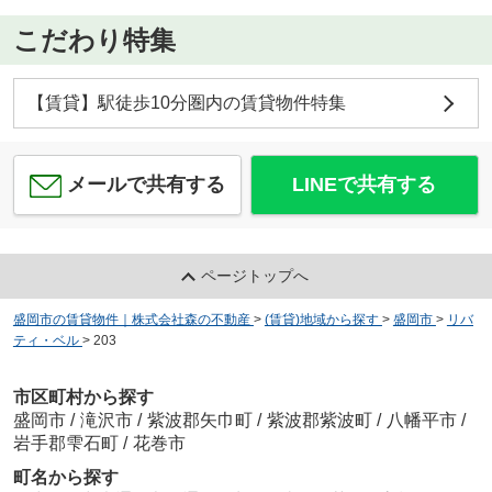
こだわり特集
【賃貸】駅徒歩10分圏内の賃貸物件特集
メールで共有する
LINEで共有する
ページトップへ
盛岡市の賃貸物件｜株式会社森の不動産
>
(賃貸)地域から探す
>
盛岡市
>
リバ
ティ・ベル
>
203
市区町村から探す
盛岡市
/
滝沢市
/
紫波郡矢巾町
/
紫波郡紫波町
/
八幡平市
/
岩手郡雫石町
/
花巻市
町名から探す