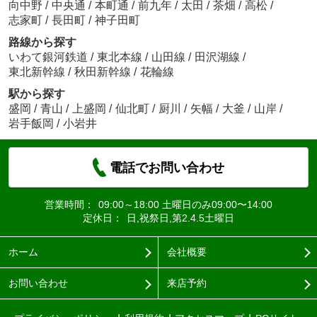
向中野
/
中央通
/
本町通
/
前九年
/
太田
/
茶畑
/
高松
/
志家町
/
長田町
/
神子田町
路線から探す
いわて銀河鉄道
/
東北本線
/
山田線
/
田沢湖線
/
東北新幹線
/
秋田新幹線
/
花輪線
駅から探す
盛岡
/
青山
/
上盛岡
/
仙北町
/
厨川
/
矢幅
/
大釜
/
山岸
/
岩手飯岡
/
小岩井
電話でお問い合わせ
営業時間：
09:00～18:00 土曜日のみ09:00〜14:00
定休日：
日,祝祭日,第2.4.5土曜日
ホーム
会社概要
お問い合わせ
来店予約