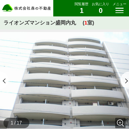
閲覧履歴
お気に入り
メニュー
1
0
ライオンズマンション盛岡内丸 (
1
室)
1 / 17