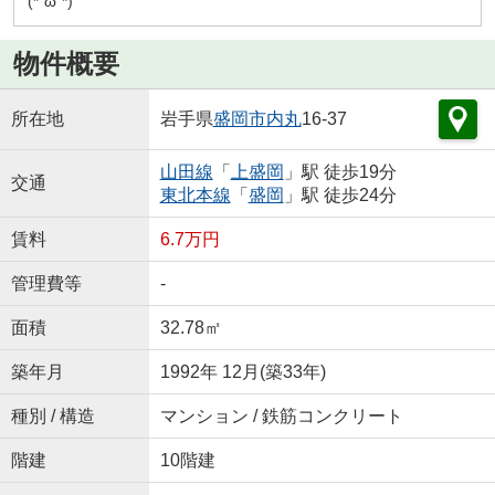
(*´ω`*)
物件概要
所在地
岩手県
盛岡市
内丸
16-37
山田線
「
上盛岡
」駅 徒歩19分
交通
東北本線
「
盛岡
」駅 徒歩24分
賃料
6.7万円
管理費等
-
面積
32.78㎡
築年月
1992年 12月(築33年)
種別 / 構造
マンション / 鉄筋コンクリート
階建
10階建