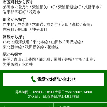
市区町村から探す
盛岡市
/
滝沢市
/
紫波郡矢巾町
/
紫波郡紫波町
/
八幡平市
/
岩手郡雫石町
/
花巻市
町名から探す
向中野
/
中央通
/
本町通
/
前九年
/
太田
/
高松
/
茶畑
/
志家町
/
長田町
/
神子田町
路線から探す
いわて銀河鉄道
/
東北本線
/
山田線
/
田沢湖線
/
東北新幹線
/
秋田新幹線
/
花輪線
駅から探す
盛岡
/
青山
/
上盛岡
/
仙北町
/
厨川
/
矢幅
/
大釜
/
山岸
/
岩手飯岡
/
小岩井
電話でお問い合わせ
営業時間：
09:00～18:00 土曜日のみ09:00〜14:00
定休日：
日,祝祭日,第2.4.5土曜日