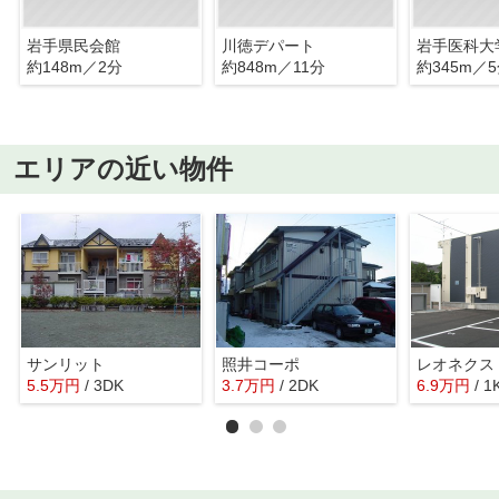
岩手県民会館
川徳デパート
岩手医科大
約148m／2分
約848m／11分
約345m／
エリアの近い物件
サンリット
照井コーポ
5.5
万
円
/ 3DK
3.7
万
円
/ 2DK
6.9
万
円
/ 1