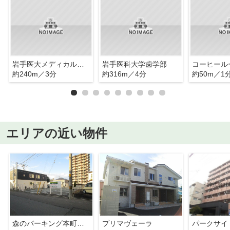
岩手医大メディカルセンター
岩手医科大学歯学部
コーヒール
約240m／3分
約316m／4分
約50m／1
エリアの近い物件
森のパーキング本町通二丁目
プリマヴェーラ
パークサイ