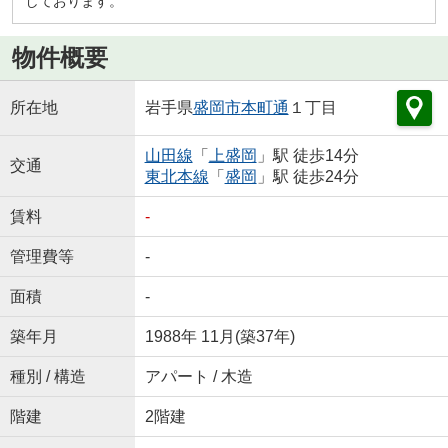
しております。
物件概要
所在地
岩手県
盛岡市
本町通
１丁目
山田線
「
上盛岡
」駅 徒歩14分
交通
東北本線
「
盛岡
」駅 徒歩24分
賃料
-
管理費等
-
面積
-
築年月
1988年 11月(築37年)
種別 / 構造
アパート / 木造
階建
2階建