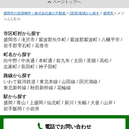
ページトップへ
盛岡市の賃貸物件｜株式会社森の不動産
>
(賃貸)地域から探す
>
盛岡市
>
メゾ
ンふじむら
市区町村から探す
盛岡市
/
滝沢市
/
紫波郡矢巾町
/
紫波郡紫波町
/
八幡平市
/
岩手郡雫石町
/
花巻市
町名から探す
向中野
/
中央通
/
本町通
/
前九年
/
太田
/
茶畑
/
高松
/
志家町
/
長田町
/
神子田町
路線から探す
いわて銀河鉄道
/
東北本線
/
山田線
/
田沢湖線
/
東北新幹線
/
秋田新幹線
/
花輪線
駅から探す
盛岡
/
青山
/
上盛岡
/
仙北町
/
厨川
/
矢幅
/
大釜
/
山岸
/
岩手飯岡
/
小岩井
電話でお問い合わせ