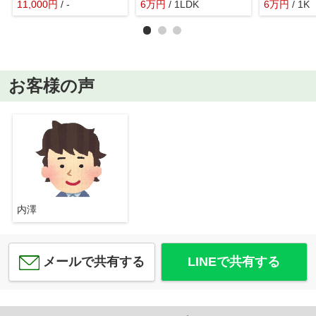
11,000
円
/ -
6
万
円
/ 1LDK
6
万
円
/ 1K
お客様の声
内澤
メールで共有する
LINEで共有する