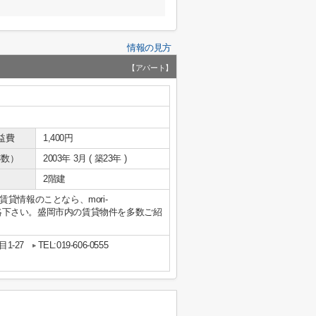
情報の見方
【アパート】
益費
1,400円
年数）
2003年 3月 ( 築23年 )
2階建
貸情報のことなら、mori-
産へご連絡下さい。盛岡市内の賃貸物件を多数ご紹
1-27
TEL:019-606-0555