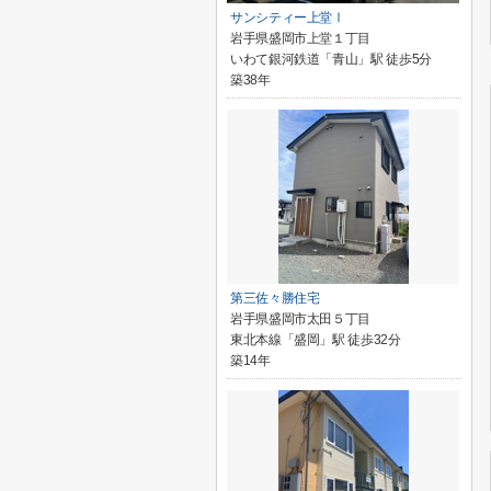
サンシティー上堂Ⅰ
岩手県盛岡市上堂１丁目
いわて銀河鉄道「青山」駅 徒歩5分
築38年
第三佐々勝住宅
岩手県盛岡市太田５丁目
東北本線「盛岡」駅 徒歩32分
築14年