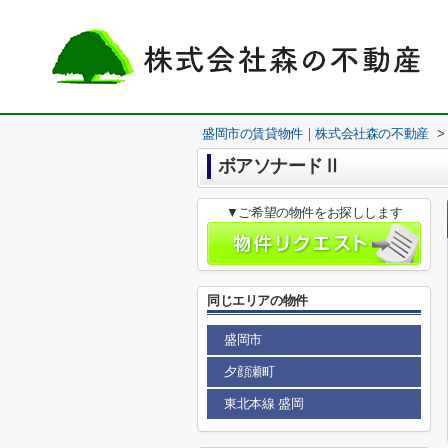
盛岡市の賃貸物件｜株式会社森の不動産
>
ボアソナードⅡ
▼ご希望の物件をお探しします
同じエリアの物件
盛岡市
夕顔瀬町
東北本線 盛岡