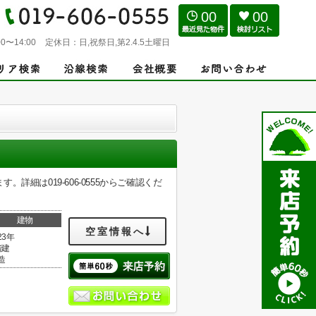
00
00
0〜14:00
定休日：
日,祝祭日,第2.4.5土曜日
細は019-606-0555からご確認くだ
建物
空室情報へ
23年
階建
造