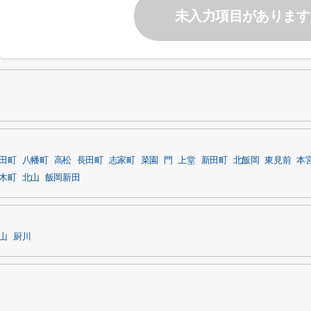
未入力項目があります
田町
八幡町
高松
長田町
志家町
菜園
門
上堂
新田町
北飯岡
東見前
本
木町
北山
飯岡新田
山
厨川