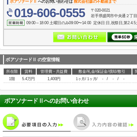
ボアソナードⅡ
へのお問い合わせは
株式会社森の不動産まで
019-606-0555
〒020-0021
岩手県盛岡市中央通２丁目1
09:00～18:00 土曜日のみ09:00〜14:00 定休日:日,祝祭日,第2.4
ボアソナードⅡ
の空室情報
所在階
賃料
管理費・共益費
敷金/礼金/保証金/償却/敷引
1階
5.4万円
1,400円
/
/
/
/
1ヶ月
1ヶ月
-
-
-
ボアソナードⅡ
へのお問い合わせ