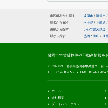
市区町村から探す
盛岡市
/
滝沢市
/
町名から探す
向中野
/
本町通
/
路線から探す
いわて銀河鉄道
/
駅から探す
盛岡
/
青山
/
仙
盛岡市で賃貸物件や不動産情報を
〒020-0021 岩手県盛岡市中央通２丁目1-
TEL：019-606-0555 / FAX：019-606-0577
ホーム
会社概要
プライバシーポリシー