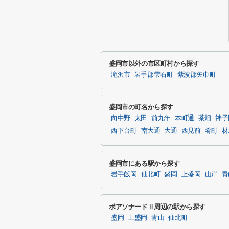
盛岡市以外の市区町村から探す
滝沢市
岩手郡雫石町
紫波郡矢巾町
盛岡市の町名から探す
向中野
太田
前九年
本町通
茶畑
神子
西下台町
南大通
大通
西見前
肴町
材
盛岡市にある駅から探す
岩手飯岡
仙北町
盛岡
上盛岡
山岸
青
ボアソナードⅡ周辺の駅から探す
盛岡
上盛岡
青山
仙北町