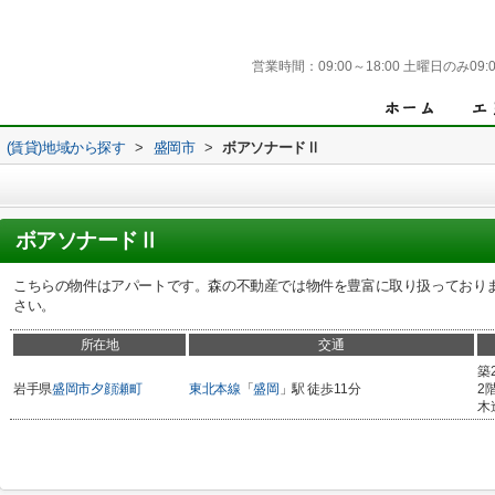
営業時間：
09:00～18:00 土曜日のみ09:0
(賃貸)地域から探す
>
盛岡市
>
ボアソナードⅡ
ボアソナードⅡ
こちらの物件はアパートです。森の不動産では物件を豊富に取り扱っております。詳
さい。
所在地
交通
築
岩手県
盛岡市
夕顔瀬町
東北本線
「
盛岡
」駅 徒歩11分
2
木