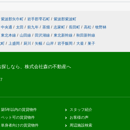
紫波郡矢巾町
/
岩手郡雫石町
/
紫波郡紫波町
中央通
/
太田
/
前九年
/
茶畑
/
志家町
/
長田町
/
高松
/
牧野林
東北本線
/
山田線
/
田沢湖線
/
東北新幹線
/
秋田新幹線
北町
/
上盛岡
/
厨川
/
矢幅
/
山岸
/
岩手飯岡
/
大釜
/
巣子
お探しなら、株式会社森の不動産へ
27
築5年以内の賃貸物件
スタッフ紹介
ペット可の賃貸物件
お客様の声
単身者向けの賃貸物件
周辺施設検索