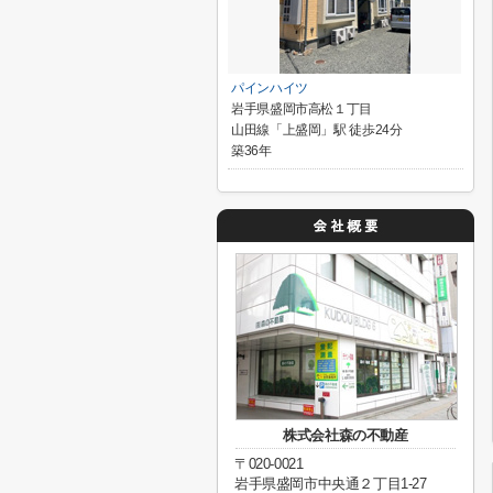
パインハイツ
岩手県盛岡市高松１丁目
山田線「上盛岡」駅 徒歩24分
築36年
株式会社森の不動産
〒020-0021
岩手県盛岡市中央通２丁目1-27