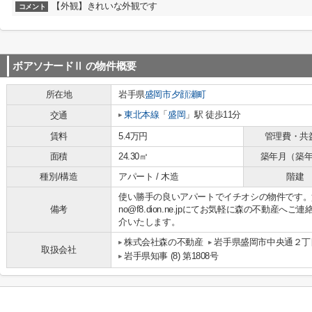
【外観】きれいな外観です
コメント
ボアソナードⅡ
の物件概要
所在地
岩手県
盛岡市
夕顔瀬町
東北本線
「
盛岡
」駅 徒歩11分
交通
賃料
5.4万円
管理費・共
面積
24.30㎡
築年月（築
種別/構造
アパート / 木造
階建
使い勝手の良いアパートでイチオシの物件です。賃
備考
no@f8.dion.ne.jpにてお気軽に森の不動
介いたします。
株式会社森の不動産
岩手県盛岡市中央通２丁目
取扱会社
岩手県知事 (8) 第1808号