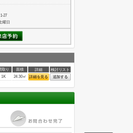
-27
.5土曜日
間取り
面積
詳細
検討リスト
1K
24.30㎡
詳細を見る
追加する