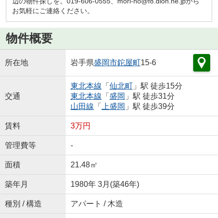
辺の物件探しを。019-606-0555、mori-no@f8.dion.ne.jpから
お気軽にご連絡ください。
物件概要
所在地
岩手県
盛岡市
鉈屋町
15-6
東北本線
「
仙北町
」駅 徒歩15分
交通
東北本線
「
盛岡
」駅 徒歩31分
山田線
「
上盛岡
」駅 徒歩39分
賃料
3万円
管理費等
-
面積
21.48㎡
築年月
1980年 3月(築46年)
種別 / 構造
アパート / 木造