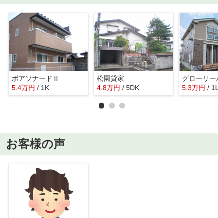
ボアソナードⅡ
松園貸家
グローリー
5.4
万
円
/ 1K
4.8
万
円
/ 5DK
5.3
万
円
/ 1
お客様の声