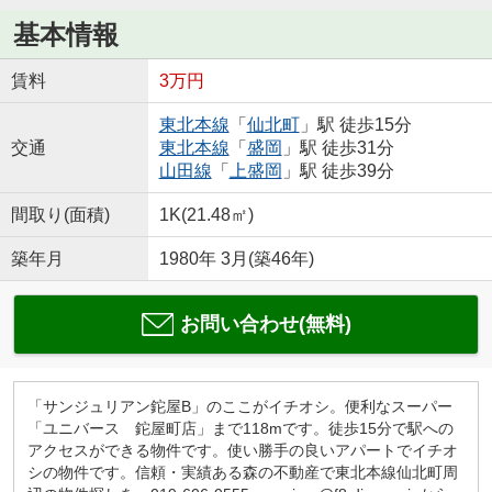
基本情報
賃料
3万円
東北本線
「
仙北町
」駅 徒歩15分
交通
東北本線
「
盛岡
」駅 徒歩31分
山田線
「
上盛岡
」駅 徒歩39分
間取り(面積)
1K(21.48㎡)
築年月
1980年 3月(築46年)
お問い合わせ(無料)
「サンジュリアン鉈屋B」のここがイチオシ。便利なスーパー
「ユニバース 鉈屋町店」まで118mです。徒歩15分で駅への
アクセスができる物件です。使い勝手の良いアパートでイチオ
シの物件です。信頼・実績ある森の不動産で東北本線仙北町周