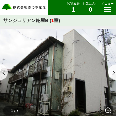
閲覧履歴
お気に入り
メニュー
1
0
サンジュリアン鉈屋B (
1
室)
1 / 7