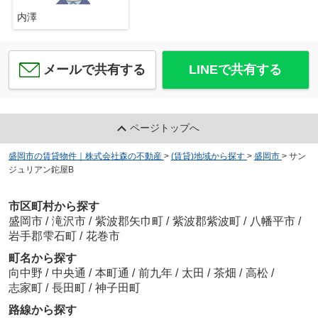
内澤
メールで共有する
LINEで共有する
ページトップへ
盛岡市の賃貸物件｜株式会社森の不動産
>
(賃貸)地域から探す
>
盛岡市
>
サン
ジュリアン鉈屋B
市区町村から探す
盛岡市
/
滝沢市
/
紫波郡矢巾町
/
紫波郡紫波町
/
八幡平市
/
岩手郡雫石町
/
花巻市
町名から探す
向中野
/
中央通
/
本町通
/
前九年
/
太田
/
茶畑
/
高松
/
志家町
/
長田町
/
神子田町
路線から探す