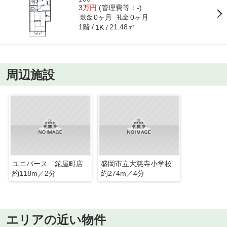
3万円
(管理費等：-)
0ヶ月
0ヶ月
敷金
礼金
1階
21.48㎡
1K
周辺施設
ユニバース 鉈屋町店
盛岡市立大慈寺小学校
約118m／2分
約274m／4分
エリアの近い物件