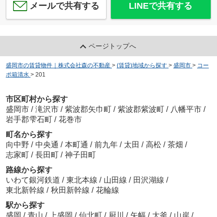
メールで共有する
LINEで共有する
ページトップへ
盛岡市の賃貸物件｜株式会社森の不動産
>
(賃貸)地域から探す
>
盛岡市
>
コー
ポ箱清水
>
201
市区町村から探す
盛岡市
/
滝沢市
/
紫波郡矢巾町
/
紫波郡紫波町
/
八幡平市
/
岩手郡雫石町
/
花巻市
町名から探す
向中野
/
中央通
/
本町通
/
前九年
/
太田
/
高松
/
茶畑
/
志家町
/
長田町
/
神子田町
路線から探す
いわて銀河鉄道
/
東北本線
/
山田線
/
田沢湖線
/
東北新幹線
/
秋田新幹線
/
花輪線
駅から探す
盛岡
/
青山
/
上盛岡
/
仙北町
/
厨川
/
矢幅
/
大釜
/
山岸
/