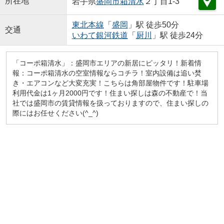
所在地
岩手県
盛岡市
箱清水
２丁目1-3
東北本線
「
盛岡
」駅 徒歩50分
交通
いわて銀河鉄道
「
厨川
」駅 徒歩24分
「コーポ箱清水」：盛岡市エリアの新居にピッタリ！新着情
報：コーポ箱清水の空室情報ならコチラ！室内設備は追い焚
き・エアコンなど大変充実！こちらは角部屋物件です！駐車場
利用代金は1ヶ月2000円です！住まい探しは森の不動産で！当
社では盛岡市の賃貸情報を扱っておりますので、住まい探しの
際にはお任せください(^_^)