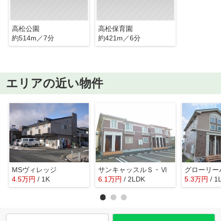
高松公園
高松保育園
約514m／7分
約421m／6分
エリアの近い物件
MSヴィレッジ
サンキャッスルＳ・Ⅵ
グローリー
4.5
万
円
/ 1K
6.1
万
円
/ 2LDK
5.3
万
円
/ 1