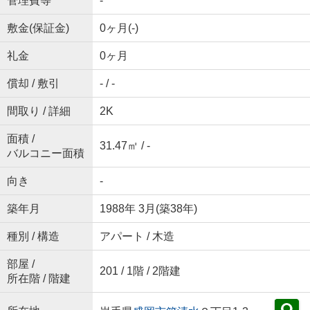
管理費等
-
敷金(保証金)
0ヶ月(-)
礼金
0ヶ月
償却 / 敷引
- / -
間取り / 詳細
2K
面積 /
31.47㎡ / -
バルコニー面積
向き
-
築年月
1988年 3月(築38年)
種別 / 構造
アパート / 木造
部屋 /
201 / 1階 / 2階建
所在階 / 階建