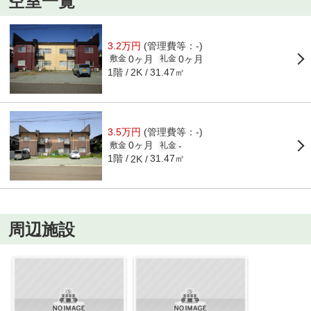
空室一覧
3.2万円
(管理費等：-)
0ヶ月
0ヶ月
敷金
礼金
1階
31.47㎡
2K
3.5万円
(管理費等：-)
0ヶ月
-
敷金
礼金
1階
31.47㎡
2K
周辺施設