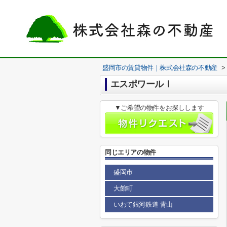
盛岡市の賃貸物件｜株式会社森の不動産
>
エスポワールⅠ
▼ご希望の物件をお探しします
同じエリアの物件
盛岡市
大館町
いわて銀河鉄道 青山