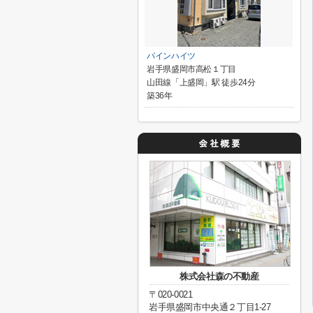
パインハイツ
岩手県盛岡市高松１丁目
山田線「上盛岡」駅 徒歩24分
築36年
株式会社森の不動産
〒020-0021
岩手県盛岡市中央通２丁目1-27