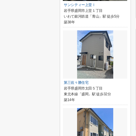
サンシティー上堂Ⅰ
岩手県盛岡市上堂１丁目
いわて銀河鉄道「青山」駅 徒歩5分
築38年
第三佐々勝住宅
岩手県盛岡市太田５丁目
東北本線「盛岡」駅 徒歩32分
築14年