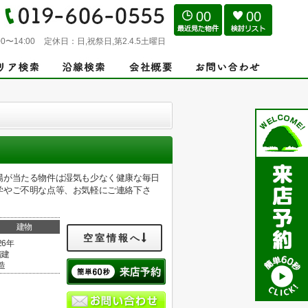
00
00
0〜14:00
定休日：
日,祝祭日,第2.4.5土曜日
陽が当たる物件は湿気も少なく健康な毎日
学やご不明な点等、お気軽にご連絡下さ
建物
空室情報へ
26年
階建
造