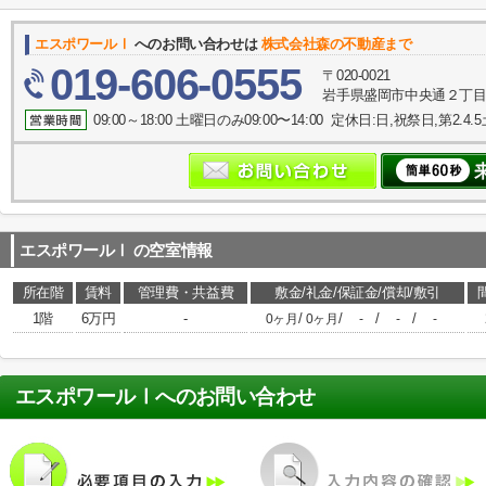
エスポワールⅠ
へのお問い合わせは
株式会社森の不動産まで
019-606-0555
〒020-0021
岩手県盛岡市中央通２丁目1
09:00～18:00 土曜日のみ09:00〜14:00 定休日:日,祝祭日,第2.4
エスポワールⅠ
の空室情報
所在階
賃料
管理費・共益費
敷金/礼金/保証金/償却/敷引
1階
6万円
-
/
/
/
/
0ヶ月
0ヶ月
-
-
-
エスポワールⅠ
へのお問い合わせ