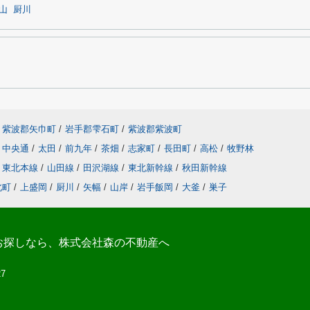
山
厨川
紫波郡矢巾町
/
岩手郡雫石町
/
紫波郡紫波町
中央通
/
太田
/
前九年
/
茶畑
/
志家町
/
長田町
/
高松
/
牧野林
東北本線
/
山田線
/
田沢湖線
/
東北新幹線
/
秋田新幹線
北町
/
上盛岡
/
厨川
/
矢幅
/
山岸
/
岩手飯岡
/
大釜
/
巣子
お探しなら、株式会社森の不動産へ
27