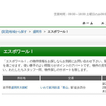
営業時間：
09:00～18:00 土曜日のみ09:0
(賃貸)地域から探す
>
盛岡市
>
エスポワールⅠ
エスポワールⅠ
「エスポワールⅠ」の物件情報をお探しならお気軽にお問い合わせ下さい。
を過ごせます。使い勝手のよい間取りがポイントのアパートです。物件の見
い。わたしたちスタッフ一同、物件探しのサポートを致します。
所在地
交通
築
岩手県
盛岡市
大館町
いわて銀河鉄道
「
青山
」駅 徒歩25分
2
木