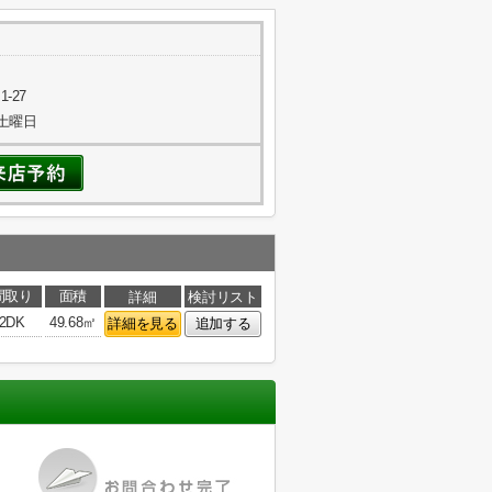
-27
.5土曜日
間取り
面積
詳細
検討リスト
2DK
49.68㎡
詳細を見る
追加する