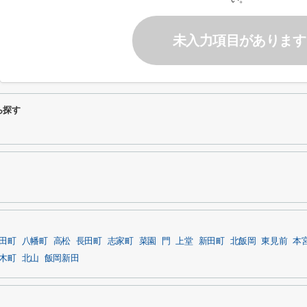
未入力項目があります
ら探す
田町
八幡町
高松
長田町
志家町
菜園
門
上堂
新田町
北飯岡
東見前
本
木町
北山
飯岡新田