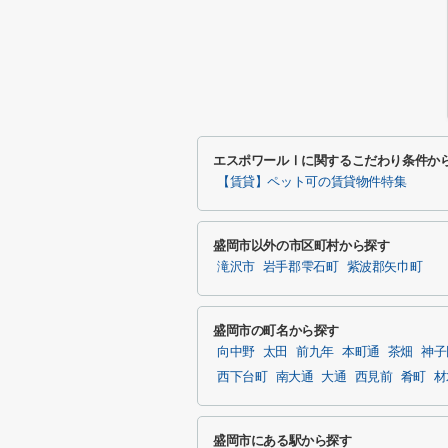
エスポワールⅠに関するこだわり条件か
【賃貸】ペット可の賃貸物件特集
盛岡市以外の市区町村から探す
滝沢市
岩手郡雫石町
紫波郡矢巾町
盛岡市の町名から探す
向中野
太田
前九年
本町通
茶畑
神子
西下台町
南大通
大通
西見前
肴町
材
盛岡市にある駅から探す