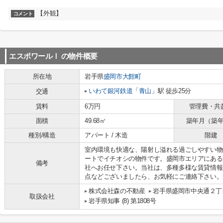
【外観】
コメント
エスポワールⅠ
の物件概要
所在地
岩手県
盛岡市
大館町
いわて銀河鉄道
「
青山
」駅 徒歩25分
交通
賃料
6万円
管理費・共
面積
49.68㎡
築年月（築
種別/構造
アパート / 木造
階建
室内環境も快適な、陽射し溢れる過ごしやすい物
ートでイチオシの物件です。盛岡市エリアにある
備考
社へお任せ下さい。当社は、多種多様な賃貸情報
点などございましたら、お気軽にご連絡下さい。
株式会社森の不動産
岩手県盛岡市中央通２丁目
取扱会社
岩手県知事 (8) 第1808号