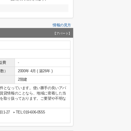
情報の見方
【アパート】
益費
-
年数）
2000年 4月 ( 築26年 )
2階建
件となっています。使い勝手の良いアパ
賃貸情報のことなら、地域に密着した当
を取り扱っております。ご要望や不明な
1-27
TEL:019-606-0555