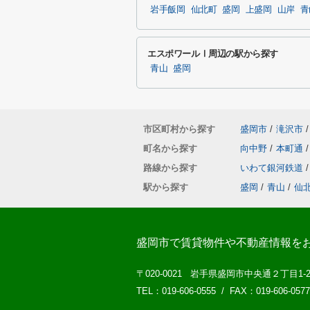
岩手飯岡
仙北町
盛岡
上盛岡
山岸
青
エスポワールⅠ周辺の駅から探す
青山
盛岡
市区町村から探す
盛岡市
/
滝沢市
/
町名から探す
向中野
/
本町通
/
路線から探す
いわて銀河鉄道
/
駅から探す
盛岡
/
青山
/
仙
盛岡市で賃貸物件や不動産情報を
〒020-0021 岩手県盛岡市中央通２丁目1-
TEL：019-606-0555 / FAX：019-606-0577