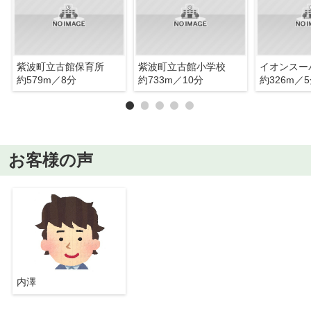
紫波町立古館保育所
紫波町立古館小学校
約579m／8分
約733m／10分
約326m／
お客様の声
内澤