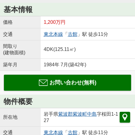
基本情報
価格
1,200万円
交通
東北本線
「
古館
」駅 徒歩11分
間取り
4DK(125.11㎡)
(建物面積)
築年月
1984年 7月(築42年)
お問い合わせ(無料)
物件概要
岩手県
紫波郡紫波町
中島
字桜田1-1
所在地
27
交通
東北本線
「
古館
」駅 徒歩11分