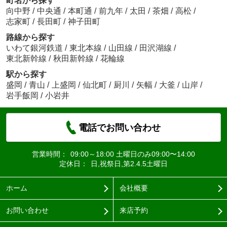
町名から探す
向中野
/
中央通
/
本町通
/
前九年
/
太田
/
茶畑
/
高松
/
志家町
/
長田町
/
神子田町
路線から探す
いわて銀河鉄道
/
東北本線
/
山田線
/
田沢湖線
/
東北新幹線
/
秋田新幹線
/
花輪線
駅から探す
盛岡
/
青山
/
上盛岡
/
仙北町
/
厨川
/
矢幅
/
大釜
/
山岸
/
岩手飯岡
/
小岩井
電話でお問い合わせ
営業時間：
09:00～18:00 土曜日のみ09:00〜14:00
定休日：
日,祝祭日,第2.4.5土曜日
ホーム
会社概要
お問い合わせ
来店予約