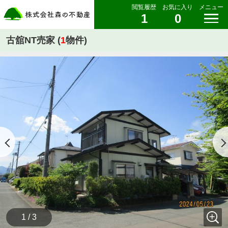
閲覧履歴
お気に入り
メニュー
1
0
古舘NT売家 (
1
物件)
1 / 3