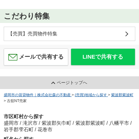
こだわり特集
【売買】売買物件特集
メールで共有する
LINEで共有する
ページトップへ
盛岡市の賃貸物件｜株式会社森の不動産
>
(売買)地域から探す
>
紫波郡紫波町
>
古舘NT売家
市区町村から探す
盛岡市
/
滝沢市
/
紫波郡矢巾町
/
紫波郡紫波町
/
八幡平市
/
岩手郡雫石町
/
花巻市