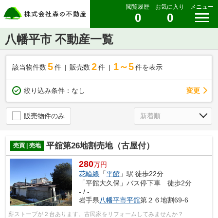
閲覧履歴
お気に入り
メニュー
0
0
八幡平市 不動産一覧
5
2
1～5
該当物件数
件
販売数
件
件を表示
変更
絞り込み条件：
なし
販売物件のみ
平舘第26地割売地（古屋付）
売買 | 売地
280
万円
花輪線
「
平館
」駅 徒歩22分
「平館大久保」バス停下車 徒歩2分
- / -
岩手県
八幡平市
平舘
第２６地割69-6
薪ストーブが２台あります。古民家をリフォームしてみませんか？