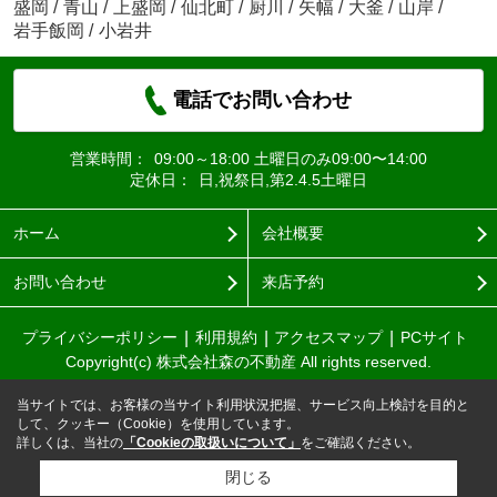
盛岡
/
青山
/
上盛岡
/
仙北町
/
厨川
/
矢幅
/
大釜
/
山岸
/
岩手飯岡
/
小岩井
電話でお問い合わせ
営業時間：
09:00～18:00 土曜日のみ09:00〜14:00
定休日：
日,祝祭日,第2.4.5土曜日
ホーム
会社概要
お問い合わせ
来店予約
プライバシーポリシー
利用規約
アクセスマップ
PCサイト
Copyright(c) 株式会社森の不動産 All rights reserved.
当サイトでは、お客様の当サイト利用状況把握、サービス向上検討を目的と
して、クッキー（Cookie）を使用しています。
詳しくは、当社の
「Cookieの取扱いについて」
をご確認ください。
閉じる