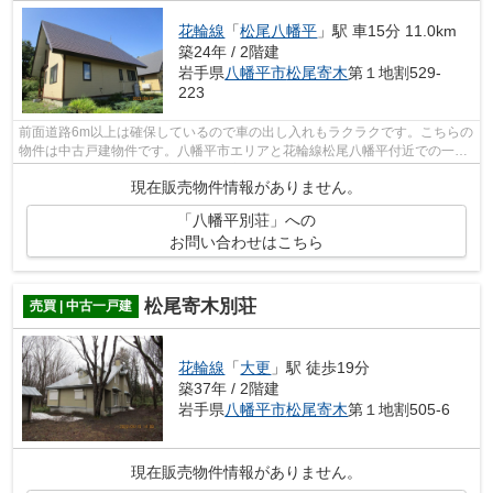
花輪線
「
松尾八幡平
」駅 車15分 11.0km
築24年 / 2階建
岩手県
八幡平市
松尾寄木
第１地割529-
223
前面道路6m以上は確保しているので車の出し入れもラクラクです。こちらの
物件は中古戸建物件です。八幡平市エリアと花輪線松尾八幡平付近での一戸
建てをお探しなら、不動産情報を豊富...
現在販売物件情報がありません。
「八幡平別荘」への
お問い合わせはこちら
松尾寄木別荘
売買 | 中古一戸建
花輪線
「
大更
」駅 徒歩19分
築37年 / 2階建
岩手県
八幡平市
松尾寄木
第１地割505-6
現在販売物件情報がありません。