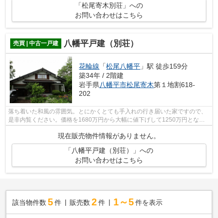
「松尾寄木別荘」への
お問い合わせはこちら
八幡平戸建（別荘）
売買 | 中古一戸建
花輪線
「
松尾八幡平
」駅 徒歩159分
築34年 / 2階建
岩手県
八幡平市
松尾寄木
第１地割618-
202
落ち着いた和風の雰囲気。とにかくとても手入れの行き届いた家ですので、
是非内覧ください。価格を1680万円から大幅に値下げして1250万円となり
ました。
現在販売物件情報がありません。
「八幡平戸建（別荘）」への
お問い合わせはこちら
5
2
1～5
該当物件数
件
販売数
件
件を表示