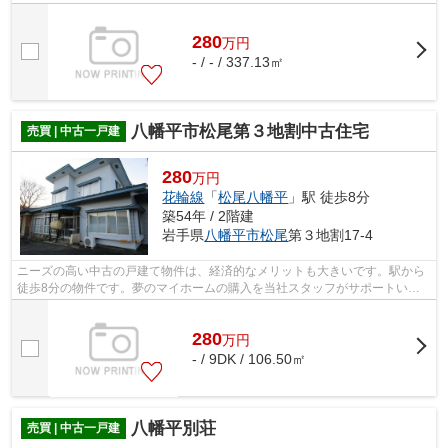
280
万
円
- / - / 337.13㎡
八幡平市松尾第３地割中古住宅
売買 | 中古一戸建
280
万円
花輪線
「
松尾八幡平
」駅 徒歩8分
築54年 / 2階建
岩手県
八幡平市
松尾
第３地割17-4
ニーズの高い中古の戸建て物件は、経済的なメリットも大きいです。駅から
徒歩8分の物件です。夢のマイホームの購入を当社スタッフがサポートいた
します。一戸建て情報を豊富に扱ってい...
280
万
円
- / 9DK / 106.50㎡
八幡平別荘
売買 | 中古一戸建