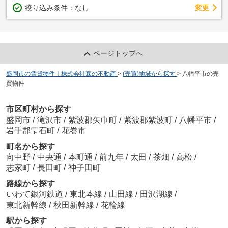
変更
絞り込み条件：
なし
ページトップへ
盛岡市の賃貸物件｜株式会社森の不動産
>
(売買)地域から探す
>
八幡平市の売
買物件
市区町村から探す
盛岡市
/
滝沢市
/
紫波郡矢巾町
/
紫波郡紫波町
/
八幡平市
/
岩手郡雫石町
/
花巻市
町名から探す
向中野
/
中央通
/
本町通
/
前九年
/
太田
/
茶畑
/
高松
/
志家町
/
長田町
/
神子田町
路線から探す
いわて銀河鉄道
/
東北本線
/
山田線
/
田沢湖線
/
東北新幹線
/
秋田新幹線
/
花輪線
駅から探す