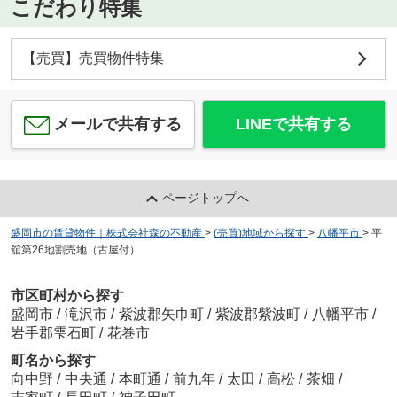
こだわり特集
【売買】売買物件特集
メールで共有する
LINEで共有する
ページトップへ
盛岡市の賃貸物件｜株式会社森の不動産
>
(売買)地域から探す
>
八幡平市
>
平
舘第26地割売地（古屋付）
市区町村から探す
盛岡市
/
滝沢市
/
紫波郡矢巾町
/
紫波郡紫波町
/
八幡平市
/
岩手郡雫石町
/
花巻市
町名から探す
向中野
/
中央通
/
本町通
/
前九年
/
太田
/
高松
/
茶畑
/