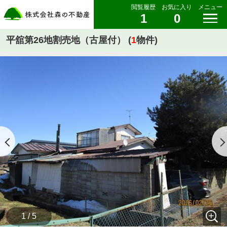
閲覧履歴
お気に入り
メニュー
1
0
平舘第26地割売地（古屋付） (
1
物件)
1 / 5