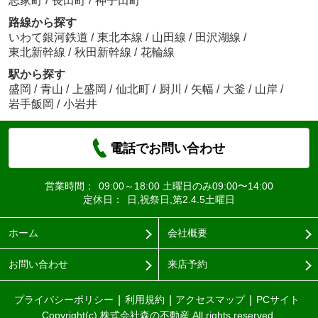
志家町
/
長田町
/
神子田町
路線から探す
いわて銀河鉄道
/
東北本線
/
山田線
/
田沢湖線
/
東北新幹線
/
秋田新幹線
/
花輪線
駅から探す
盛岡
/
青山
/
上盛岡
/
仙北町
/
厨川
/
矢幅
/
大釜
/
山岸
/
岩手飯岡
/
小岩井
電話でお問い合わせ
営業時間：
09:00～18:00 土曜日のみ09:00〜14:00
定休日：
日,祝祭日,第2.4.5土曜日
ホーム
会社概要
お問い合わせ
来店予約
プライバシーポリシー
利用規約
アクセスマップ
PCサイト
Copyright(c) 株式会社森の不動産 All rights reserved.