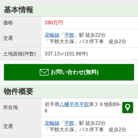
基本情報
価格
280万円
花輪線
「
平館
」駅 徒歩22分
交通
「平館大久保」バス停下車 徒歩2分
土地面積(坪数)
337.13㎡(101.98坪)
お問い合わせ(無料)
物件概要
岩手県
八幡平市
平舘
第２６地割69-
所在地
6
花輪線
「
平館
」駅 徒歩22分
交通
「平館大久保」バス停下車 徒歩2分