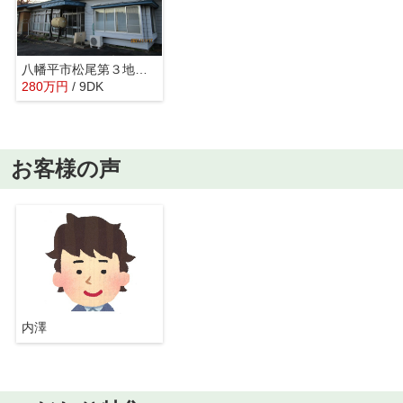
八幡平市松尾第３地割中古住宅
280
万
円
/ 9DK
お客様の声
内澤