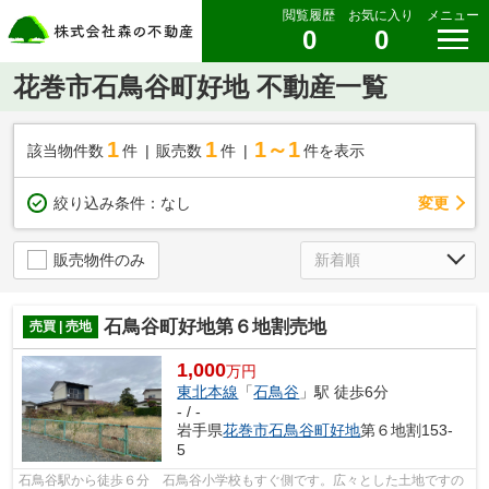
閲覧履歴
お気に入り
メニュー
0
0
花巻市石鳥谷町好地 不動産一覧
1
1
1～1
該当物件数
件
販売数
件
件を表示
変更
絞り込み条件：
なし
販売物件のみ
石鳥谷町好地第６地割売地
売買 | 売地
1,000
万円
東北本線
「
石鳥谷
」駅 徒歩6分
- / -
岩手県
花巻市
石鳥谷町好地
第６地割153-
5
石鳥谷駅から徒歩６分 石鳥谷小学校もすぐ側です。広々とした土地ですの