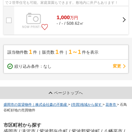
で２世帯住宅も可能。家庭菜園もできます。敷地内に井戸もあります！
1,000
万
円
- / - / 508.62㎡
1
1
1～1
該当物件数
件
販売数
件
件を表示
変更
絞り込み条件：
なし
ページトップへ
盛岡市の賃貸物件｜株式会社森の不動産
>
(売買)地域から探す
>
花巻市
>
石鳥
谷町好地の売買物件
市区町村から探す
盛岡市
/
滝沢市
/
紫波郡矢巾町
/
紫波郡紫波町
/
八幡平市
/