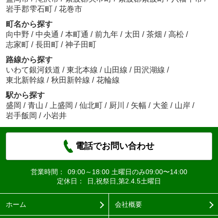
岩手郡雫石町
/
花巻市
町名から探す
向中野
/
中央通
/
本町通
/
前九年
/
太田
/
茶畑
/
高松
/
志家町
/
長田町
/
神子田町
路線から探す
いわて銀河鉄道
/
東北本線
/
山田線
/
田沢湖線
/
東北新幹線
/
秋田新幹線
/
花輪線
駅から探す
盛岡
/
青山
/
上盛岡
/
仙北町
/
厨川
/
矢幅
/
大釜
/
山岸
/
岩手飯岡
/
小岩井
電話でお問い合わせ
営業時間：
09:00～18:00 土曜日のみ09:00〜14:00
定休日：
日,祝祭日,第2.4.5土曜日
ホーム
会社概要