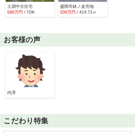
土淵中古住宅
盛岡市鉢ノ皮売地
580
万
円
/ 7DK
200
万
円
/ 419.72㎡
お客様の声
内澤
こだわり特集