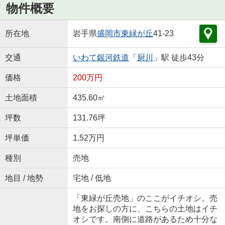
物件概要
所在地
岩手県
盛岡市
東緑が丘
41-23
交通
いわて銀河鉄道
「
厨川
」駅 徒歩43分
価格
200万円
土地面積
435.60㎡
坪数
131.76坪
坪単価
1.52万円
種別
売地
地目 / 地勢
宅地 / 低地
「東緑が丘売地」のここがイチオシ。売
地をお探しの方に、こちらの土地はイチ
オシです。南側に道路があるため十分な