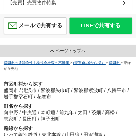
【売買】売買物件特集
メールで共有する
LINEで共有する
ページトップへ
盛岡市の賃貸物件｜株式会社森の不動産
>
(売買)地域から探す
>
盛岡市
>
東緑
が丘売地
市区町村から探す
盛岡市
/
滝沢市
/
紫波郡矢巾町
/
紫波郡紫波町
/
八幡平市
/
岩手郡雫石町
/
花巻市
町名から探す
向中野
/
中央通
/
本町通
/
前九年
/
太田
/
茶畑
/
高松
/
志家町
/
長田町
/
神子田町
路線から探す
いわて銀河鉄道
/
東北本線
/
山田線
/
田沢湖線
/