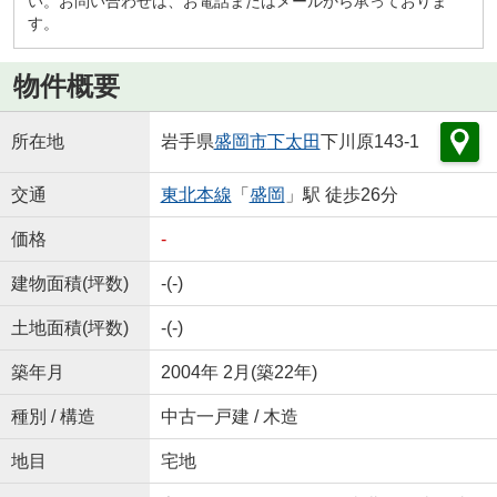
い。お問い合わせは、お電話またはメールから承っておりま
す。
物件概要
所在地
岩手県
盛岡市
下太田
下川原143-1
交通
東北本線
「
盛岡
」駅 徒歩26分
価格
-
建物面積(坪数)
-(-)
土地面積(坪数)
-(-)
築年月
2004年 2月(築22年)
種別 / 構造
中古一戸建 / 木造
地目
宅地