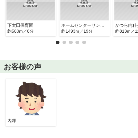
下太田保育園
ホームセンターサンデー 盛岡本宮店
かつら内科
約580m／8分
約1493m／19分
約813m／1
お客様の声
内澤