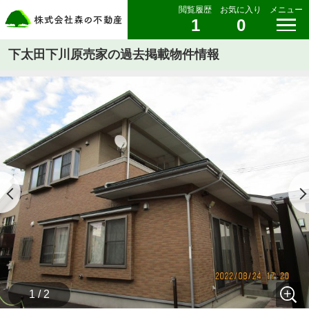
閲覧履歴
お気に入り
メニュー
1
0
下太田下川原売家の過去掲載物件情報
1 / 2