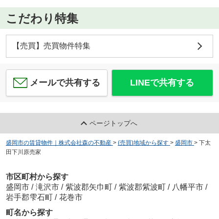
こだわり特集
【売買】売買物件特集
メールで共有する
LINEで共有する
ページトップへ
盛岡市の賃貸物件｜株式会社森の不動産
>
(売買)地域から探す
>
盛岡市
>
下太
田下川原売家
市区町村から探す
盛岡市
/
滝沢市
/
紫波郡矢巾町
/
紫波郡紫波町
/
八幡平市
/
岩手郡雫石町
/
花巻市
町名から探す