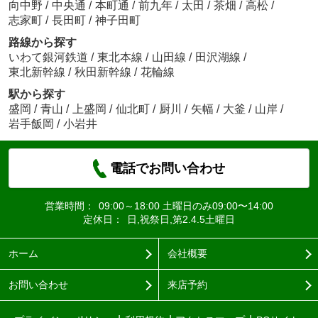
向中野
/
中央通
/
本町通
/
前九年
/
太田
/
茶畑
/
高松
/
志家町
/
長田町
/
神子田町
路線から探す
いわて銀河鉄道
/
東北本線
/
山田線
/
田沢湖線
/
東北新幹線
/
秋田新幹線
/
花輪線
駅から探す
盛岡
/
青山
/
上盛岡
/
仙北町
/
厨川
/
矢幅
/
大釜
/
山岸
/
岩手飯岡
/
小岩井
電話でお問い合わせ
営業時間：
09:00～18:00 土曜日のみ09:00〜14:00
定休日：
日,祝祭日,第2.4.5土曜日
ホーム
会社概要
お問い合わせ
来店予約