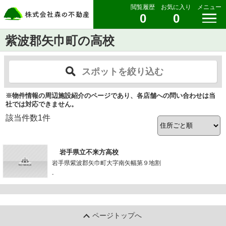
閲覧履歴
お気に入り
メニュー
0
0
紫波郡矢巾町の高校
スポットを絞り込む
※物件情報の周辺施設紹介のページであり、各店舗への問い合わせは当
社では対応できません。
該当件数
1
件
岩手県立不来方高校
岩手県紫波郡矢巾町大字南矢幅第９地割
-
ページトップへ