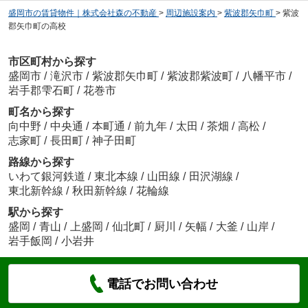
盛岡市の賃貸物件｜株式会社森の不動産
>
周辺施設案内
>
紫波郡矢巾町
>
紫波
郡矢巾町の高校
市区町村から探す
盛岡市
/
滝沢市
/
紫波郡矢巾町
/
紫波郡紫波町
/
八幡平市
/
岩手郡雫石町
/
花巻市
町名から探す
向中野
/
中央通
/
本町通
/
前九年
/
太田
/
茶畑
/
高松
/
志家町
/
長田町
/
神子田町
路線から探す
いわて銀河鉄道
/
東北本線
/
山田線
/
田沢湖線
/
東北新幹線
/
秋田新幹線
/
花輪線
駅から探す
盛岡
/
青山
/
上盛岡
/
仙北町
/
厨川
/
矢幅
/
大釜
/
山岸
/
岩手飯岡
/
小岩井
電話でお問い合わせ