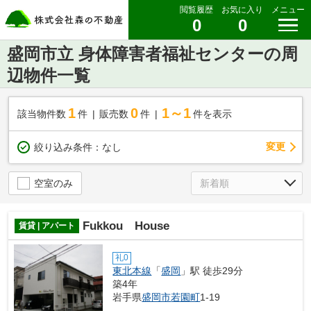
閲覧履歴
お気に入り
メニュー
0
0
盛岡市立 身体障害者福祉センターの周
辺物件一覧
1
0
1～1
該当物件数
件
販売数
件
件を表示
変更
絞り込み条件：
なし
空室のみ
Fukkou House
賃貸 | アパート
礼0
東北本線
「
盛岡
」駅 徒歩29分
築4年
岩手県
盛岡市
若園町
1-19