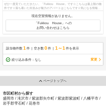
ぜひ一度見ていただきたい、「Fukkou House」です☆こちらは最上階の物
件です☆落ち着いた街並みが魅力のアパートはこちらです☆気になる情報を
見つけたら、まずはお電話019-606-0555か...
現在空室情報がありません。
「Fukkou House」への
お問い合わせはこちら
1
0
1～1
該当物件数
件
空き数
件
件を表示
変更
絞り込み条件：
なし
ページトップへ
市区町村から探す
盛岡市
/
滝沢市
/
紫波郡矢巾町
/
紫波郡紫波町
/
八幡平市
/
岩手郡雫石町
/
花巻市