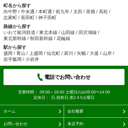
町名から探す
向中野
/
中央通
/
本町通
/
前九年
/
太田
/
茶畑
/
高松
/
志家町
/
長田町
/
神子田町
路線から探す
いわて銀河鉄道
/
東北本線
/
山田線
/
田沢湖線
/
東北新幹線
/
秋田新幹線
/
花輪線
駅から探す
盛岡
/
青山
/
上盛岡
/
仙北町
/
厨川
/
矢幅
/
大釜
/
山岸
/
岩手飯岡
/
小岩井
電話でお問い合わせ
営業時間：
09:00～18:00 土曜日のみ09:00〜14:00
定休日：
日,祝祭日,第2.4.5土曜日
ホーム
会社概要
お問い合わせ
来店予約