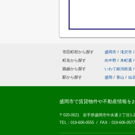
市区町村から探す
盛岡市
/
滝沢市
/
町名から探す
向中野
/
本町通
/
路線から探す
いわて銀河鉄道
/
駅から探す
盛岡
/
青山
/
仙
盛岡市で賃貸物件や不動産情報を
〒020-0021 岩手県盛岡市中央通２丁目1-
TEL：019-606-0555 / FAX：019-606-0577