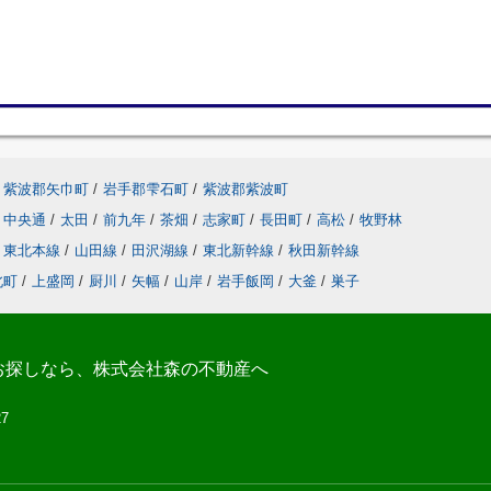
紫波郡矢巾町
/
岩手郡雫石町
/
紫波郡紫波町
中央通
/
太田
/
前九年
/
茶畑
/
志家町
/
長田町
/
高松
/
牧野林
東北本線
/
山田線
/
田沢湖線
/
東北新幹線
/
秋田新幹線
北町
/
上盛岡
/
厨川
/
矢幅
/
山岸
/
岩手飯岡
/
大釜
/
巣子
お探しなら、株式会社森の不動産へ
27