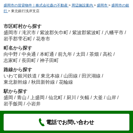
盛岡市の賃貸物件｜株式会社森の不動産
>
周辺施設案内
>
盛岡市
>
盛岡市の銀
行
>
東北銀行浅岸支店
市区町村から探す
盛岡市
/
滝沢市
/
紫波郡矢巾町
/
紫波郡紫波町
/
八幡平市
/
岩手郡雫石町
/
花巻市
町名から探す
向中野
/
中央通
/
本町通
/
前九年
/
太田
/
茶畑
/
高松
/
志家町
/
長田町
/
神子田町
路線から探す
いわて銀河鉄道
/
東北本線
/
山田線
/
田沢湖線
/
東北新幹線
/
秋田新幹線
/
花輪線
駅から探す
盛岡
/
青山
/
上盛岡
/
仙北町
/
厨川
/
矢幅
/
大釜
/
山岸
/
岩手飯岡
/
小岩井
電話でお問い合わせ