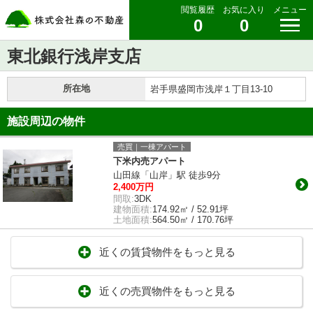
閲覧履歴
お気に入り
メニュー
0
0
東北銀行浅岸支店
所在地
岩手県盛岡市浅岸１丁目13-10
施設周辺の物件
売買｜一棟アパート
下米内売アパート
山田線「山岸」駅 徒歩9分
2,400万円
間取:
3DK
建物面積:
174.92㎡ / 52.91坪
土地面積:
564.50㎡ / 170.76坪
近くの賃貸物件をもっと見る
近くの売買物件をもっと見る