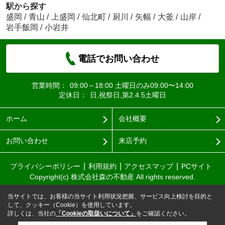
駅から探す
盛岡
/
青山
/
上盛岡
/
仙北町
/
厨川
/
矢幅
/
大釜
/
山岸
/
岩手飯岡
/
小岩井
電話でお問い合わせ
営業時間：
09:00～18:00 土曜日のみ09:00〜14:00
定休日：
日,祝祭日,第2.4.5土曜日
ホーム
会社概要
お問い合わせ
来店予約
プライバシーポリシー
利用規約
アクセスマップ
PCサイト
Copyright(c) 株式会社森の不動産 All rights reserved.
当サイトでは、お客様の当サイト利用状況把握、サービス向上検討を目的と
して、クッキー（Cookie）を使用しています。
詳しくは、当社の
「Cookieの取扱いについて」
をご確認ください。