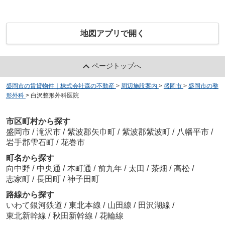
地図アプリで開く
ページトップへ
盛岡市の賃貸物件｜株式会社森の不動産
>
周辺施設案内
>
盛岡市
>
盛岡市の整
形外科
>
白沢整形外科医院
市区町村から探す
盛岡市
/
滝沢市
/
紫波郡矢巾町
/
紫波郡紫波町
/
八幡平市
/
岩手郡雫石町
/
花巻市
町名から探す
向中野
/
中央通
/
本町通
/
前九年
/
太田
/
茶畑
/
高松
/
志家町
/
長田町
/
神子田町
路線から探す
いわて銀河鉄道
/
東北本線
/
山田線
/
田沢湖線
/
東北新幹線
/
秋田新幹線
/
花輪線