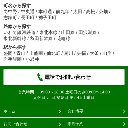
町名から探す
向中野
/
中央通
/
本町通
/
前九年
/
太田
/
高松
/
茶畑
/
志家町
/
長田町
/
神子田町
路線から探す
いわて銀河鉄道
/
東北本線
/
山田線
/
田沢湖線
/
東北新幹線
/
秋田新幹線
/
花輪線
駅から探す
盛岡
/
青山
/
上盛岡
/
仙北町
/
厨川
/
矢幅
/
大釜
/
山岸
/
岩手飯岡
/
小岩井
電話でお問い合わせ
営業時間：
09:00～18:00 土曜日のみ09:00〜14:00
定休日：
日,祝祭日,第2.4.5土曜日
ホーム
会社概要
お問い合わせ
来店予約