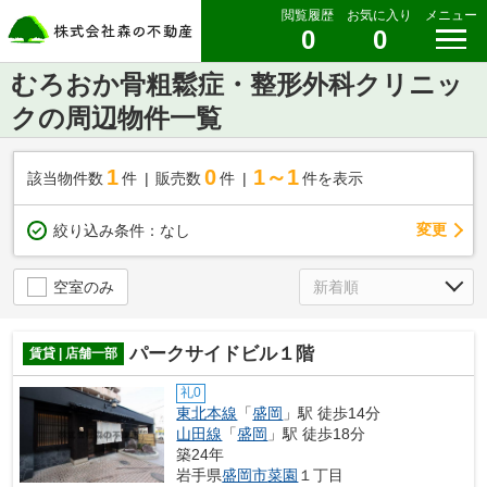
閲覧履歴
お気に入り
メニュー
0
0
むろおか骨粗鬆症・整形外科クリニッ
クの周辺物件一覧
1
0
1～1
該当物件数
件
販売数
件
件を表示
変更
絞り込み条件：
なし
空室のみ
パークサイドビル１階
賃貸 | 店舗一部
礼0
東北本線
「
盛岡
」駅 徒歩14分
山田線
「
盛岡
」駅 徒歩18分
築24年
岩手県
盛岡市
菜園
１丁目