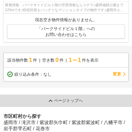
新着情報：パークサイドビル１階の空室情報ならコチラ♪盛岡城跡公園まで
225mです♪防犯対策もバッチリなマンションタイプの物件です♪盛岡市エリ
アの物件情報を森の不動産と森の不動産は...
現在空き物件情報がありません。
「パークサイドビル１階」への
お問い合わせはこちら
1
0
1～1
該当物件数
件
空き数
件
件を表示
変更
絞り込み条件：
なし
ページトップへ
市区町村から探す
盛岡市
/
滝沢市
/
紫波郡矢巾町
/
紫波郡紫波町
/
八幡平市
/
岩手郡雫石町
/
花巻市