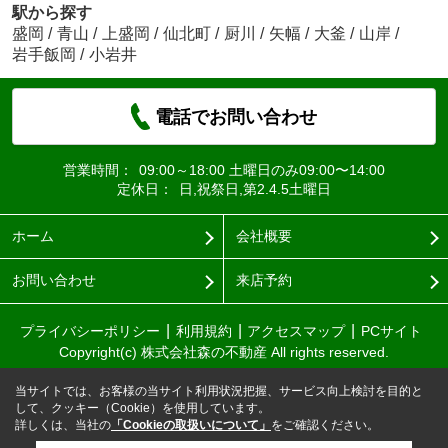
駅から探す
盛岡
/
青山
/
上盛岡
/
仙北町
/
厨川
/
矢幅
/
大釜
/
山岸
/
岩手飯岡
/
小岩井
電話でお問い合わせ
営業時間：
09:00～18:00 土曜日のみ09:00〜14:00
定休日：
日,祝祭日,第2.4.5土曜日
ホーム
会社概要
お問い合わせ
来店予約
プライバシーポリシー
利用規約
アクセスマップ
PCサイト
Copyright(c) 株式会社森の不動産 All rights reserved.
当サイトでは、お客様の当サイト利用状況把握、サービス向上検討を目的と
して、クッキー（Cookie）を使用しています。
詳しくは、当社の
「Cookieの取扱いについて」
をご確認ください。