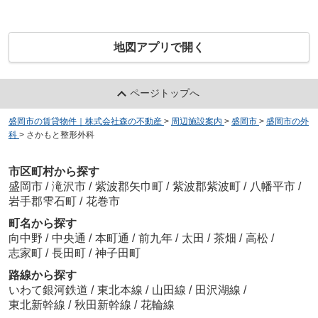
地図アプリで開く
ページトップへ
盛岡市の賃貸物件｜株式会社森の不動産
>
周辺施設案内
>
盛岡市
>
盛岡市の外
科
>
さかもと整形外科
市区町村から探す
盛岡市
/
滝沢市
/
紫波郡矢巾町
/
紫波郡紫波町
/
八幡平市
/
岩手郡雫石町
/
花巻市
町名から探す
向中野
/
中央通
/
本町通
/
前九年
/
太田
/
茶畑
/
高松
/
志家町
/
長田町
/
神子田町
路線から探す
いわて銀河鉄道
/
東北本線
/
山田線
/
田沢湖線
/
東北新幹線
/
秋田新幹線
/
花輪線