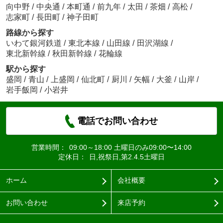
向中野
/
中央通
/
本町通
/
前九年
/
太田
/
茶畑
/
高松
/
志家町
/
長田町
/
神子田町
路線から探す
いわて銀河鉄道
/
東北本線
/
山田線
/
田沢湖線
/
東北新幹線
/
秋田新幹線
/
花輪線
駅から探す
盛岡
/
青山
/
上盛岡
/
仙北町
/
厨川
/
矢幅
/
大釜
/
山岸
/
岩手飯岡
/
小岩井
電話でお問い合わせ
営業時間：
09:00～18:00 土曜日のみ09:00〜14:00
定休日：
日,祝祭日,第2.4.5土曜日
ホーム
会社概要
お問い合わせ
来店予約