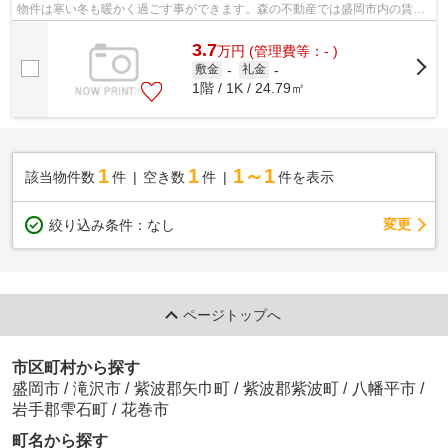
物件は寒い冬も暖かく過ごす事ができます。森の不動産では盛岡市内の賃貸
情報を多数ご紹介しております。mori-...
3.7
万
円
(管理費等：- )
敷金
-
礼金
-
1階 / 1K / 24.79㎡
1
1
1～1
該当物件数
件
空き数
件
件を表示
変更
絞り込み条件：
なし
ページトップへ
市区町村から探す
盛岡市
/
滝沢市
/
紫波郡矢巾町
/
紫波郡紫波町
/
八幡平市
/
岩手郡雫石町
/
花巻市
町名から探す