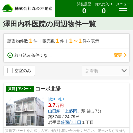
閲覧履歴
お気に入り
メニュー
0
0
澤田内科医院の周辺物件一覧
1
1
1～1
該当物件数
件
販売数
件
件を表示
変更
絞り込み条件：
なし
空室のみ
コーポ北陽
賃貸 | アパート
敷0
礼0
3.7
万円
山田線
「
上盛岡
」駅 徒歩7分
築37年 / 24.79㎡
岩手県
盛岡市
上田
１丁目
賃貸アパートをお探しの方、ぜひお問い合わせください。陽当たりが良好な