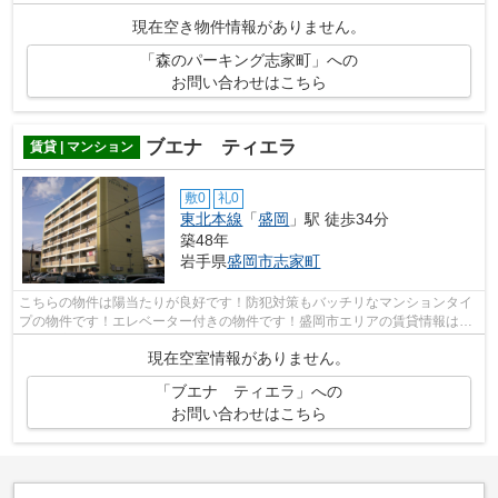
現在空き物件情報がありません。
「森のパーキング志家町」への
お問い合わせはこちら
ブエナ ティエラ
賃貸 | マンション
敷0
礼0
東北本線
「
盛岡
」駅 徒歩34分
築48年
岩手県
盛岡市
志家町
こちらの物件は陽当たりが良好です！防犯対策もバッチリなマンションタイ
プの物件です！エレベーター付きの物件です！盛岡市エリアの賃貸情報は森
の不動産にお問い合わせください！ご...
現在空室情報がありません。
「ブエナ ティエラ」への
お問い合わせはこちら