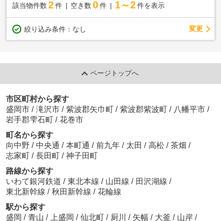
2
0
1～2
該当物件数
件
空き数
件
件を表示
変更
絞り込み条件：
なし
ページトップへ
市区町村から探す
盛岡市
/
滝沢市
/
紫波郡矢巾町
/
紫波郡紫波町
/
八幡平市
/
岩手郡雫石町
/
花巻市
町名から探す
向中野
/
中央通
/
本町通
/
前九年
/
太田
/
高松
/
茶畑
/
志家町
/
長田町
/
神子田町
路線から探す
いわて銀河鉄道
/
東北本線
/
山田線
/
田沢湖線
/
東北新幹線
/
秋田新幹線
/
花輪線
駅から探す
盛岡
/
青山
/
上盛岡
/
仙北町
/
厨川
/
矢幅
/
大釜
/
山岸
/