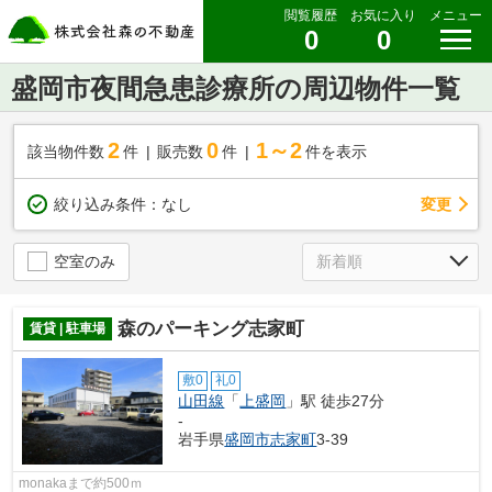
閲覧履歴
お気に入り
メニュー
0
0
盛岡市夜間急患診療所の周辺物件一覧
2
0
1～2
該当物件数
件
販売数
件
件を表示
変更
絞り込み条件：
なし
空室のみ
森のパーキング志家町
賃貸 | 駐車場
敷0
礼0
山田線
「
上盛岡
」駅 徒歩27分
-
岩手県
盛岡市
志家町
3-39
monakaまで約500ｍ