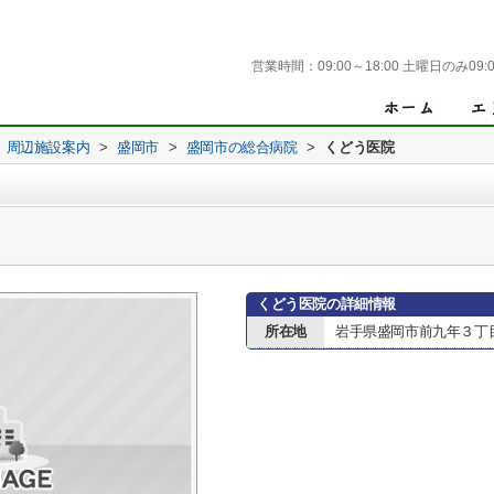
営業時間：
09:00～18:00 土曜日のみ09:0
周辺施設案内
>
盛岡市
>
盛岡市の総合病院
>
くどう医院
くどう医院の詳細情報
所在地
岩手県盛岡市前九年３丁目1