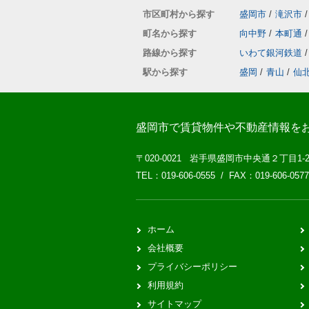
市区町村から探す
盛岡市
/
滝沢市
/
町名から探す
向中野
/
本町通
/
路線から探す
いわて銀河鉄道
/
駅から探す
盛岡
/
青山
/
仙
盛岡市で賃貸物件や不動産情報を
〒020-0021 岩手県盛岡市中央通２丁目1-
TEL：019-606-0555 / FAX：019-606-0577
ホーム
会社概要
プライバシーポリシー
利用規約
サイトマップ