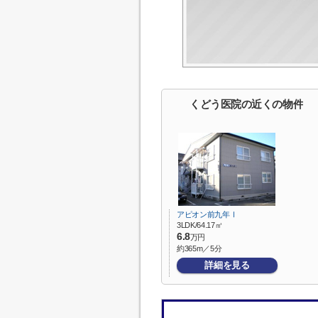
くどう医院の近くの物件
アピオン前九年Ⅰ
3LDK/64.17㎡
6.8
万円
約365m／5分
詳細を見る