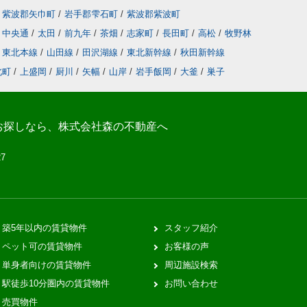
紫波郡矢巾町
/
岩手郡雫石町
/
紫波郡紫波町
中央通
/
太田
/
前九年
/
茶畑
/
志家町
/
長田町
/
高松
/
牧野林
東北本線
/
山田線
/
田沢湖線
/
東北新幹線
/
秋田新幹線
北町
/
上盛岡
/
厨川
/
矢幅
/
山岸
/
岩手飯岡
/
大釜
/
巣子
お探しなら、株式会社森の不動産へ
27
築5年以内の賃貸物件
スタッフ紹介
ペット可の賃貸物件
お客様の声
単身者向けの賃貸物件
周辺施設検索
駅徒歩10分圏内の賃貸物件
お問い合わせ
売買物件