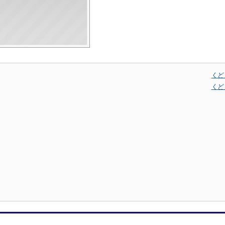
くど
くど