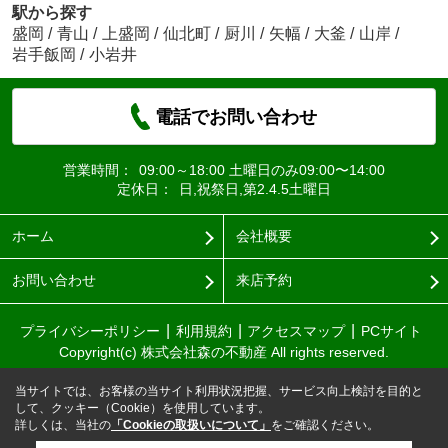
駅から探す
盛岡
/
青山
/
上盛岡
/
仙北町
/
厨川
/
矢幅
/
大釜
/
山岸
/
岩手飯岡
/
小岩井
電話でお問い合わせ
営業時間：
09:00～18:00 土曜日のみ09:00〜14:00
定休日：
日,祝祭日,第2.4.5土曜日
ホーム
会社概要
お問い合わせ
来店予約
プライバシーポリシー
利用規約
アクセスマップ
PCサイト
Copyright(c) 株式会社森の不動産 All rights reserved.
当サイトでは、お客様の当サイト利用状況把握、サービス向上検討を目的と
して、クッキー（Cookie）を使用しています。
詳しくは、当社の
「Cookieの取扱いについて」
をご確認ください。