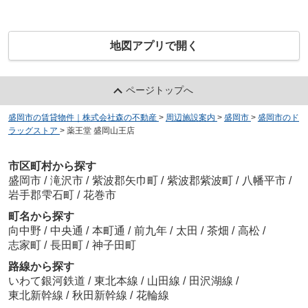
地図アプリで開く
ページトップへ
盛岡市の賃貸物件｜株式会社森の不動産
>
周辺施設案内
>
盛岡市
>
盛岡市のド
ラッグストア
>
薬王堂 盛岡山王店
市区町村から探す
盛岡市
/
滝沢市
/
紫波郡矢巾町
/
紫波郡紫波町
/
八幡平市
/
岩手郡雫石町
/
花巻市
町名から探す
向中野
/
中央通
/
本町通
/
前九年
/
太田
/
茶畑
/
高松
/
志家町
/
長田町
/
神子田町
路線から探す
いわて銀河鉄道
/
東北本線
/
山田線
/
田沢湖線
/
東北新幹線
/
秋田新幹線
/
花輪線