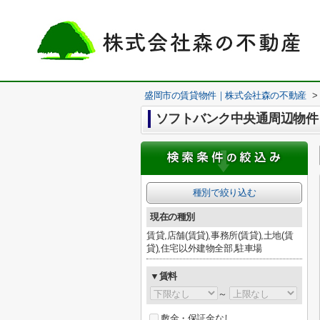
盛岡市の賃貸物件｜株式会社森の不動産
>
ソフトバンク中央通周辺物件
種別で絞り込む
現在の種別
賃貸,店舗(賃貸),事務所(賃貸),土地(賃
貸),住宅以外建物全部,駐車場
▼賃料
～
敷金・保証金なし