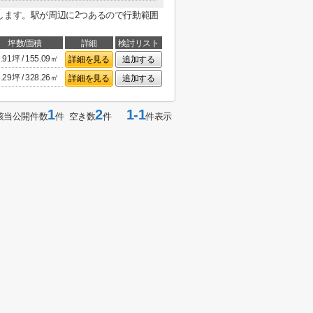
します。駅が周辺に2つあるので行動範囲
坪数/面積
詳細
検討リスト
.91坪 / 155.09㎡
詳細を見る
追加する
.29坪 / 328.26㎡
詳細を見る
追加する
1
2
1-1
該当公開件数
件 空き数
件
件表示