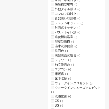
(-)
洗濯機置場有
(-)
外観タイル張り
(-)
コンロ２口以上
(-)
食器洗い乾燥機
(-)
システムキッチン
(-)
対面式キッチン
(-)
バス・トイレ別
(-)
追焚機能浴室
(-)
浴室乾燥機
(-)
温水洗浄便座
(-)
洗面台
(-)
洗髪洗面化粧台
(-)
シャワー
(-)
独立洗面台
(-)
エアコン
(-)
床暖房
(-)
床下収納
(-)
ウォークインクロゼット
(-)
ウォークインシューズクロゼット
(-)
収納豊富
(-)
CS
(-)
BS
(-)