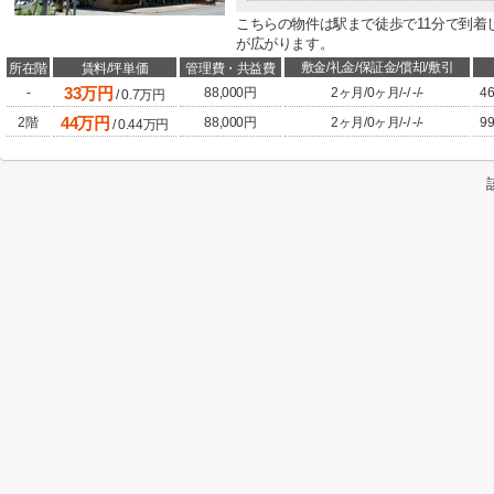
こちらの物件は駅まで徒歩で11分で到着
が広がります。
敷金/礼金/保証金/償却/敷引
所在階
賃料/坪単価
管理費・共益費
33
万円
-
88,000円
2ヶ月
/
0ヶ月
/
-
/
-
/
-
46
/
0.7
万円
44
万円
2階
88,000円
2ヶ月
/
0ヶ月
/
-
/
-
/
-
99
/
0.44
万円