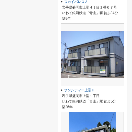
スカイパレスＡ
岩手県盛岡市上堂４丁目１番６７号
いわて銀河鉄道「青山」駅 徒歩14分
築9年
サンシティー上堂Ⅲ
岩手県盛岡市上堂１丁目
いわて銀河鉄道「青山」駅 徒歩5分
築26年