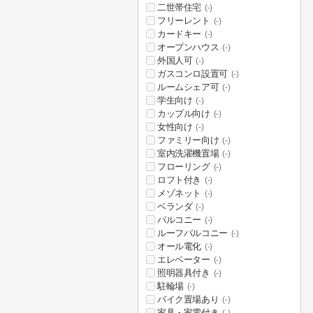
二世帯住宅
(-)
フリーレント
(-)
カードキー
(-)
オープンハウス
(-)
外国人可
(-)
ガスコンロ設置可
(-)
ルームシェア可
(-)
学生向け
(-)
カップル向け
(-)
女性向け
(-)
ファミリー向け
(-)
室内洗濯機置場
(-)
フローリング
(-)
ロフト付き
(-)
メゾネット
(-)
ベランダ
(-)
バルコニー
(-)
ルーフバルコニー
(-)
オール電化
(-)
エレベーター
(-)
照明器具付き
(-)
駐輪場
(-)
バイク置場あり
(-)
家具・家電付き