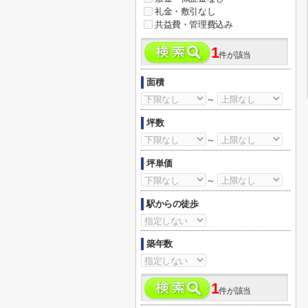
礼金・敷引なし
共益費・管理費込み
1
件が該当
面積
～
坪数
～
坪単価
～
駅からの徒歩
築年数
1
件が該当