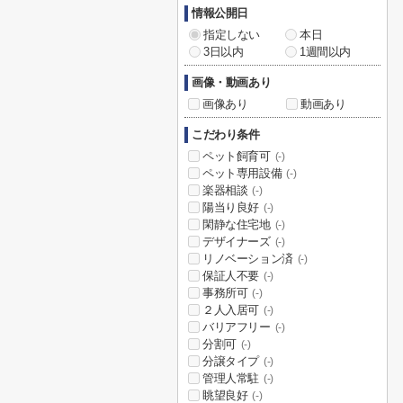
情報公開日
指定しない
本日
3日以内
1週間以内
画像・動画あり
画像あり
動画あり
こだわり条件
ペット飼育可
(-)
ペット専用設備
(-)
楽器相談
(-)
陽当り良好
(-)
閑静な住宅地
(-)
デザイナーズ
(-)
リノベーション済
(-)
保証人不要
(-)
事務所可
(-)
２人入居可
(-)
バリアフリー
(-)
分割可
(-)
分譲タイプ
(-)
管理人常駐
(-)
眺望良好
(-)