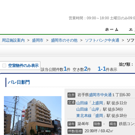
営業時間：
09:00～18:00 土曜日のみ09:0
周辺施設案内
>
盛岡市
>
盛岡市のその他
>
ソフトバンク中央通
>
ソフ
並び順：
空室物件のみ表示
1
2
1-1
該当公開件数
件 空き数
件
件表示
パレ日影門
岩手県
盛岡市
中央通
１丁目6-30
住所
交通
山田線
「
上盛岡
」駅 徒歩11分
山田線
「
山岸
」駅 徒歩34分
東北本線
「
盛岡
」駅 徒歩18分
築46年
-
鉄筋コン
築年
階数
構造
20.99坪 / 69.42㎡
坪数/面積