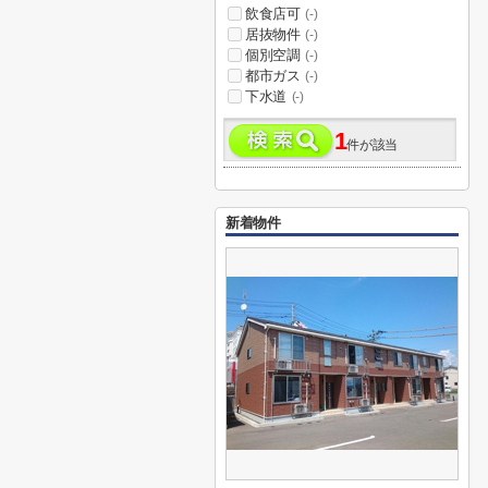
飲食店可
(-)
居抜物件
(-)
個別空調
(-)
都市ガス
(-)
下水道
(-)
1
件が該当
新着物件