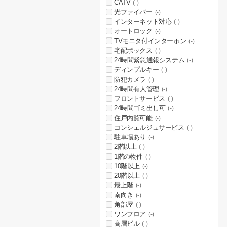
CATV
(-)
光ファイバー
(-)
インターネット対応
(-)
オートロック
(-)
TVモニタ付インターホン
(-)
宅配ボックス
(-)
24時間緊急通報システム
(-)
ディンプルキー
(-)
防犯カメラ
(-)
24時間有人管理
(-)
フロントサービス
(-)
24時間ゴミ出し可
(-)
住戸内覧可能
(-)
コンシェルジュサービス
(-)
駐車場あり
(-)
2階以上
(-)
1階の物件
(-)
10階以上
(-)
20階以上
(-)
最上階
(-)
南向き
(-)
角部屋
(-)
ワンフロア
(-)
高層ビル
(-)