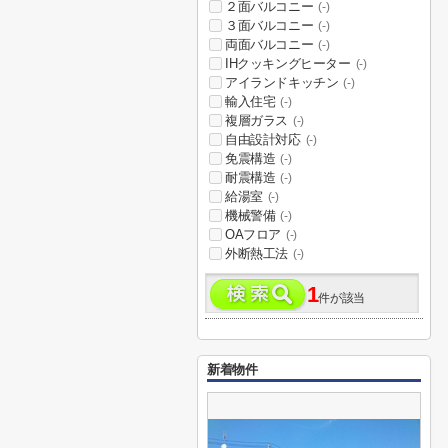
２面バルコニー
(-)
３面バルコニー
(-)
両面バルコニー
(-)
IHクッキングヒーター
(-)
アイランドキッチン
(-)
輸入住宅
(-)
複層ガラス
(-)
自由設計対応
(-)
免震構造
(-)
耐震構造
(-)
給湯室
(-)
機械警備
(-)
OAフロア
(-)
外断熱工法
(-)
1
件が該当
新着物件