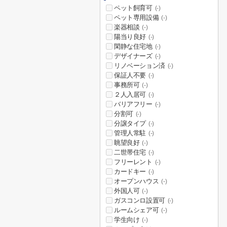
ペット飼育可
(-)
ペット専用設備
(-)
楽器相談
(-)
陽当り良好
(-)
閑静な住宅地
(-)
デザイナーズ
(-)
リノベーション済
(-)
保証人不要
(-)
事務所可
(-)
２人入居可
(-)
バリアフリー
(-)
分割可
(-)
分譲タイプ
(-)
管理人常駐
(-)
眺望良好
(-)
二世帯住宅
(-)
フリーレント
(-)
カードキー
(-)
オープンハウス
(-)
外国人可
(-)
ガスコンロ設置可
(-)
ルームシェア可
(-)
学生向け
(-)