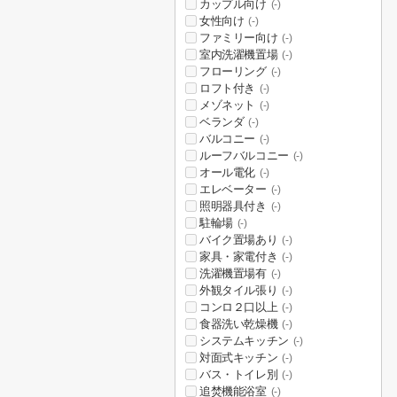
カップル向け
(-)
女性向け
(-)
ファミリー向け
(-)
室内洗濯機置場
(-)
フローリング
(-)
ロフト付き
(-)
メゾネット
(-)
ベランダ
(-)
バルコニー
(-)
ルーフバルコニー
(-)
オール電化
(-)
エレベーター
(-)
照明器具付き
(-)
駐輪場
(-)
バイク置場あり
(-)
家具・家電付き
(-)
洗濯機置場有
(-)
外観タイル張り
(-)
コンロ２口以上
(-)
食器洗い乾燥機
(-)
システムキッチン
(-)
対面式キッチン
(-)
バス・トイレ別
(-)
追焚機能浴室
(-)