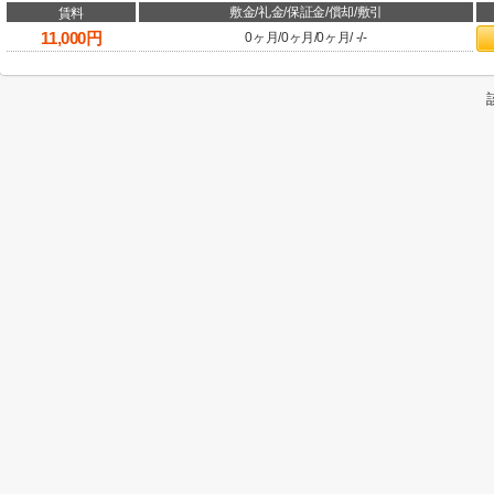
敷金/礼金/保証金/償却/敷引
賃料
11,000
円
0ヶ月
/
0ヶ月
/
0ヶ月
/
-
/
-