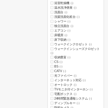
浴室乾燥機
(-)
温水洗浄便座
(-)
洗面台
(-)
洗髪洗面化粧台
(-)
シャワー
(-)
独立洗面台
(-)
エアコン
(-)
床暖房
(-)
床下収納
(-)
ウォークインクロゼット
(-)
ウォークインシューズクロゼット
(-)
収納豊富
(-)
CS
(-)
BS
(-)
CATV
(-)
光ファイバー
(-)
インターネット対応
(-)
オートロック
(-)
TVモニタ付インターホン
(-)
宅配ボックス
(-)
24時間緊急通報システム
(-)
ディンプルキー
(-)
防犯カメラ
(-)