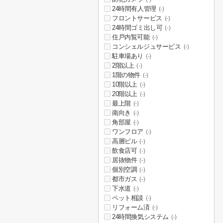
24時間有人管理
(-)
フロントサービス
(-)
24時間ゴミ出し可
(-)
住戸内覧可能
(-)
コンシェルジュサービス
(-)
駐車場あり
(-)
2階以上
(-)
1階の物件
(-)
10階以上
(-)
20階以上
(-)
最上階
(-)
南向き
(-)
角部屋
(-)
ワンフロア
(-)
高層ビル
(-)
飲食店可
(-)
居抜物件
(-)
個別空調
(-)
都市ガス
(-)
下水道
(-)
ペット相談
(-)
リフォーム済
(-)
24時間換気システム
(-)