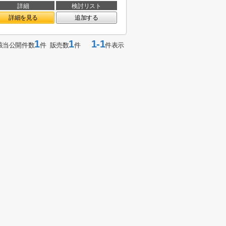
詳細
検討リスト
詳細を見る
追加する
1
1
1-1
該当公開件数
件 販売数
件
件表示