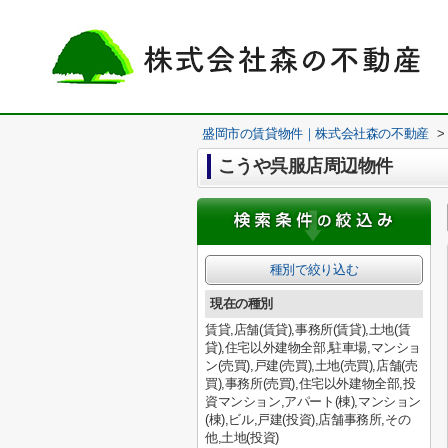
盛岡市の賃貸物件｜株式会社森の不動産
>
こうや呉服店周辺物件
種別で絞り込む
現在の種別
賃貸,店舗(賃貸),事務所(賃貸),土地(賃
貸),住宅以外建物全部,駐車場,マンショ
ン(売買),戸建(売買),土地(売買),店舗(売
買),事務所(売買),住宅以外建物全部,投
資マンション,アパート(棟),マンション
(棟),ビル,戸建(投資),店舗事務所,その
他,土地(投資)