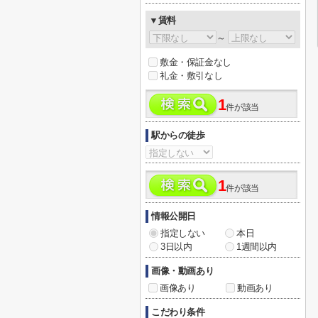
▼賃料
～
敷金・保証金なし
礼金・敷引なし
1
件が該当
駅からの徒歩
1
件が該当
情報公開日
指定しない
本日
3日以内
1週間以内
画像・動画あり
画像あり
動画あり
こだわり条件