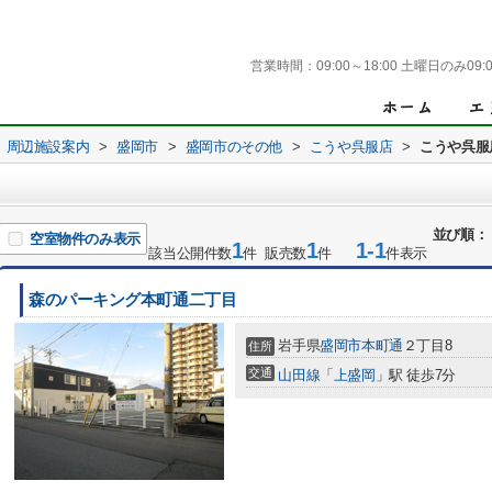
営業時間：
09:00～18:00 土曜日のみ09:0
周辺施設案内
>
盛岡市
>
盛岡市のその他
>
こうや呉服店
>
こうや呉服
並び順：
空室物件のみ表示
1
1
1-1
該当公開件数
件 販売数
件
件表示
森のパーキング本町通二丁目
岩手県
盛岡市
本町通
２丁目8
住所
交通
山田線
「
上盛岡
」駅 徒歩7分