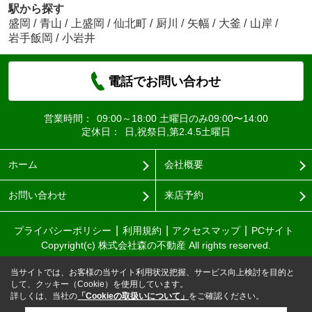
駅から探す
盛岡
/
青山
/
上盛岡
/
仙北町
/
厨川
/
矢幅
/
大釜
/
山岸
/
岩手飯岡
/
小岩井
電話でお問い合わせ
営業時間：
09:00～18:00 土曜日のみ09:00〜14:00
定休日：
日,祝祭日,第2.4.5土曜日
ホーム
会社概要
お問い合わせ
来店予約
プライバシーポリシー
利用規約
アクセスマップ
PCサイト
Copyright(c) 株式会社森の不動産 All rights reserved.
当サイトでは、お客様の当サイト利用状況把握、サービス向上検討を目的と
して、クッキー（Cookie）を使用しています。
詳しくは、当社の
「Cookieの取扱いについて」
をご確認ください。