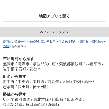
地図アプリで開く
ページトップへ
盛岡市の賃貸物件｜株式会社森の不動産
>
周辺施設案内
>
盛岡市
>
盛岡市のそ
の他
>
藤平青果店
市区町村から探す
盛岡市
/
滝沢市
/
紫波郡矢巾町
/
紫波郡紫波町
/
八幡平市
/
岩手郡雫石町
/
花巻市
町名から探す
向中野
/
中央通
/
本町通
/
前九年
/
太田
/
茶畑
/
高松
/
志家町
/
長田町
/
神子田町
路線から探す
いわて銀河鉄道
/
東北本線
/
山田線
/
田沢湖線
/
東北新幹線
/
秋田新幹線
/
花輪線