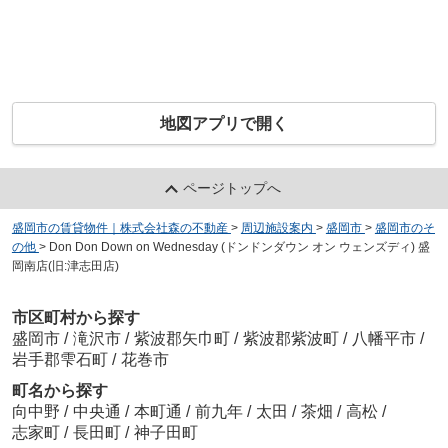
地図アプリで開く
ページトップへ
盛岡市の賃貸物件｜株式会社森の不動産
>
周辺施設案内
>
盛岡市
>
盛岡市のそ
の他
>
Don Don Down on Wednesday (ドンドンダウン オン ウェンズディ) 盛
岡南店(旧:津志田店)
市区町村から探す
盛岡市
/
滝沢市
/
紫波郡矢巾町
/
紫波郡紫波町
/
八幡平市
/
岩手郡雫石町
/
花巻市
町名から探す
向中野
/
中央通
/
本町通
/
前九年
/
太田
/
茶畑
/
高松
/
志家町
/
長田町
/
神子田町