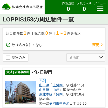
閲覧履歴
お気に入り
メニュー
0
0
LOPPIS153の周辺物件一覧
1
0
1～1
該当物件数
件
販売数
件
件を表示
変更
絞り込み条件：
なし
空室のみ
パレ日影門
賃貸 | 店舗事務所
礼0
山田線
「
上盛岡
」駅 徒歩11分
山田線
「
山岸
」駅 徒歩34分
東北本線
「
盛岡
」駅 徒歩18分
築46年
岩手県
盛岡市
中央通
１丁目6-30