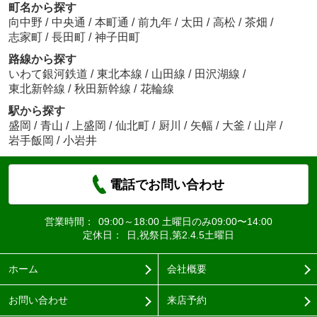
町名から探す
向中野
/
中央通
/
本町通
/
前九年
/
太田
/
高松
/
茶畑
/
志家町
/
長田町
/
神子田町
路線から探す
いわて銀河鉄道
/
東北本線
/
山田線
/
田沢湖線
/
東北新幹線
/
秋田新幹線
/
花輪線
駅から探す
盛岡
/
青山
/
上盛岡
/
仙北町
/
厨川
/
矢幅
/
大釜
/
山岸
/
岩手飯岡
/
小岩井
電話でお問い合わせ
営業時間：
09:00～18:00 土曜日のみ09:00〜14:00
定休日：
日,祝祭日,第2.4.5土曜日
ホーム
会社概要
お問い合わせ
来店予約