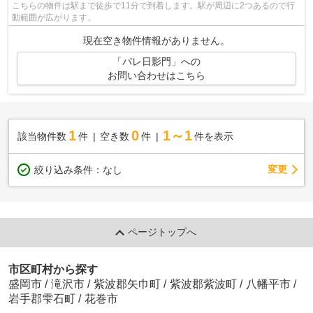
こちらの物件は駅まで徒歩で11分で到着します。駅が周辺に2つあるので行
動範囲が広がります。
現在空き物件情報がありません。
「パレ日影門」への
お問い合わせはこちら
1
0
1～1
該当物件数
件
空き数
件
件を表示
変更
絞り込み条件：
なし
ページトップへ
市区町村から探す
盛岡市
/
滝沢市
/
紫波郡矢巾町
/
紫波郡紫波町
/
八幡平市
/
岩手郡雫石町
/
花巻市