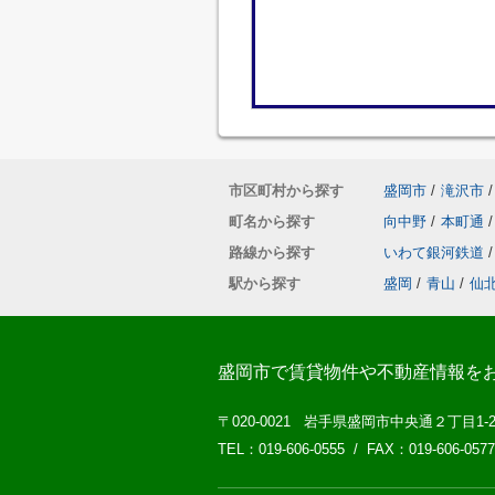
市区町村から探す
盛岡市
/
滝沢市
/
町名から探す
向中野
/
本町通
/
路線から探す
いわて銀河鉄道
/
駅から探す
盛岡
/
青山
/
仙
盛岡市で賃貸物件や不動産情報を
〒020-0021 岩手県盛岡市中央通２丁目1-
TEL：019-606-0555 / FAX：019-606-0577