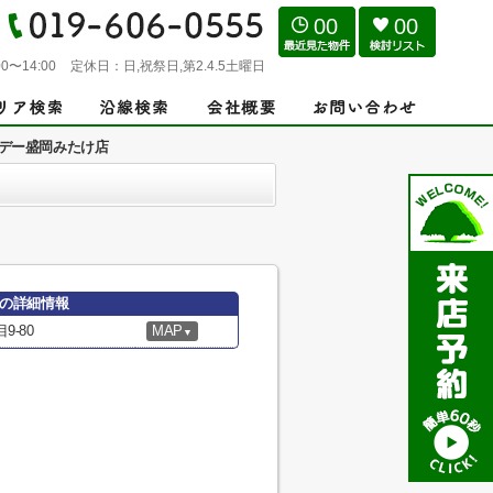
00
00
0〜14:00
定休日：
日,祝祭日,第2.4.5土曜日
デー盛岡みたけ店
の詳細情報
-80
MAP
▼