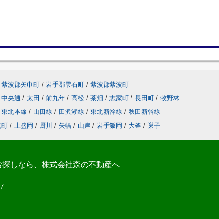
紫波郡矢巾町
/
岩手郡雫石町
/
紫波郡紫波町
中央通
/
太田
/
前九年
/
高松
/
茶畑
/
志家町
/
長田町
/
牧野林
東北本線
/
山田線
/
田沢湖線
/
東北新幹線
/
秋田新幹線
北町
/
上盛岡
/
厨川
/
矢幅
/
山岸
/
岩手飯岡
/
大釜
/
巣子
お探しなら、株式会社森の不動産へ
27