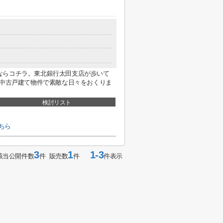
ならコチラ。東北銀行太田支店が歩いて
の中古戸建て物件で素敵な日々をおくりま
検討リスト
ちら
3
1
1-3
該当公開件数
件 販売数
件
件表示