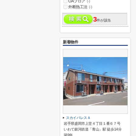
OAフロア
(-)
外断熱工法
(-)
3
件が該当
新着物件
スカイパレスＡ
岩手県盛岡市上堂４丁目１番６７号
いわて銀河鉄道「青山」駅 徒歩14分
築9年