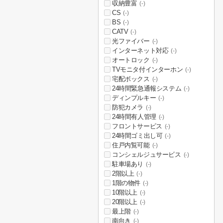
収納豊富
(-)
CS
(-)
BS
(-)
CATV
(-)
光ファイバー
(-)
インターネット対応
(-)
オートロック
(-)
TVモニタ付インターホン
(-)
宅配ボックス
(-)
24時間緊急通報システム
(-)
ディンプルキー
(-)
防犯カメラ
(-)
24時間有人管理
(-)
フロントサービス
(-)
24時間ゴミ出し可
(-)
住戸内覧可能
(-)
コンシェルジュサービス
(-)
駐車場あり
(-)
2階以上
(-)
1階の物件
(-)
10階以上
(-)
20階以上
(-)
最上階
(-)
南向き
(-)