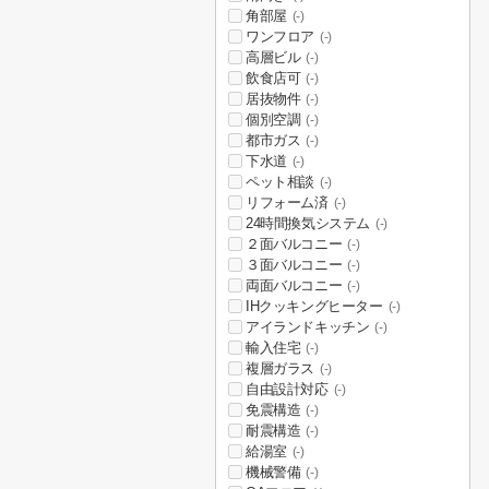
角部屋
(-)
ワンフロア
(-)
高層ビル
(-)
飲食店可
(-)
居抜物件
(-)
個別空調
(-)
都市ガス
(-)
下水道
(-)
ペット相談
(-)
リフォーム済
(-)
24時間換気システム
(-)
２面バルコニー
(-)
３面バルコニー
(-)
両面バルコニー
(-)
IHクッキングヒーター
(-)
アイランドキッチン
(-)
輸入住宅
(-)
複層ガラス
(-)
自由設計対応
(-)
免震構造
(-)
耐震構造
(-)
給湯室
(-)
機械警備
(-)