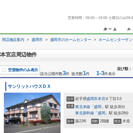
営業時間：
09:00～18:00 土曜日のみ09:0
周辺施設案内
>
盛岡市
>
盛岡市のホームセンター
>
ホームセンターサン
岡本宮店周辺物件
並び順：
空室物件のみ表示
3
1
1-3
該当公開件数
件 販売数
件
件表示
サンリットハウスＤＸ
岩手県
盛岡市
本宮
６丁目3-3
住所
交通
東北本線
「
盛岡
」駅 徒歩26分
東北新幹線
「
盛岡
」駅 徒歩28分
築22年
2階建
木造
築年
階数
構造