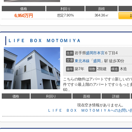
価格
利回り
面積
6,950
万円
想定7.90%
364.36㎡
ＬＩＦＥ ＢＯＸ ＭＯＴＯＭＩＹＡ
岩手県
盛岡市
本宮
６丁目4
住所
交通
東北本線
「
盛岡
」駅 徒歩30分
築7年
2階建
木造
築年
階数
構造
こちらの物件はアパートです☆新しいの
件です☆最上階のアパートです☆もっと多
60...
価格
利回り
面積
詳細
現在空き情報がありません。
ＬＩＦＥ ＢＯＸ ＭＯＴＯＭＩＹＡへのお問い