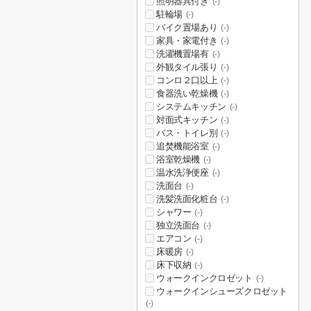
照明器具付き
(-)
駐輪場
(-)
バイク置場あり
(-)
家具・家電付き
(-)
洗濯機置場有
(-)
外観タイル張り
(-)
コンロ２口以上
(-)
食器洗い乾燥機
(-)
システムキッチン
(-)
対面式キッチン
(-)
バス・トイレ別
(-)
追焚機能浴室
(-)
浴室乾燥機
(-)
温水洗浄便座
(-)
洗面台
(-)
洗髪洗面化粧台
(-)
シャワー
(-)
独立洗面台
(-)
エアコン
(-)
床暖房
(-)
床下収納
(-)
ウォークインクロゼット
(-)
ウォークインシューズクロゼット
(-)