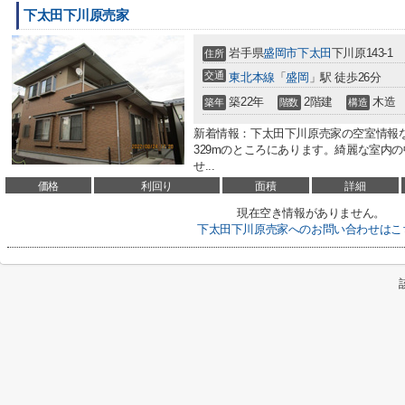
下太田下川原売家
岩手県
盛岡市
下太田
下川原143-1
住所
交通
東北本線
「
盛岡
」駅 徒歩26分
築22年
2階建
木造
築年
階数
構造
新着情報：下太田下川原売家の空室情報
329mのところにあります。綺麗な室内
せ...
価格
利回り
面積
詳細
現在空き情報がありません。
下太田下川原売家へのお問い合わせはこ