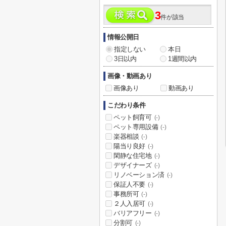
3
件が該当
情報公開日
指定しない
本日
3日以内
1週間以内
画像・動画あり
画像あり
動画あり
こだわり条件
ペット飼育可
(-)
ペット専用設備
(-)
楽器相談
(-)
陽当り良好
(-)
閑静な住宅地
(-)
デザイナーズ
(-)
リノベーション済
(-)
保証人不要
(-)
事務所可
(-)
２人入居可
(-)
バリアフリー
(-)
分割可
(-)