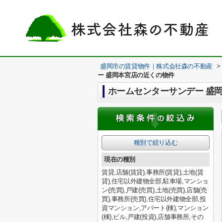
盛岡市の賃貸物件｜株式会社森の不動産
>
ー 盛岡本宮店の近くの物件
ホームセンターサンデー 盛
種別で絞り込む
現在の種別
賃貸,店舗(賃貸),事務所(賃貸),土地(賃
貸),住宅以外建物全部,駐車場,マンショ
ン(売買),戸建(売買),土地(売買),店舗(売
買),事務所(売買),住宅以外建物全部,投
資マンション,アパート(棟),マンション
(棟),ビル,戸建(投資),店舗事務所,その