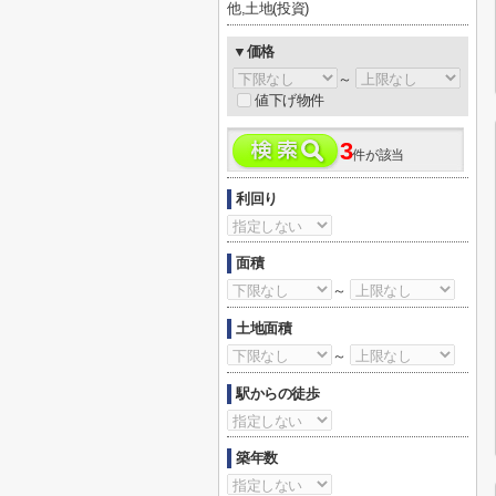
他,土地(投資)
▼価格
～
値下げ物件
3
件が該当
利回り
面積
～
土地面積
～
駅からの徒歩
築年数