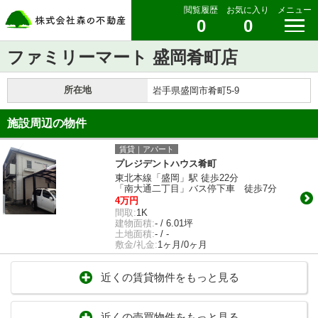
閲覧履歴
お気に入り
メニュー
0
0
ファミリーマート 盛岡肴町店
所在地
岩手県盛岡市肴町5-9
施設周辺の物件
賃貸｜アパート
プレジデントハウス肴町
東北本線「盛岡」駅 徒歩22分
「南大通二丁目」バス停下車 徒歩7分
4万円
間取:
1K
建物面積:
- / 6.01坪
土地面積:
- / -
敷金/礼金:
1ヶ月/0ヶ月
近くの賃貸物件をもっと見る
近くの売買物件をもっと見る