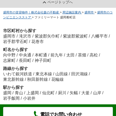
ページトップへ
盛岡市の賃貸物件｜株式会社森の不動産
>
周辺施設案内
>
盛岡市
>
盛岡市のコ
ンビニエンスストア
>
ファミリーマート 盛岡肴町店
市区町村から探す
盛岡市
/
滝沢市
/
紫波郡矢巾町
/
紫波郡紫波町
/
八幡平市
/
岩手郡雫石町
/
花巻市
町名から探す
向中野
/
中央通
/
本町通
/
前九年
/
太田
/
茶畑
/
高松
/
志家町
/
長田町
/
神子田町
路線から探す
いわて銀河鉄道
/
東北本線
/
山田線
/
田沢湖線
/
東北新幹線
/
秋田新幹線
/
花輪線
駅から探す
盛岡
/
青山
/
上盛岡
/
仙北町
/
厨川
/
矢幅
/
大釜
/
山岸
/
岩手飯岡
/
小岩井
電話でお問い合わせ