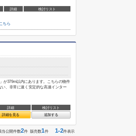
詳細
検討リスト
こちら
カ」が379m以内にあります。こちらの物件
ない、非常に速く安定的な高速インター
詳細
検討リスト
詳細を見る
追加する
2
1
1-2
該当公開件数
件 販売数
件
件表示