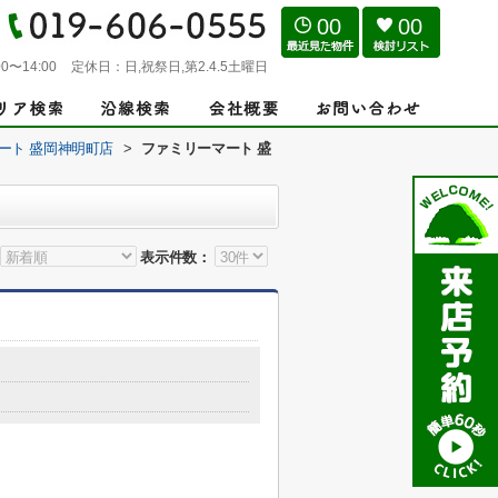
00
00
0〜14:00
定休日：
日,祝祭日,第2.4.5土曜日
ート 盛岡神明町店
>
ファミリーマート 盛
表示件数：