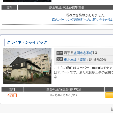
敷金/礼金/保証金/償却/敷引
賃料
現在空き情報がありません。
森のパーキング志家町へのお問い合わせは
クライネ・シャイデック
岩手県
盛岡市
志家町
1-3
住所
交通
東北本線
「
盛岡
」駅 徒歩29分
こちらの物件はスーパー「monakaモナ
はアパートです。新たな回線工事の必要
ネ...
敷金/礼金/保証金/償却/敷引
賃料
4
万円
0ヶ月
/
0ヶ月
/
0ヶ月
/
-
/
-