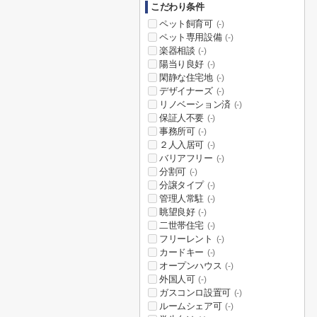
こだわり条件
ペット飼育可
(-)
ペット専用設備
(-)
楽器相談
(-)
陽当り良好
(-)
閑静な住宅地
(-)
デザイナーズ
(-)
リノベーション済
(-)
保証人不要
(-)
事務所可
(-)
２人入居可
(-)
バリアフリー
(-)
分割可
(-)
分譲タイプ
(-)
管理人常駐
(-)
眺望良好
(-)
二世帯住宅
(-)
フリーレント
(-)
カードキー
(-)
オープンハウス
(-)
外国人可
(-)
ガスコンロ設置可
(-)
ルームシェア可
(-)