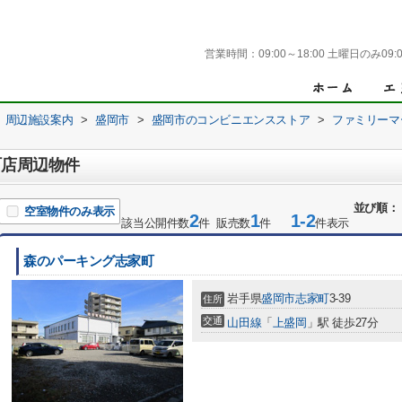
営業時間：
09:00～18:00 土曜日のみ09:0
周辺施設案内
>
盛岡市
>
盛岡市のコンビニエンスストア
>
ファミリーマ
町店周辺物件
並び順：
空室物件のみ表示
2
1
1-2
該当公開件数
件 販売数
件
件表示
森のパーキング志家町
岩手県
盛岡市
志家町
3-39
住所
交通
山田線
「
上盛岡
」駅 徒歩27分