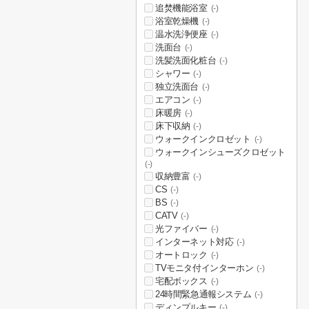
追焚機能浴室
(-)
浴室乾燥機
(-)
温水洗浄便座
(-)
洗面台
(-)
洗髪洗面化粧台
(-)
シャワー
(-)
独立洗面台
(-)
エアコン
(-)
床暖房
(-)
床下収納
(-)
ウォークインクロゼット
(-)
ウォークインシューズクロゼット
(-)
収納豊富
(-)
CS
(-)
BS
(-)
CATV
(-)
光ファイバー
(-)
インターネット対応
(-)
オートロック
(-)
TVモニタ付インターホン
(-)
宅配ボックス
(-)
24時間緊急通報システム
(-)
ディンプルキー
(-)