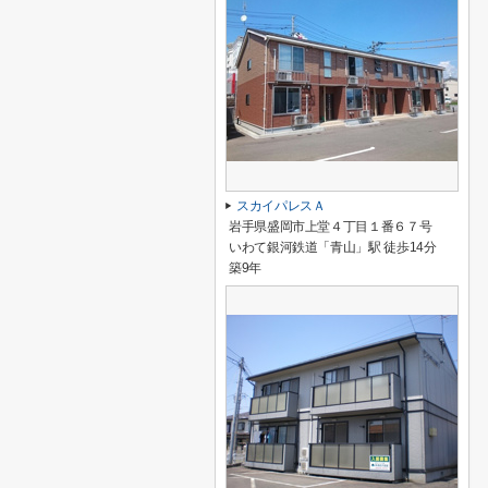
スカイパレスＡ
岩手県盛岡市上堂４丁目１番６７号
いわて銀河鉄道「青山」駅 徒歩14分
築9年