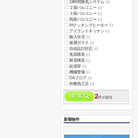
24時間換気システム
(-)
２面バルコニー
(-)
３面バルコニー
(-)
両面バルコニー
(-)
IHクッキングヒーター
(-)
アイランドキッチン
(-)
輸入住宅
(-)
複層ガラス
(-)
自由設計対応
(-)
免震構造
(-)
耐震構造
(-)
給湯室
(-)
機械警備
(-)
OAフロア
(-)
外断熱工法
(-)
2
件が該当
新着物件