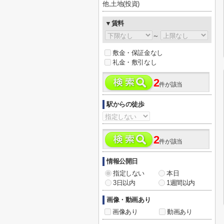
他,土地(投資)
▼賃料
～
敷金・保証金なし
礼金・敷引なし
2
件が該当
駅からの徒歩
2
件が該当
情報公開日
指定しない
本日
3日以内
1週間以内
画像・動画あり
画像あり
動画あり