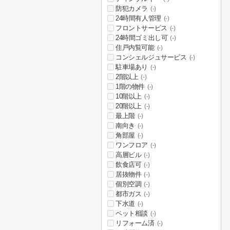
防犯カメラ
(-)
24時間有人管理
(-)
フロントサービス
(-)
24時間ゴミ出し可
(-)
住戸内覧可能
(-)
コンシェルジュサービス
(-)
駐車場あり
(-)
2階以上
(-)
1階の物件
(-)
10階以上
(-)
20階以上
(-)
最上階
(-)
南向き
(-)
角部屋
(-)
ワンフロア
(-)
高層ビル
(-)
飲食店可
(-)
居抜物件
(-)
個別空調
(-)
都市ガス
(-)
下水道
(-)
ペット相談
(-)
リフォーム済
(-)