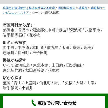
盛岡市の賃貸物件｜株式会社森の不動産
>
周辺施設案内
>
盛岡市
>
盛岡市のコ
ンビニエンスストア
>
ローソン 盛岡大館店
市区町村から探す
盛岡市
/
滝沢市
/
紫波郡矢巾町
/
紫波郡紫波町
/
八幡平市
/
岩手郡雫石町
/
花巻市
町名から探す
向中野
/
中央通
/
本町通
/
前九年
/
太田
/
茶畑
/
高松
/
志家町
/
長田町
/
神子田町
路線から探す
いわて銀河鉄道
/
東北本線
/
山田線
/
田沢湖線
/
東北新幹線
/
秋田新幹線
/
花輪線
駅から探す
盛岡
/
青山
/
上盛岡
/
仙北町
/
厨川
/
矢幅
/
大釜
/
山岸
/
岩手飯岡
/
小岩井
電話でお問い合わせ