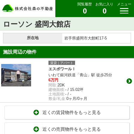
閲覧履歴
お気に入り
メニュー
0
0
ローソン 盛岡大館店
所在地
岩手県盛岡市大館町17-5
施設周辺の物件
賃貸｜アパート
エスポワールⅠ
いわて銀河鉄道「青山」駅 徒歩25分
6万円
間取:
2DK
建物面積:
- / 15.02坪
土地面積:
- / -
敷金/礼金:
0ヶ月/0ヶ月
近くの賃貸物件をもっと見る
近くの売買物件をもっと見る