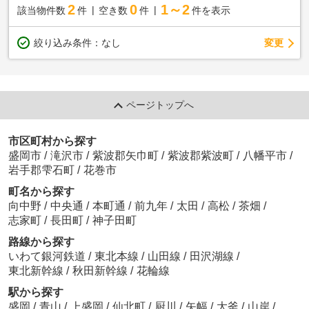
2
0
1～2
該当物件数
件
空き数
件
件を表示
変更
絞り込み条件：
なし
ページトップへ
市区町村から探す
盛岡市
/
滝沢市
/
紫波郡矢巾町
/
紫波郡紫波町
/
八幡平市
/
岩手郡雫石町
/
花巻市
町名から探す
向中野
/
中央通
/
本町通
/
前九年
/
太田
/
高松
/
茶畑
/
志家町
/
長田町
/
神子田町
路線から探す
いわて銀河鉄道
/
東北本線
/
山田線
/
田沢湖線
/
東北新幹線
/
秋田新幹線
/
花輪線
駅から探す
盛岡
/
青山
/
上盛岡
/
仙北町
/
厨川
/
矢幅
/
大釜
/
山岸
/