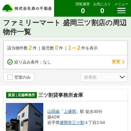
閲覧履歴
お気に入り
メニュー
0
0
ファミリーマート 盛岡三ツ割店の周辺
物件一覧
2
0
1～2
該当物件数
件
販売数
件
件を表示
変更
絞り込み条件：
なし
空室のみ
三ツ割貸事務所倉庫
賃貸 | 店舗事務所
山田線
「
上盛岡
」駅 徒歩30分
築42年
岩手県
盛岡市
三ツ割
４丁目2-54