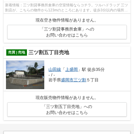
新着情報：三ツ割貸事務所倉庫の空室情報ならコチラ。ツルハドラッグ 三ツ
割店が、こちらの物件から123mのところにあります。徒歩3分以内の場所に
バス停があり、アクセスも良いです。
現在空き物件情報がありません。
「三ツ割貸事務所倉庫」への
お問い合わせはこちら
三ツ割五丁目売地
売買 | 売地
山田線
「
上盛岡
」駅 徒歩35分
- / -
岩手県
盛岡市
三ツ割
５丁目
現在販売物件情報がありません。
「三ツ割五丁目売地」への
お問い合わせはこちら