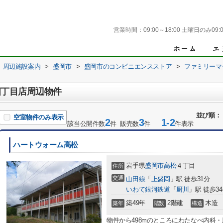
営業時間：
09:00～18:00 土曜日のみ09:0
周辺施設案内
>
盛岡市
>
盛岡市のコンビニエンスストア
>
ファミリーマ
四丁目店周辺物件
並び順：
空室物件のみ表示
2
3
1-2
該当公開件数
件 販売数
件
件表示
ハートウォーム高松
岩手県
盛岡市
高松
４丁目
住所
交通
山田線
「
上盛岡
」駅 徒歩31分
いわて銀河鉄道
「
厨川
」駅 徒歩3
築49年
2階建
木造
築年
階数
構造
物件から498mのところにわたなべ内科