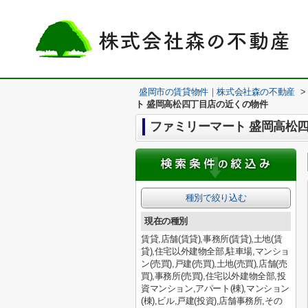
盛岡市の賃貸物件｜株式会社森の不動産
>
ト 盛岡高松四丁目店の近くの物件
ファミリーマート 盛岡高松
種別で絞り込む
現在の種別
賃貸,店舗(賃貸),事務所(賃貸),土地(賃
貸),住宅以外建物全部,駐車場,マンショ
ン(売買),戸建(売買),土地(売買),店舗(売
買),事務所(売買),住宅以外建物全部,投
資マンション,アパート(棟),マンション
(棟),ビル,戸建(投資),店舗事務所,その