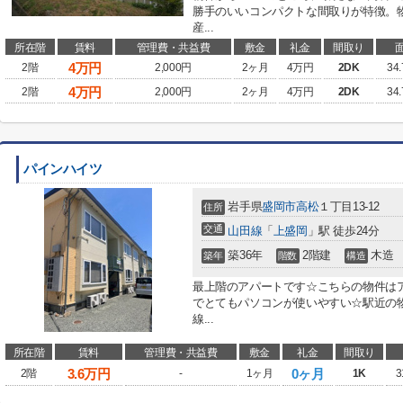
勝手のいいコンパクトな間取りが特徴。
産...
所在階
賃料
管理費・共益費
敷金
礼金
間取り
4
万円
2階
2,000円
2ヶ月
4万円
2DK
34
4
万円
2階
2,000円
2ヶ月
4万円
2DK
34
パインハイツ
岩手県
盛岡市
高松
１丁目13-12
住所
交通
山田線
「
上盛岡
」駅 徒歩24分
築36年
2階建
木造
築年
階数
構造
最上階のアパートです☆こちらの物件は
でとてもパソコンが使いやすい☆駅近の
線...
所在階
賃料
管理費・共益費
敷金
礼金
間取り
3.6
万円
0ヶ月
2階
-
1ヶ月
1K
3