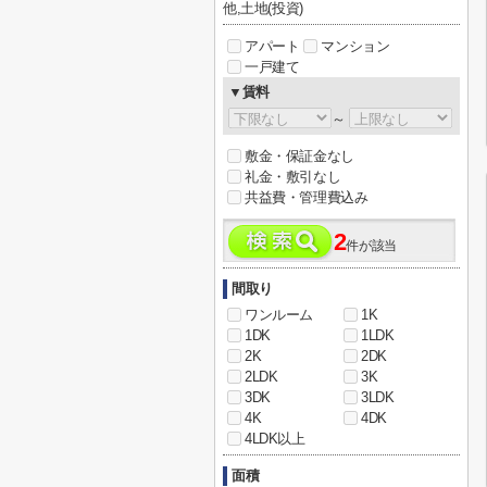
他,土地(投資)
アパート
マンション
一戸建て
▼賃料
～
敷金・保証金なし
礼金・敷引なし
共益費・管理費込み
2
件が該当
間取り
ワンルーム
1K
1DK
1LDK
2K
2DK
2LDK
3K
3DK
3LDK
4K
4DK
4LDK以上
面積