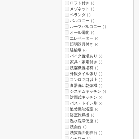
ロフト付き
(-)
メゾネット
(-)
ベランダ
(-)
バルコニー
(-)
ルーフバルコニー
(-)
オール電化
(-)
エレベーター
(-)
照明器具付き
(-)
駐輪場
(-)
バイク置場あり
(-)
家具・家電付き
(-)
洗濯機置場有
(-)
外観タイル張り
(-)
コンロ２口以上
(-)
食器洗い乾燥機
(-)
システムキッチン
(-)
対面式キッチン
(-)
バス・トイレ別
(-)
追焚機能浴室
(-)
浴室乾燥機
(-)
温水洗浄便座
(-)
洗面台
(-)
洗髪洗面化粧台
(-)
シャワー
(-)