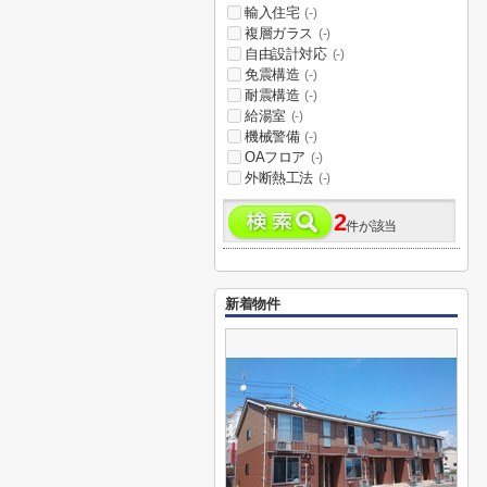
輸入住宅
(-)
複層ガラス
(-)
自由設計対応
(-)
免震構造
(-)
耐震構造
(-)
給湯室
(-)
機械警備
(-)
OAフロア
(-)
外断熱工法
(-)
2
件が該当
新着物件