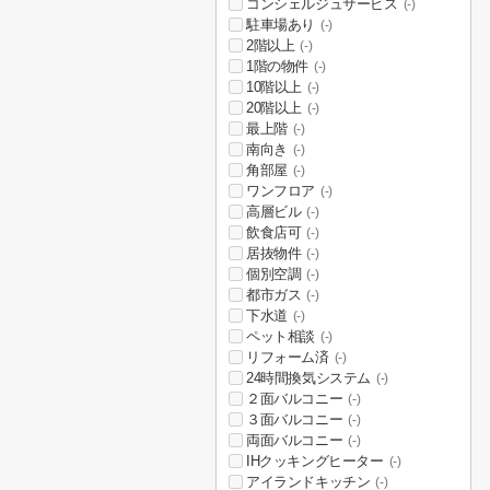
コンシェルジュサービス
(-)
駐車場あり
(-)
2階以上
(-)
1階の物件
(-)
10階以上
(-)
20階以上
(-)
最上階
(-)
南向き
(-)
角部屋
(-)
ワンフロア
(-)
高層ビル
(-)
飲食店可
(-)
居抜物件
(-)
個別空調
(-)
都市ガス
(-)
下水道
(-)
ペット相談
(-)
リフォーム済
(-)
24時間換気システム
(-)
２面バルコニー
(-)
３面バルコニー
(-)
両面バルコニー
(-)
IHクッキングヒーター
(-)
アイランドキッチン
(-)