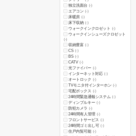
独立洗面台
(-)
エアコン
(-)
床暖房
(-)
床下収納
(-)
ウォークインクロゼット
(-)
ウォークインシューズクロゼット
(-)
収納豊富
(-)
CS
(-)
BS
(-)
CATV
(-)
光ファイバー
(-)
インターネット対応
(-)
オートロック
(-)
TVモニタ付インターホン
(-)
宅配ボックス
(-)
24時間緊急通報システム
(-)
ディンプルキー
(-)
防犯カメラ
(-)
24時間有人管理
(-)
フロントサービス
(-)
24時間ゴミ出し可
(-)
住戸内覧可能
(-)