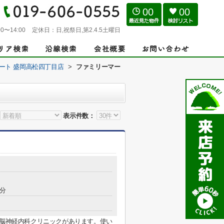
00
00
0〜14:00
定休日：
日,祝祭日,第2.4.5土曜日
ート 盛岡高松四丁目店
>
ファミリーマー
表示件数：
4分
・脳神経内科クリニックがあります。使い