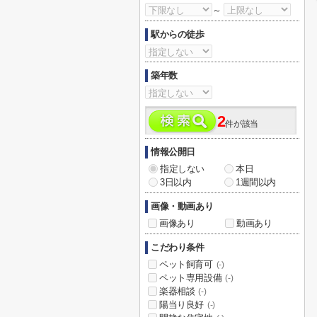
～
駅からの徒歩
築年数
2
件が該当
情報公開日
指定しない
本日
3日以内
1週間以内
画像・動画あり
画像あり
動画あり
こだわり条件
ペット飼育可
(-)
ペット専用設備
(-)
楽器相談
(-)
陽当り良好
(-)