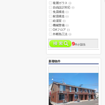
複層ガラス
(-)
自由設計対応
(-)
免震構造
(-)
耐震構造
(-)
給湯室
(-)
機械警備
(-)
OAフロア
(-)
外断熱工法
(-)
9
件が該当
新着物件