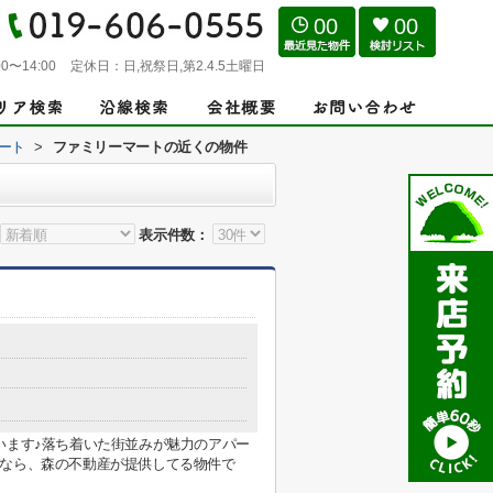
00
00
0〜14:00
定休日：
日,祝祭日,第2.4.5土曜日
ート
>
ファミリーマートの近くの物件
表示件数：
います♪落ち着いた街並みが魅力のアパー
びなら、森の不動産が提供してる物件で