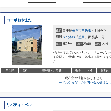
コーポおやまだ
岩手県
盛岡市
中央通
２丁目4-19
住所
交通
東北本線
「
盛岡
」駅 徒歩15分
築23年
2階建
木造
築年
階数
構造
ぜひ一度見ていただきたい、「コーポお
す◎駅まで徒歩15分に立地する物件です
介...
所在階
賃料
管理費・共益費
敷金
礼金
間取り
現在空室情報がありません。
コーポおやまだへのお問い合わせはこ
リバティ・ベル