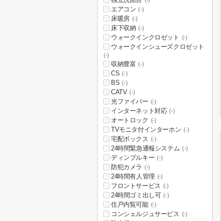
(-)
エアコン
(-)
床暖房
(-)
床下収納
(-)
ウォークインクロゼット
(-)
ウォークインシューズクロゼット
(-)
収納豊富
(-)
CS
(-)
BS
(-)
CATV
(-)
光ファイバー
(-)
インターネット対応
(-)
オートロック
(-)
TVモニタ付インターホン
(-)
宅配ボックス
(-)
24時間緊急通報システム
(-)
ディンプルキー
(-)
防犯カメラ
(-)
24時間有人管理
(-)
フロントサービス
(-)
24時間ゴミ出し可
(-)
住戸内覧可能
(-)
コンシェルジュサービス
(-)