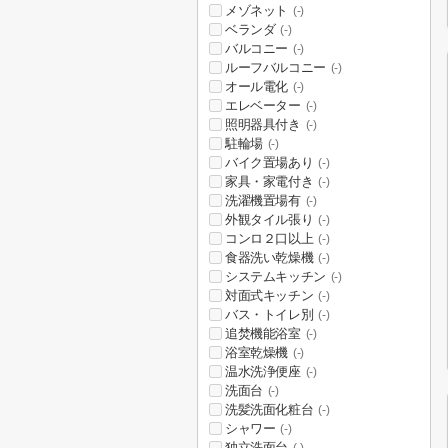
メゾネット
(-)
ベランダ
(-)
バルコニー
(-)
ルーフバルコニー
(-)
オール電化
(-)
エレベーター
(-)
照明器具付き
(-)
駐輪場
(-)
バイク置場あり
(-)
家具・家電付き
(-)
洗濯機置場有
(-)
外観タイル張り
(-)
コンロ２口以上
(-)
食器洗い乾燥機
(-)
システムキッチン
(-)
対面式キッチン
(-)
バス・トイレ別
(-)
追焚機能浴室
(-)
浴室乾燥機
(-)
温水洗浄便座
(-)
洗面台
(-)
洗髪洗面化粧台
(-)
シャワー
(-)
独立洗面台