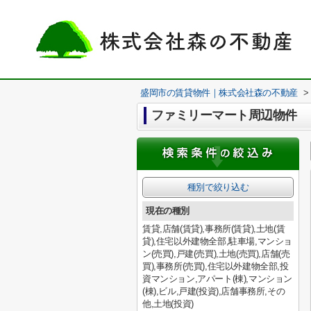
盛岡市の賃貸物件｜株式会社森の不動産
>
ファミリーマート周辺物件
種別で絞り込む
現在の種別
賃貸,店舗(賃貸),事務所(賃貸),土地(賃
貸),住宅以外建物全部,駐車場,マンショ
ン(売買),戸建(売買),土地(売買),店舗(売
買),事務所(売買),住宅以外建物全部,投
資マンション,アパート(棟),マンション
(棟),ビル,戸建(投資),店舗事務所,その
他,土地(投資)