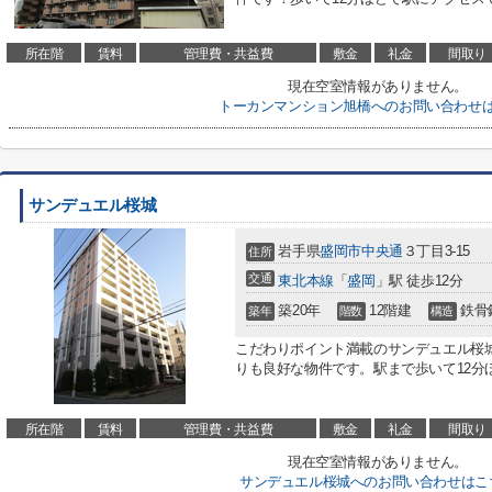
所在階
賃料
管理費・共益費
敷金
礼金
間取り
現在空室情報がありません。
トーカンマンション旭橋へのお問い合わせ
サンデュエル桜城
岩手県
盛岡市
中央通
３丁目3-15
住所
交通
東北本線
「
盛岡
」駅 徒歩12分
築20年
12階建
鉄骨
築年
階数
構造
こだわりポイント満載のサンデュエル桜
りも良好な物件です。駅まで歩いて12分ほ
所在階
賃料
管理費・共益費
敷金
礼金
間取り
現在空室情報がありません。
サンデュエル桜城へのお問い合わせはこ