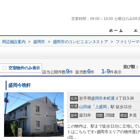
営業時間：
09:00～18:00 土曜日のみ09:0
周辺施設案内
>
盛岡市
>
盛岡市のコンビニエンスストア
>
ファミリーマ
並び順：
空室物件のみ表示
9
6
1-9
該当公開件数
件 販売数
件
件表示
盛岡今晩軒
岩手県
盛岡市
本町通
３丁目3-34
住所
交通
山田線
「
上盛岡
」駅 徒歩11分
築31年
2階建
木造
築年
階数
構造
この物件は、駅まで徒歩11分に立地して
トはこちらです♪盛岡市エリアの物件選
♪01...