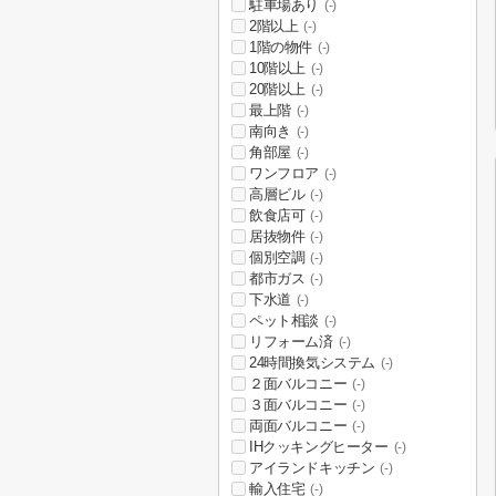
駐車場あり
(-)
2階以上
(-)
1階の物件
(-)
10階以上
(-)
20階以上
(-)
最上階
(-)
南向き
(-)
角部屋
(-)
ワンフロア
(-)
高層ビル
(-)
飲食店可
(-)
居抜物件
(-)
個別空調
(-)
都市ガス
(-)
下水道
(-)
ペット相談
(-)
リフォーム済
(-)
24時間換気システム
(-)
２面バルコニー
(-)
３面バルコニー
(-)
両面バルコニー
(-)
IHクッキングヒーター
(-)
アイランドキッチン
(-)
輸入住宅
(-)