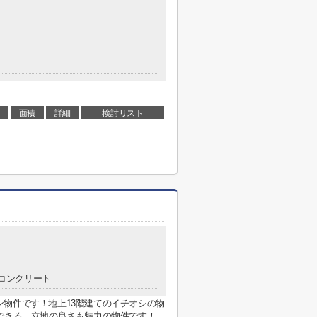
面積
詳細
検討リスト
コンクリート
物件です！地上13階建てのイチオシの物
きる、立地の良さも魅力の物件です！...