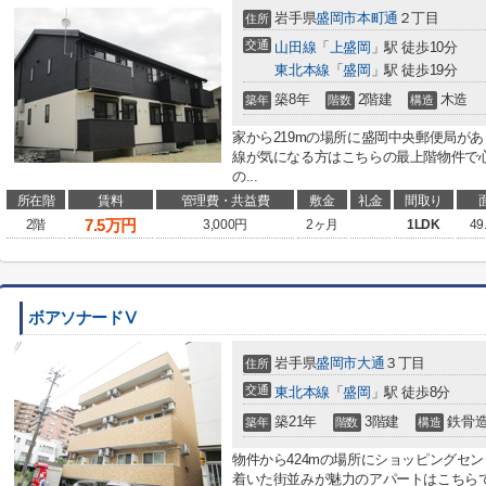
岩手県
盛岡市
本町通
２丁目
住所
交通
山田線
「
上盛岡
」駅 徒歩10分
東北本線
「
盛岡
」駅 徒歩19分
築8年
2階建
木造
築年
階数
構造
家から219mの場所に盛岡中央郵便局が
線が気になる方はこちらの最上階物件で
の...
所在階
賃料
管理費・共益費
敷金
礼金
間取り
7.5
万円
2階
3,000円
2ヶ月
1LDK
49
ボアソナードⅤ
岩手県
盛岡市
大通
３丁目
住所
交通
東北本線
「
盛岡
」駅 徒歩8分
築21年
3階建
鉄骨
築年
階数
構造
物件から424mの場所にショッピングセ
着いた街並みが魅力のアパートはこちら