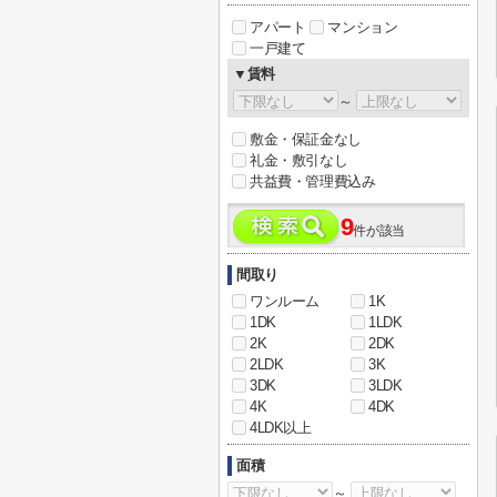
アパート
マンション
一戸建て
▼賃料
～
敷金・保証金なし
礼金・敷引なし
共益費・管理費込み
9
件が該当
間取り
ワンルーム
1K
1DK
1LDK
2K
2DK
2LDK
3K
3DK
3LDK
4K
4DK
4LDK以上
面積
～