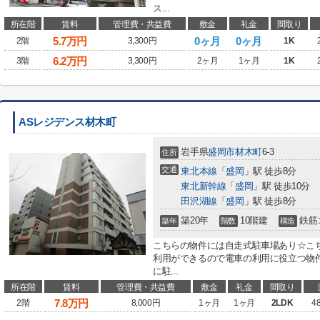
ス...
所在階
賃料
管理費・共益費
敷金
礼金
間取り
5.7
万円
0ヶ月
0ヶ月
2階
3,300円
1K
6.2
万円
3階
3,300円
2ヶ月
1ヶ月
1K
ASレジデンス材木町
岩手県
盛岡市
材木町
6-3
住所
交通
東北本線
「
盛岡
」駅 徒歩8分
東北新幹線
「
盛岡
」駅 徒歩10分
田沢湖線
「
盛岡
」駅 徒歩8分
築20年
10階建
鉄筋
築年
階数
構造
こちらの物件には自走式駐車場あり☆こ
利用ができるので電車の利用に役立つ物件
に駐...
所在階
賃料
管理費・共益費
敷金
礼金
間取り
7.8
万円
2階
8,000円
1ヶ月
1ヶ月
2LDK
4