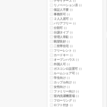
デザイナーズ
(-)
リノベーション済
(-)
保証人不要
(-)
事務所可
(-)
２人入居可
(-)
バリアフリー
(-)
分割可
(-)
分譲タイプ
(-)
管理人常駐
(-)
眺望良好
(-)
二世帯住宅
(-)
フリーレント
(-)
カードキー
(-)
オープンハウス
(-)
外国人可
(-)
ガスコンロ設置可
(-)
ルームシェア可
(-)
学生向け
(-)
カップル向け
(-)
女性向け
(-)
ファミリー向け
(-)
室内洗濯機置場
(-)
フローリング
(-)
ロフト付き
(-)