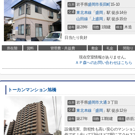
岩手県
盛岡市
長田町
15-10
住所
交通
東北本線
「
盛岡
」駅 徒歩14分
山田線
「
上盛岡
」駅 徒歩15分
築28年
1階建
木造
築年
階数
構造
日当たり良好
所在階
賃料
管理費・共益費
敷金
礼金
間取り
現在空室情報がありません。
ＡＰ森へのお問い合わせはこちら
トーカンマンション旭橋
岩手県
盛岡市
大通
３丁目
住所
交通
東北本線
「
盛岡
」駅 徒歩12分
築27年
13階建
鉄筋
築年
階数
構造
設備充実、防犯性も高い安心のマンション
件です！歩いて12分ほどで駅にアクセスで