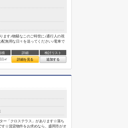
あります♪物騒なこのご時世に♪通行人の視
心配無用な日々を送ってください♪電車で
面積
詳細
検討リスト
.11㎡
詳細を見る
追加する
造
ンター「クロステラス」があります☆落ち
です☆賃貸物件をお求めなら、盛岡市がオ