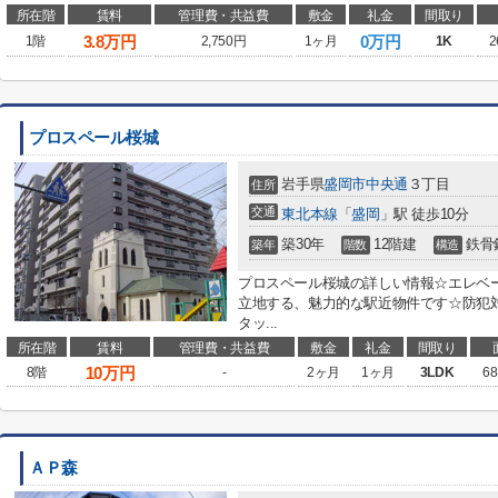
所在階
賃料
管理費・共益費
敷金
礼金
間取り
3.8
万円
0万円
1階
2,750円
1ヶ月
1K
2
プロスペール桜城
岩手県
盛岡市
中央通
３丁目
住所
交通
東北本線
「
盛岡
」駅 徒歩10分
築30年
12階建
鉄骨
築年
階数
構造
プロスペール桜城の詳しい情報☆エレベ
立地する、魅力的な駅近物件です☆防犯
タッ...
所在階
賃料
管理費・共益費
敷金
礼金
間取り
10
万円
8階
-
2ヶ月
1ヶ月
3LDK
68
ＡＰ森