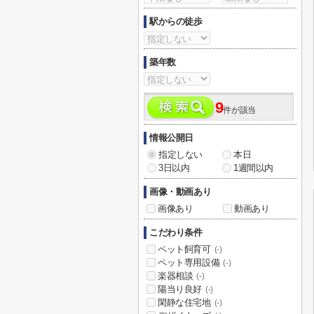
駅からの徒歩
築年数
9
件が該当
情報公開日
指定しない
本日
3日以内
1週間以内
画像・動画あり
画像あり
動画あり
こだわり条件
ペット飼育可
(-)
ペット専用設備
(-)
楽器相談
(-)
陽当り良好
(-)
閑静な住宅地
(-)