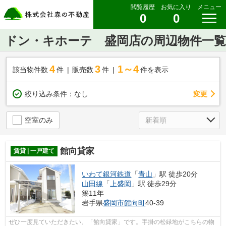
閲覧履歴
お気に入り
メニュー
0
0
ドン・キホーテ 盛岡店の周辺物件一覧
4
3
1～4
該当物件数
件
販売数
件
件を表示
変更
絞り込み条件：
なし
空室のみ
館向貸家
賃貸 | 一戸建て
いわて銀河鉄道
「
青山
」駅 徒歩20分
山田線
「
上盛岡
」駅 徒歩29分
築11年
岩手県
盛岡市
館向町
40-39
ぜひ一度見ていただきたい、「館向貸家」です。手掛の松緑地がこちらの物