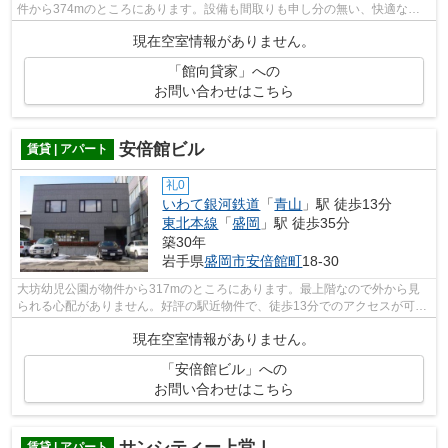
件から374mのところにあります。設備も間取りも申し分の無い、快適な住
環境のある戸建て物件です。平成26年築...
現在空室情報がありません。
「館向貸家」への
お問い合わせはこちら
安倍館ビル
賃貸 | アパート
礼0
いわて銀河鉄道
「
青山
」駅 徒歩13分
東北本線
「
盛岡
」駅 徒歩35分
築30年
岩手県
盛岡市
安倍館町
18-30
大坊幼児公園が物件から317mのところにあります。最上階なので外から見
られる心配がありません。好評の駅近物件で、徒歩13分でのアクセスが可能
です。落ち着いた街並みが魅力のアパー...
現在空室情報がありません。
「安倍館ビル」への
お問い合わせはこちら
サンシティー上堂Ⅰ
賃貸 | アパート