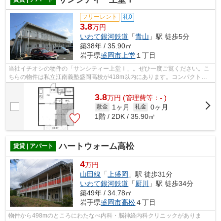
フリーレント
礼0
3.8
万円
いわて銀河鉄道
「
青山
」駅 徒歩5分
築38年 / 35.90㎡
岩手県
盛岡市
上堂
１丁目
当社イチオシの物件の「サンシティー上堂Ⅰ」。ぜひ一度ご覧ください。こ
ちらの物件は私立江南義塾盛岡高校が418m以内にあります。コンパクトな
間取りで使い勝手のいいアパートになって...
3.8
万
円
(管理費等：- )
1ヶ月
0ヶ月
敷金
礼金
1階 / 2DK / 35.90㎡
ハートウォーム高松
賃貸 | アパート
4
万円
山田線
「
上盛岡
」駅 徒歩31分
いわて銀河鉄道
「
厨川
」駅 徒歩34分
築49年 / 34.78㎡
岩手県
盛岡市
高松
４丁目
物件から498mのところにわたなべ内科・脳神経内科クリニックがありま