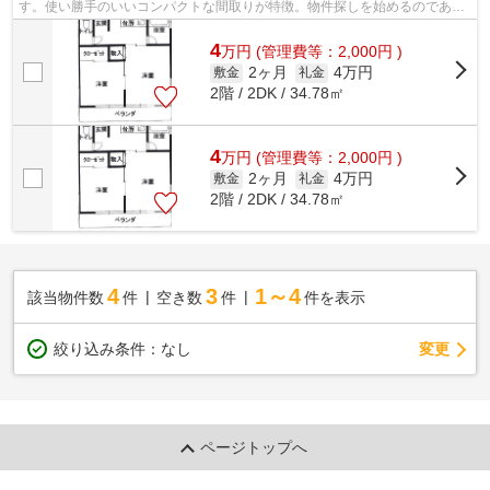
す。使い勝手のいいコンパクトな間取りが特徴。物件探しを始めるのであれ
ば、森の不動産から始めませんか？お客様...
4
万
円
(管理費等：2,000円 )
2ヶ月
4万円
敷金
礼金
2階 / 2DK / 34.78㎡
4
万
円
(管理費等：2,000円 )
2ヶ月
4万円
敷金
礼金
2階 / 2DK / 34.78㎡
4
3
1～4
該当物件数
件
空き数
件
件を表示
変更
絞り込み条件：
なし
ページトップへ