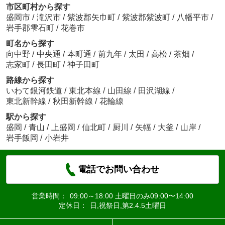
市区町村から探す
盛岡市
/
滝沢市
/
紫波郡矢巾町
/
紫波郡紫波町
/
八幡平市
/
岩手郡雫石町
/
花巻市
町名から探す
向中野
/
中央通
/
本町通
/
前九年
/
太田
/
高松
/
茶畑
/
志家町
/
長田町
/
神子田町
路線から探す
いわて銀河鉄道
/
東北本線
/
山田線
/
田沢湖線
/
東北新幹線
/
秋田新幹線
/
花輪線
駅から探す
盛岡
/
青山
/
上盛岡
/
仙北町
/
厨川
/
矢幅
/
大釜
/
山岸
/
岩手飯岡
/
小岩井
電話でお問い合わせ
営業時間：
09:00～18:00 土曜日のみ09:00〜14:00
定休日：
日,祝祭日,第2.4.5土曜日