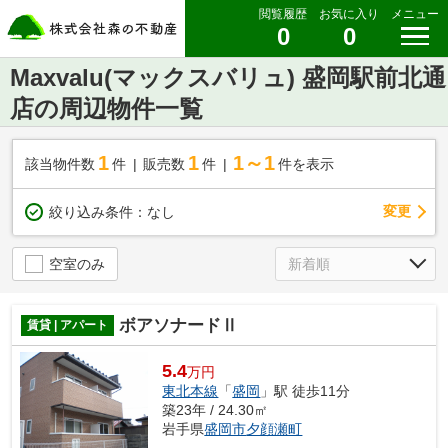
閲覧履歴
お気に入り
メニュー
0
0
Maxvalu(マックスバリュ) 盛岡駅前北通
店の周辺物件一覧
1
1
1～1
該当物件数
件
販売数
件
件を表示
変更
絞り込み条件：
なし
空室のみ
ボアソナードⅡ
賃貸 | アパート
5.4
万円
東北本線
「
盛岡
」駅 徒歩11分
築23年 / 24.30㎡
岩手県
盛岡市
夕顔瀬町