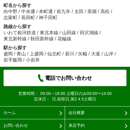
町名から探す
向中野
/
中央通
/
本町通
/
前九年
/
太田
/
茶畑
/
高松
/
志家町
/
長田町
/
神子田町
路線から探す
いわて銀河鉄道
/
東北本線
/
山田線
/
田沢湖線
/
東北新幹線
/
秋田新幹線
/
花輪線
駅から探す
盛岡
/
青山
/
上盛岡
/
仙北町
/
厨川
/
矢幅
/
大釜
/
山岸
/
岩手飯岡
/
小岩井
電話でお問い合わせ
営業時間：
09:00～18:00 土曜日のみ09:00〜14:00
定休日：
日,祝祭日,第2.4.5土曜日
ホーム
会社概要
お問い合わせ
来店予約