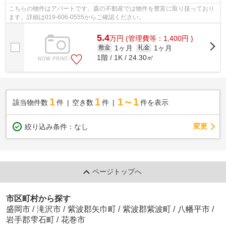
こちらの物件はアパートです。森の不動産では物件を豊富に取り扱っており
ます。詳細は019-606-0555からご確認ください。
5.4
万
円
(管理費等：1,400円 )
1ヶ月
1ヶ月
敷金
礼金
1階 / 1K / 24.30㎡
1
1
1～1
該当物件数
件
空き数
件
件を表示
変更
絞り込み条件：
なし
ページトップへ
市区町村から探す
盛岡市
/
滝沢市
/
紫波郡矢巾町
/
紫波郡紫波町
/
八幡平市
/
岩手郡雫石町
/
花巻市