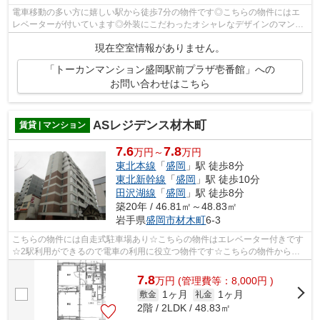
電車移動の多い方に嬉しい駅から徒歩7分の物件です◎こちらの物件にはエ
レベーターが付いています◎外装にこだわったオシャレなデザインのマンシ
ョンです◎弊社では東北本線盛岡周辺の物...
現在空室情報がありません。
「トーカンマンション盛岡駅前プラザ壱番館」への
お問い合わせはこちら
ASレジデンス材木町
賃貸 | マンション
7.6
7.8
万円～
万円
東北本線
「
盛岡
」駅 徒歩8分
東北新幹線
「
盛岡
」駅 徒歩10分
田沢湖線
「
盛岡
」駅 徒歩8分
築20年 / 46.81㎡～48.83㎡
岩手県
盛岡市
材木町
6-3
こちらの物件には自走式駐車場あり☆こちらの物件はエレベーター付きです
☆2駅利用ができるので電車の利用に役立つ物件です☆こちらの物件から、
100mの距離に駐車場あり☆ご来店予約やご質...
7.8
万
円
(管理費等：8,000円 )
1ヶ月
1ヶ月
敷金
礼金
2階 / 2LDK / 48.83㎡