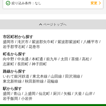
変更
絞り込み条件：
なし
ページトップへ
市区町村から探す
盛岡市
/
滝沢市
/
紫波郡矢巾町
/
紫波郡紫波町
/
八幡平市
/
岩手郡雫石町
/
花巻市
町名から探す
向中野
/
中央通
/
本町通
/
前九年
/
太田
/
茶畑
/
高松
/
志家町
/
長田町
/
神子田町
路線から探す
いわて銀河鉄道
/
東北本線
/
山田線
/
田沢湖線
/
東北新幹線
/
秋田新幹線
/
花輪線
駅から探す
盛岡
/
青山
/
上盛岡
/
仙北町
/
厨川
/
矢幅
/
大釜
/
山岸
/
岩手飯岡
/
小岩井