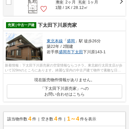
2ヶ月
1ヶ月
敷金
礼金
1階 / 1K / 28.12㎡
下太田下川原売家
売買 | 中古一戸建
東北本線
「
盛岡
」駅 徒歩26分
築22年 / 2階建
岩手県
盛岡市
下太田
下川原143-1
新着情報：下太田下川原売家の空室情報ならコチラ。東北銀行太田支店が歩
いて329mのところにあります。綺麗な室内の中古戸建て物件で素敵な日々
をおくりませんか。利便性良好な前面道...
現在販売物件情報がありません。
「下太田下川原売家」への
お問い合わせはこちら
4
4
1～4
該当物件数
件
空き数
件
件を表示