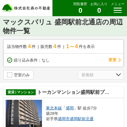
閲覧履歴
お気に入り
メニュー
0
0
マックスバリュ 盛岡駅前北通店の周辺
物件一覧
4
4
1～4
該当物件数
件
販売数
件
件を表示
変更
絞り込み条件：
なし
空室のみ
トーカンマンション盛岡駅前プラザ壱番館
賃貸 | マンション
東北本線
「
盛岡
」駅 徒歩7分
築28年
岩手県
盛岡市
盛岡駅前北通