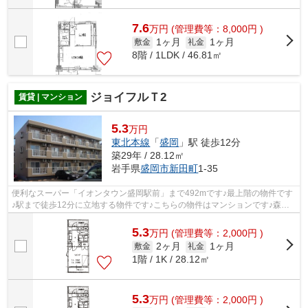
7.6
万
円
(管理費等：8,000円 )
1ヶ月
1ヶ月
敷金
礼金
8階 / 1LDK / 46.81㎡
ジョイフルＴ2
賃貸 | マンション
5.3
万円
東北本線
「
盛岡
」駅 徒歩12分
築29年 / 28.12㎡
岩手県
盛岡市
新田町
1-35
便利なスーパー「イオンタウン盛岡駅前」まで492mです♪最上階の物件です
♪駅まで徒歩12分に立地する物件です♪こちらの物件はマンションです♪森の
不動産から物件探しを始めましょう♪たく...
5.3
万
円
(管理費等：2,000円 )
2ヶ月
1ヶ月
敷金
礼金
1階 / 1K / 28.12㎡
5.3
万
円
(管理費等：2,000円 )